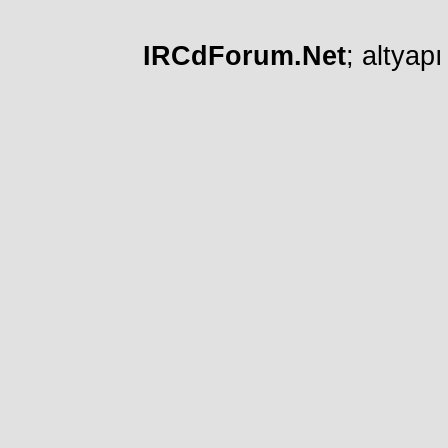
IRCdForum.Net
; altyap