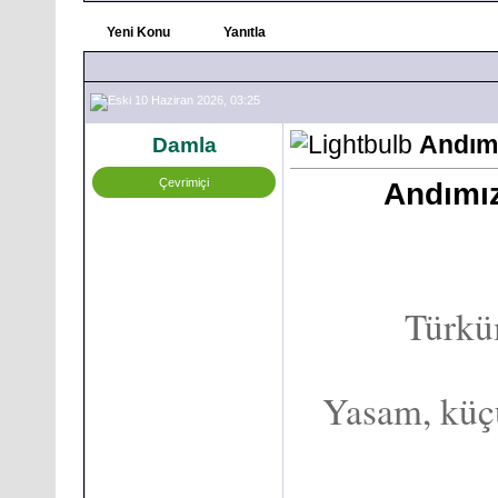
Yeni Konu
Yanıtla
10 Haziran 2026, 03:25
Andımı
Damla
Çevrimiçi
Andımız
Türkü
Yasam, küç