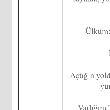
Ülküm: 
Açtığın yol
yü
Varlığım 