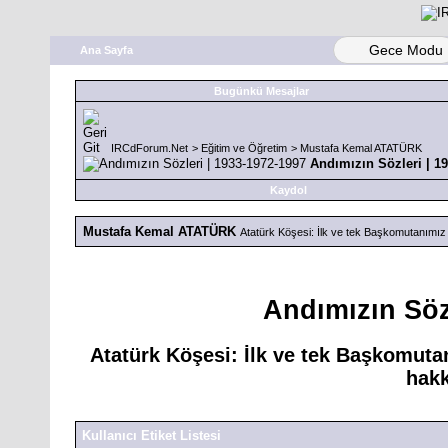
Gece Modu
Ana Sayfa
Bugünkü Mesajlar
IRCdForum.Net
>
Eğitim ve Öğretim
>
Mustafa Kemal ATATÜRK
Andımızın Sözleri | 1
Kaydol
Mustafa Kemal ATATÜRK
Atatürk Köşesi: İlk ve tek Başkomutanım
Andımızın Söz
Atatürk Köşesi: İlk ve tek Başkomu
hakk
Kullanıcı Etiket Listesi