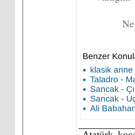
Ne
Benzer Konul
klasik anne
Taladro - Ma
Sancak - Çı
Sancak - Uç
Ali Babahan
___________
Atatürk, koca