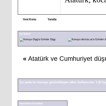
Yeni Konu
Yanıtla
Yer İmleri
Digg
d
«
Atatürk ve Cumhuriyet düşm
Şu anda bu konuyu görüntüleyen etkin kullanıcılar: 1
(0 üy
Yayınlama Kuralları