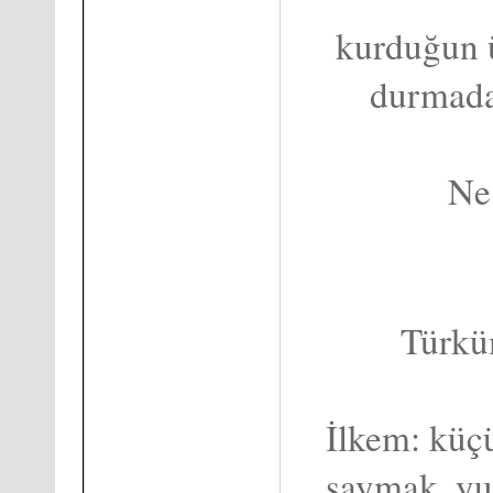
kurduğun ü
durmada
Ne
Türkü
İlkem: küç
saymak, yu