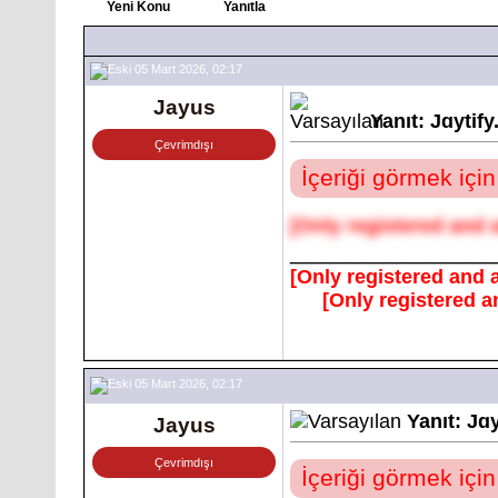
Yeni Konu
Yanıtla
05 Mart 2026, 02:17
Jayus
Yanıt: Jɑytify
Çevrimdışı
İçeriği görmek içi
[Only registered and 
_______________
[Only registered and 
[Only registered a
05 Mart 2026, 02:17
Yanıt: Jɑy
Jayus
Çevrimdışı
İçeriği görmek içi