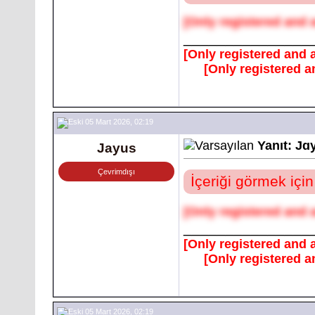
[Only registered and 
_______________
[Only registered and 
[Only registered a
05 Mart 2026, 02:19
Yanıt: Jɑy
Jayus
Çevrimdışı
İçeriği görmek içi
[Only registered and 
_______________
[Only registered and 
[Only registered a
05 Mart 2026, 02:19