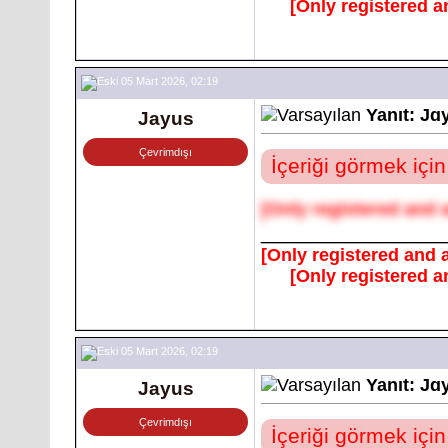
[Only registered a
05 Mart 2026, 02:19
Yanıt: Jɑy
Jayus
Çevrimdışı
İçeriği görmek içi
[Only registered and 
_______________
[Only registered and 
[Only registered a
05 Mart 2026, 02:19
Yanıt: Jɑy
Jayus
Çevrimdışı
İçeriği görmek içi