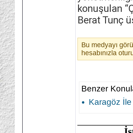
konuşulan “Ç
Berat Tunç üs
Bu medyayı görün
hesabınızla otu
Benzer Konul
Karagöz İle
___________
İ