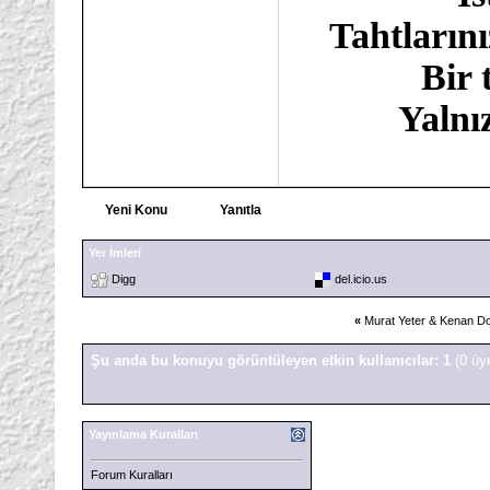
Tahtlarını
Bir 
Yalnı
Yeni Konu
Yanıtla
Yer İmleri
Digg
del.icio.us
«
Murat Yeter & Kenan Do
Şu anda bu konuyu görüntüleyen etkin kullanıcılar: 1
(0 üy
Yayınlama Kuralları
Forum Kuralları