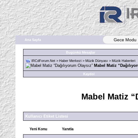
Gece Modu
Ana Sayfa
Bugünkü Mesajlar
IRCdForum.Net
>
Haber Merkezi
>
Müzik Dünyası
>
Müzik Haberleri
Mabel Matiz “Dağılıyo
Kaydol
Mabel Matiz “
Kullanıcı Etiket Listesi
Yeni Konu
Yanıtla