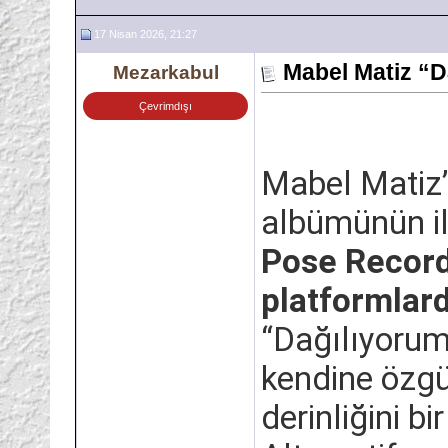
17 Nisan 2026, 21:27
Mabel Matiz “D
Mezarkabul
Çevrimdışı
Mabel Matiz’
albümünün il
Pose Records
platformlar
“Dağılıyorum
kendine özgü
derinliğini b