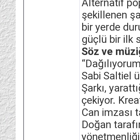
Alternatif po
şekillenen şa
bir yerde du
güçlü bir ilk 
Söz ve müziğ
“Dağılıyorum
Sabi Saltiel ü
Şarkı, yaratt
çekiyor. Kreat
Can imzası t
Doğan tarafı
yönetmenliği