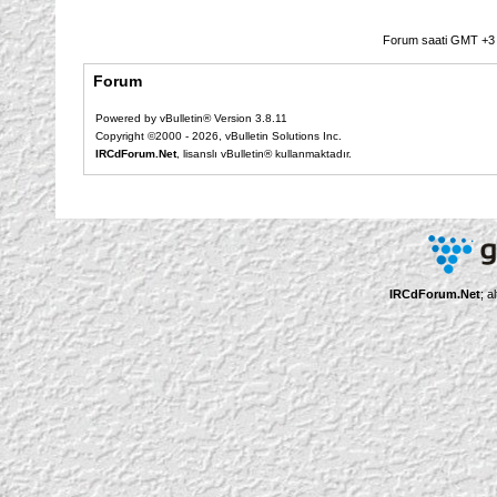
Forum saati GMT +3 o
Forum
Powered by vBulletin® Version 3.8.11
Copyright ©2000 - 2026, vBulletin Solutions Inc.
IRCdForum.Net
, lisanslı vBulletin® kullanmaktadır.
IRCdForum.Net
; a