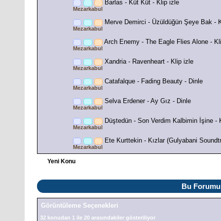
Barlas - Küt Küt - Klip izle
Mezarkabul
Merve Demirci - Üzüldüğün Şeye Bak - Kl
Mezarkabul
Arch Enemy - The Eagle Flies Alone - Kli
Mezarkabul
Xandria - Ravenheart - Klip izle
Mezarkabul
Catafalque - Fading Beauty - Dinle
Mezarkabul
Selva Erdener - Ay Gız - Dinle
Mezarkabul
Düştedün - Son Verdim Kalbimin İşine - K
Mezarkabul
Ete Kurttekin - Kızlar (Gulyabani Soundtra
Mezarkabul
Yeni Konu
Bu Forumu 
Görüntüleme Seçenekleri
32 konudan 1 ile 20 arasındakiler gösteriliyor