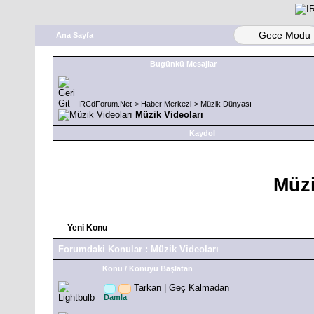
Gece Modu
Ana Sayfa
Bugünkü Mesajlar
IRCdForum.Net
>
Haber Merkezi
>
Müzik Dünyası
Müzik Videoları
Kaydol
Müzi
Yeni Konu
Forumdaki Konular
: Müzik Videoları
Konu
/
Konuyu Başlatan
Tarkan | Geç Kalmadan
Damla