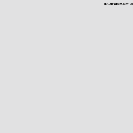
IRCdForum.Net
; a