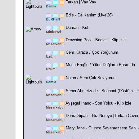
Tarkan | Vay Vay
Damla
Edis - Delikanlım (Live'26)
BuRHaN
Duman - Kufi
rainbow6
Drowning Pool - Bodies - Klip izle
Mezarkabul
Cem Karaca / Çok Yorğunum
Üzüm
Musa Eroğlu / Yüce Dağların Başımda
Üzüm
Nalan / Seni Çok Seviyorum
Damla
Seher Ahmetzade - Soghoot (Düştüm - Far
Mezarkabul
Ayşegül İnanç - Son Yolcu - Klip izle
Mezarkabul
Deniz Sipahi - Biz Nereye [Tarkan Cover] 
Mezarkabul
Mary Jane - Ölünce Sevemezsem Seni - 
Mezarkabul