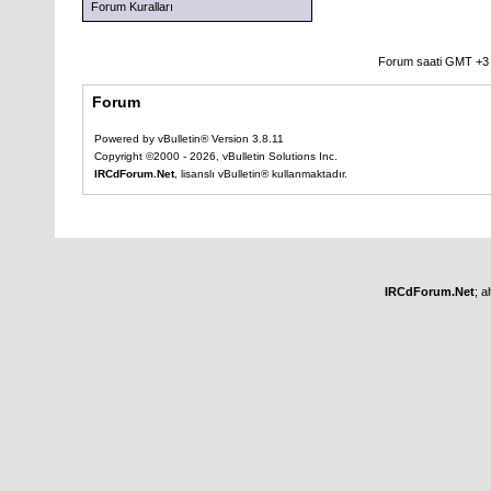
Forum Kuralları
Forum saati GMT +3 o
Forum
Powered by vBulletin® Version 3.8.11
Copyright ©2000 - 2026, vBulletin Solutions Inc.
IRCdForum.Net
, lisanslı vBulletin® kullanmaktadır.
IRCdForum.Net
; a