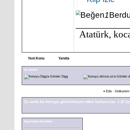
1
Berd
___________
Atatürk, koca
Yeni Konu
Yanıtla
Yer İmleri
Digg
d
«
Edis - Delikanlım
Şu anda bu konuyu görüntüleyen etkin kullanıcılar: 1
(0 üy
Yayınlama Kuralları