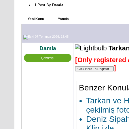
1
Post By
Damla
Yeni Konu
Yanıtla
07 Temmuz 2026, 13:45
Tarkan
Damla
Çevrimiçi
[Only registered 
]
Benzer Konul
Tarkan ve H
çekilmiş fot
Deniz Sipah
Klip izle