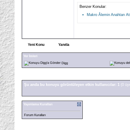
Benzer Konular:
Makro Âlemin Anahtarı A
Yeni Konu
Yanıtla
Yer İmleri
Digg
Şu anda bu konuyu görüntüleyen etkin kullanıcılar: 1
(0 üy
Yayınlama Kuralları
Forum Kuralları