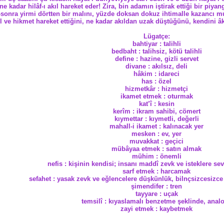
e kadar hilâf-ı akıl hareket eder! Zira, bin adamın iştirak ettiği bir piy
r-sonra yirmi dörtten bir malını, yüzde doksan dokuz ihtimalle kazancı 
ıl ve hikmet hareket ettiğini, ne kadar akıldan uzak düştüğünü, kendini
Lügatçe:
bahtiyar : talihli
bedbaht : talihsiz, kötü talihli
define : hazine, gizli servet
divane : akılsız, deli
hâkim : idareci
has : özel
hizmetkâr : hizmetçi
ikamet etmek : oturmak
kat’î : kesin
kerîm : ikram sahibi, cömert
kıymettar : kıymetli, değerli
mahall-i ikamet : kalınacak yer
mesken : ev, yer
muvakkat : geçici
mübâyaa etmek : satın almak
mühim : önemli
nefis : kişinin kendisi; insanı maddî zevk ve isteklere s
sarf etmek : harcamak
sefahet : yasak zevk ve eğlencelere düşkünlük, bilnçsizcesizce
şimendifer : tren
tayyare : uçak
temsilî : kıyaslamalı benzetme şeklinde, analo
zayi etmek : kaybetmek