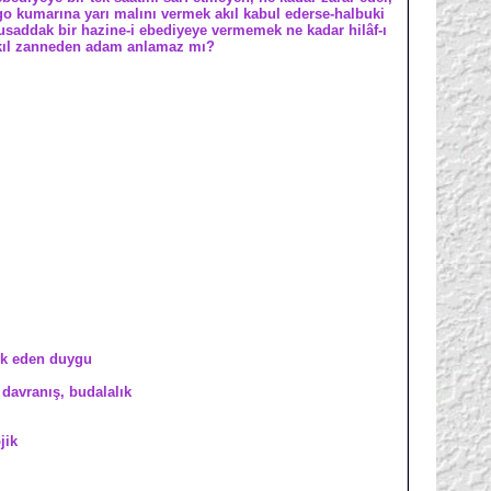
ango kumarına yarı malını vermek akıl kabul ederse-halbuki
musaddak bir hazine-i ebediyeye vermemek ne kadar hilâf-ı
 âkıl zanneden adam anlamaz mı?
evk eden duygu
 davranış, budalalık
jik