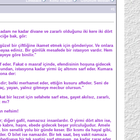
LinkBack
Konu Araçları
Görünüm Modları
#
1
am ne kadar divane ve zararlı olduğunu iki kere iki dört
eciğe bak, gör:
 güzel bir çiftliğine ikamet etmek için gönderiyor. Ve onlara
bayaa ediniz. Bir günlük mesafede bir istasyon vardır. Hem
eye göre binilir."
raf eder. Fakat o masraf içinde, efendisinin hoşuna gidecek
ğundan, istasyona kadar yirmi üç altınını sarf eder. Kumara
 ona der:
dir; belki merhamet eder, ettiğin kusuru affeder. Seni de
e aç, yayan, yalnız gitmeye mecbur olursun."
bir lezzet için sefahete sarf etse, gayet akılsız, zararlı,
z mı?
n nefsim!
 diğeri gafil, namazsız insanlardır. O yirmi dört altın ise,
 ise kabre, haşre, ebede gidecek beşer yolculuğudur. Amele
, bin senelik yolu bir günde keser. Bir kısmı da hayal gibi,
der. O bilet ise namazdır. Bir tek saat, beş vakit namaza
ebediyeye bir tek saatini sarf etmeyen, ne kadar zarar eder,