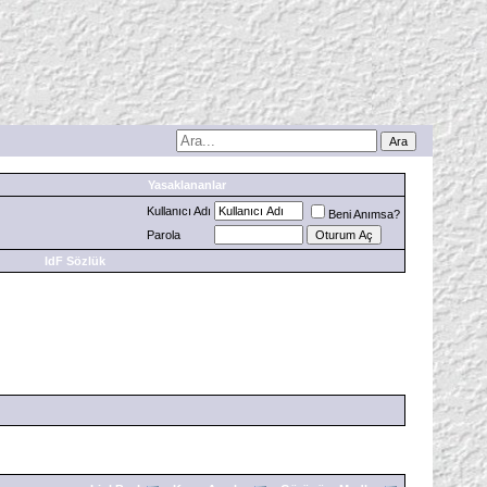
Yasaklananlar
Kullanıcı Adı
Beni Anımsa?
Parola
IdF Sözlük