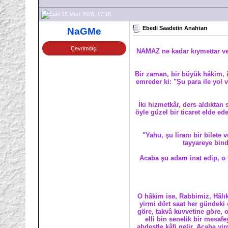
15 Mart 2026, 17:16
Ebedi Saadetin Anahtarı
NaGMe
Çevrimdışı
NAMAZ ne kadar kıymettar ve 
Bir zaman, bir büyük hâkim, ik
emreder ki: "Şu para ile yol
İki hizmetkâr, ders aldıktan 
öyle güzel bir ticaret elde e
"Yahu, şu liranı bir bilete
tayyareye bind
Acaba şu adam inat edip, o t
O hâkim ise, Rabbimiz, Hâlıkı
yirmi dört saat her gündeki 
göre, takvâ kuvvetine göre, o
elli bin senelik bir mesafe
abdestle kâfi gelir. Acaba yi