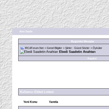
Ana Sayfa
Bugünkü Mesajlar
IRCdForum.Net
>
Genel Bilgiler
>
Şiirler - Güzel Sözler
>
Öyküler
Ebedi Saadetin Anahtarı
Kaydol
Kullanıcı Etiket Listesi
Yeni Konu
Yanıtla