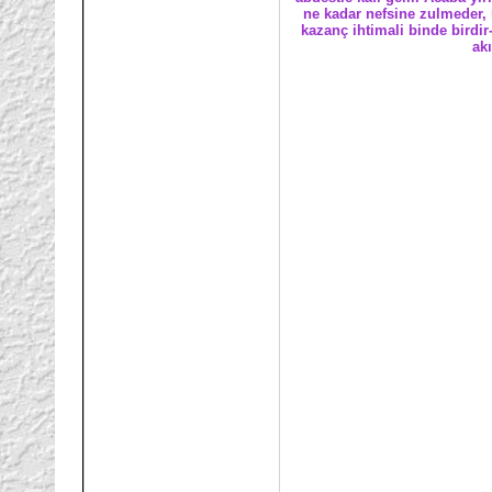
ne kadar nefsine zulmeder, n
kazanç ihtimali binde birdi
ak