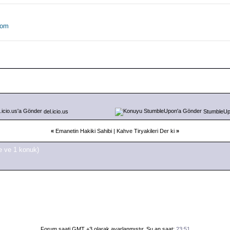
tom
del.icio.us
StumbleU
«
Emanetin Hakiki Sahibi
|
Kahve Tiryakileri Der ki
»
e ve 1 konuk)
Forum saati GMT +3 olarak ayarlanmıştır. Şu an saat:
23:51