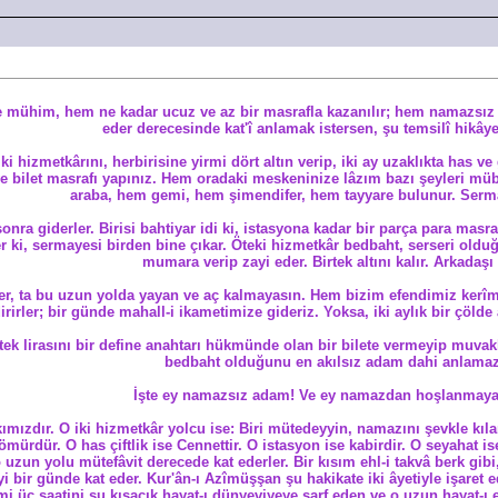
mühim, hem ne kadar ucuz ve az bir masrafla kazanılır; hem namazsız ad
eder derecesinde kat'î anlamak istersen, şu temsilî hikây
i hizmetkârını, herbirisine yirmi dört altın verip, iki ay uzaklıkta has ve
 ve bilet masrafı yapınız. Hem oradaki meskeninize lâzım bazı şeyleri mü
araba, hem gemi, hem şimendifer, hem tayyare bulunur. Sermay
sonra giderler. Birisi bahtiyar idi ki, istasyona kadar bir parça para mas
der ki, sermayesi birden bine çıkar. Öteki hizmetkâr bedbaht, serseri oldu
mumara verip zayi eder. Birtek altını kalır. Arkadaşı
 ver, ta bu uzun yolda yayan ve aç kalmayasın. Hem bizim efendimiz kerîm
irirler; bir günde mahall-i ikametimize gideriz. Yoksa, iki aylık bir çöld
ek lirasını bir define anahtarı hükmünde olan bir bilete vermeyip muvakkat 
bedbaht olduğunu en akılsız adam dahi anlama
İşte ey namazsız adam! Ve ey namazdan hoşlanmaya
mızdır. O iki hizmetkâr yolcu ise: Biri mütedeyyin, namazını şevkle kılar;
ömürdür. O has çiftlik ise Cennettir. O istasyon ise kabirdir. O seyahat
 uzun yolu mütefâvit derecede kat ederler. Bir kısım ehl-i takvâ berk gibi
yi bir günde kat eder. Kur'ân-ı Azîmüşşan şu hakikate iki âyetiyle işaret e
rmi üç saatini şu kısacık hayat-ı dünyeviyeye sarf eden ve o uzun hayat-ı 