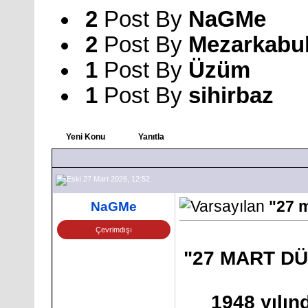
2
Post By
NaGMe
2
Post By
Mezarkabu
1
Post By
Üzüm
1
Post By
sihirbaz
Yeni Konu
Yanıtla
27 Mart 2026, 12:52
"27 m
NaGMe
Çevrimdışı
"27 MART D
1948 yılın