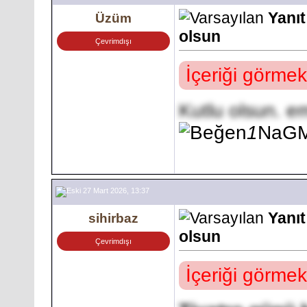
Yanıt
Üzüm
olsun
Çevrimdışı
İçeriği görmek
Kutlu olsun. e
1
NaG
27 Mart 2026, 13:37
Yanıt
sihirbaz
olsun
Çevrimdışı
İçeriği görmek