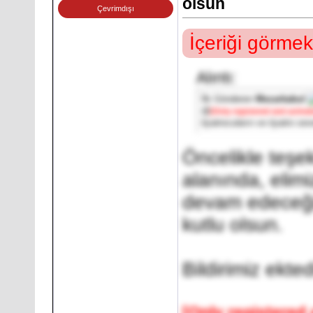
olsun
Çevrimdışı
İçeriği görmek
Alıntı:
İlk Gönderen
Mezarkabul
@
[Only registered and activa
tiyatrocuların ve tiyatro se
Öncelikle teşe
alanında, elim
devam edeceği
kutlu olsun.
Bildirimiz ekted
[Only registered 