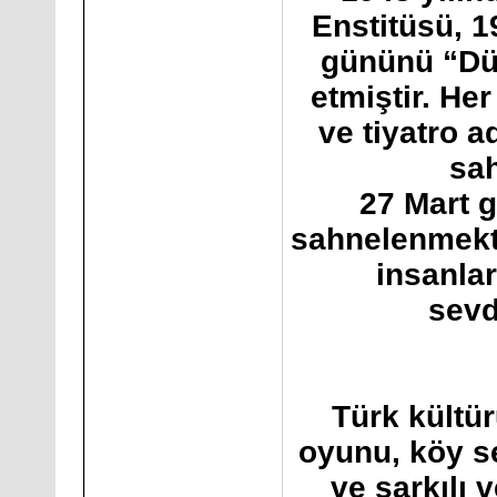
Enstitüsü, 1
gününü “Dü
etmiştir. Her
ve tiyatro a
sa
27 Mart g
sahnelenmekte
insanlar
sevd
Türk kültür
oyunu, köy se
ve şarkılı 