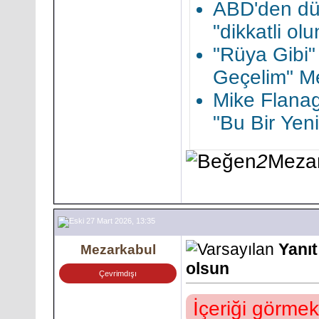
ABD'den dü
"dikkatli olu
"Rüya Gibi" 
Geçelim" M
Mike Flana
"Bu Bir Yen
2
Meza
27 Mart 2026, 13:35
Yanıt
Mezarkabul
olsun
Çevrimdışı
İçeriği görmek