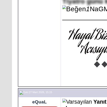
Tiyatro günü 
1
NaG
___________
27 Mart 2026, 15:15
Yanıt
eQuaL