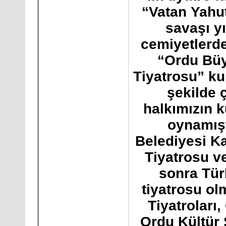
“Vatan Yahut
savaşı yı
cemiyetlerde 
“Ordu Büy
Tiyatrosu” ku
şekilde 
halkımızın k
oynamışt
Belediyesi Ka
Tiyatrosu v
sonra Tür
tiyatrosu ol
Tiyatroları
Ordu Kültür 