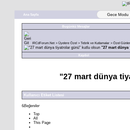
Gece Modu
Ana Sayfa
Bugünkü Mesajlar
IRCdForum.Net
>
Üyelere Özel
>
Tebrik ve Kutlamalar
>
Özel Günle
"27 mart dünya 
Kaydol
"27 mart dünya tiy
Kullanıcı Etiket Listesi
6
Beğeniler
Top
All
This Page