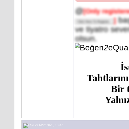
@
[Only register
baş
]
ve tiyatro seve
olsun.
2
eQua
___________
İ
Tahtlarını
Bir 
Yalnı
27 Mart 2026, 13:37