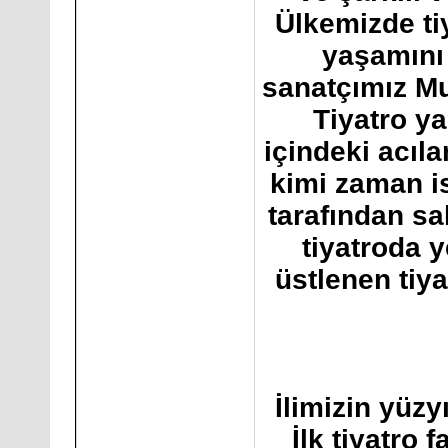
Ülkemizde tiya
yaşamını 
sanatçımız M
Tiyatro y
içindeki acıla
kimi zaman i
tarafından sa
tiyatroda y
üstlenen ti
İlimizin yüzy
İlk tiyatro 