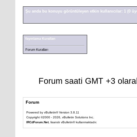
Şu anda bu konuyu görüntüleyen etkin kullanıcılar: 1
(0 üy
Yayınlama Kuralları
Forum Kuralları
Forum saati GMT +3 olarak
Forum
Powered by vBulletin® Version 3.8.11
Copyright ©2000 - 2026, vBulletin Solutions Inc.
IRCdForum.Net
, lisanslı vBulletin® kullanmaktadır.