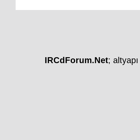
IRCdForum.Net
; altyap