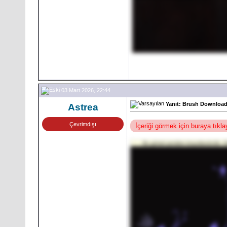
03 Mart 2026, 22:44
Yanıt: Brush Download 
Astrea
Çevrimdışı
İçeriği görmek için buraya tıkl
Bu görsel yeniden boyutlandırıldı. G