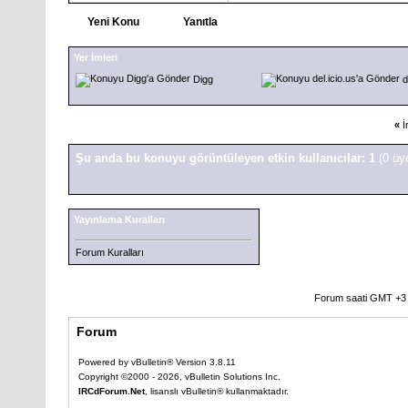
Yeni Konu
Yanıtla
Yer İmleri
Digg
d
«
İ
Şu anda bu konuyu görüntüleyen etkin kullanıcılar: 1
(0 üy
Yayınlama Kuralları
Forum Kuralları
Forum saati GMT +3 o
Forum
Powered by vBulletin® Version 3.8.11
Copyright ©2000 - 2026, vBulletin Solutions Inc.
IRCdForum.Net
, lisanslı vBulletin® kullanmaktadır.