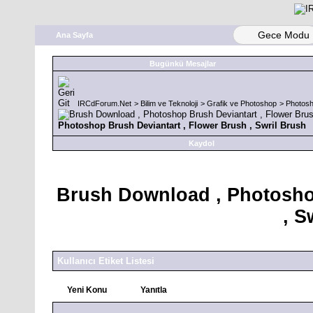
Gece Modu
Ana Sayfa
Bugünkü Mesajlar
IRCdForum.Net
>
Bilim ve Teknoloji
>
Grafik ve Photoshop
>
Photosh
Photoshop Brush Deviantart , Flower Brush , Swril Brush
Kaydol
Brush Download , Photoshop
, S
Kullanıcı Etiket Listesi
Yeni Konu
Yanıtla