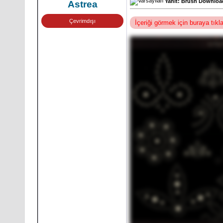
Yanıt: Brush Download
Astrea
Çevrimdışı
İçeriği görmek için buraya tık