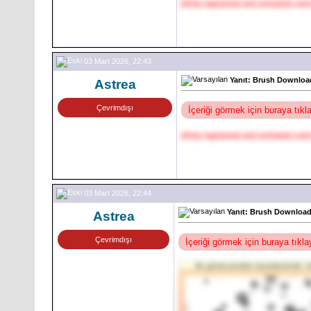
[Only registered and activated user
03 Mart 2026, 22:43
Yanıt: Brush Download
Astrea
Çevrimdışı
İçeriği görmek için buraya tık
[Only registered and activated user
03 Mart 2026, 22:44
Yanıt: Brush Download 
Astrea
Çevrimdışı
İçeriği görmek için buraya tıkl
Bu görsel yeniden boyutlandırıldı. G