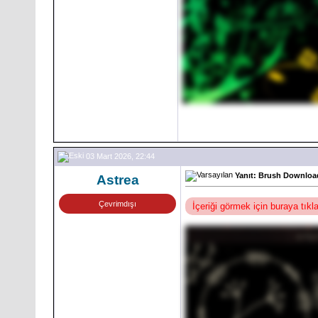
03 Mart 2026, 22:44
Yanıt: Brush Download
Astrea
Çevrimdışı
İçeriği görmek için buraya tık