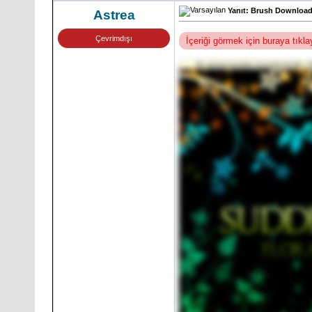
Yanıt: Brush Download 
Astrea
Çevrimdışı
İçeriği görmek için buraya tıkl
Bu görsel yeniden boyutlandırıldı. G