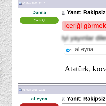
05 Mart 2026, 22:18
Yanıt: Rakipsi
Damla
Çevrimiçi
İçeriği görmek
Iyi yayınlar dil
aLeyna
1
___________
Atatürk, koca
05 Mart 2026, 22:21
Yanıt: Rakipsi
aLeyna