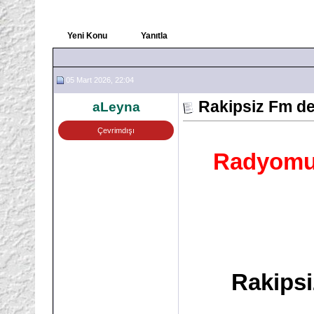
Yeni Konu
Yanıtla
05 Mart 2026, 22:04
Rakipsiz Fm de
aLeyna
Çevrimdışı
Radyomuz
Rakips