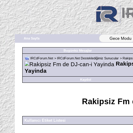
Gece Modu
Ana Sayfa
Bugünkü Mesajlar
IRCdForum.Net
>
IRCdForum.Net Desteklediğimiz Sunucular
>
Rakips
Rakips
Yayinda
Kaydol
Rakipsiz Fm 
Kullanıcı Etiket Listesi