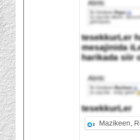
Alıntı:
İlk Gönderen
Regex
İyi yayınlar dilerim. Ayrıc
görmüştüm.
tesekkurLer h
mesajinida iL
harikada siir 
Alıntı:
İlk Gönderen
Mazikeen
İyi yayınlar , kolay gelsin
tesekkurLer
Mazikeen, 
2
___________