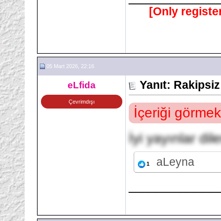
[Only registe
05 Mart 2026, 22:16
Yanıt: Rakipsi
eLfida
Çevrimdışı
İçeriği görmek
İyi yayınlar dil
aLeyna
1
___________