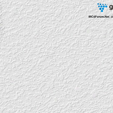
IRCdForum.Net
; a