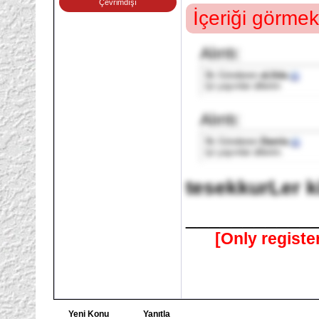
Çevrimdışı
İçeriği görmek
Alıntı:
İlk Gönderen
eLfida
İyi yayınlar dilerim
Alıntı:
İlk Gönderen
Damla
Iyi yayınlar dilerim.
tesekkurLer 
___________
[Only registe
Yeni Konu
Yanıtla