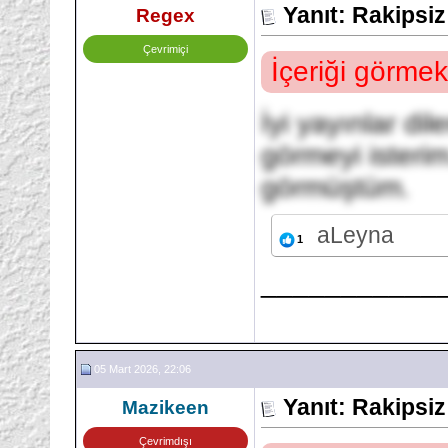
Yanıt: Rakipsi
Regex
Çevrimiçi
İçeriği görmek
İyi yayınlar di
görmeyi isterim
görmüştüm.
aLeyna
1
___________
05 Mart 2026, 22:06
Yanıt: Rakipsi
Mazikeen
Çevrimdışı