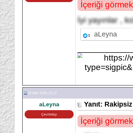
İçeriği görmek
İyi yayınlar , k
aLeyna
1
___________
05 Mart 2026, 22:12
Yanıt: Rakipsi
aLeyna
Çevrimdışı
İçeriği görmek