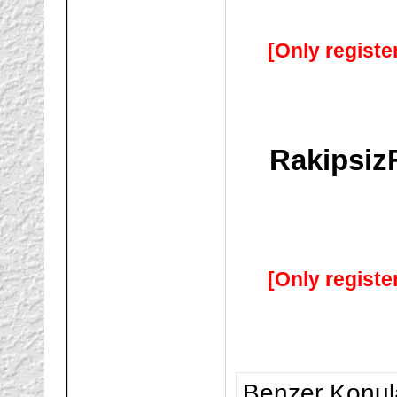
[Only registe
Rakipsiz
[Only registe
Benzer Konul