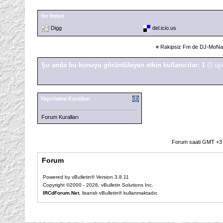
Yer İmleri
Digg
del.icio.us
«
Rakipsiz Fm de DJ-MoNa
Şu anda bu konuyu görüntüleyen etkin kullanıcılar: 1
(0 üy
Yayınlama Kuralları
Forum Kuralları
Forum saati GMT +3 o
Forum
Powered by vBulletin® Version 3.8.11
Copyright ©2000 - 2026, vBulletin Solutions Inc.
IRCdForum.Net
, lisanslı vBulletin® kullanmaktadır.