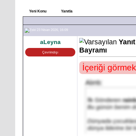
Yeni Konu
Yanıtla
23 Nisan 2026, 16:09
Yanı
aLeyna
Bayramı
Çevrimdışı
İçeriği görmek
Alıntı:
İlk Gönderen
rain
Bu günün benim do
Dünyada çocuklara
dünya liderine bir