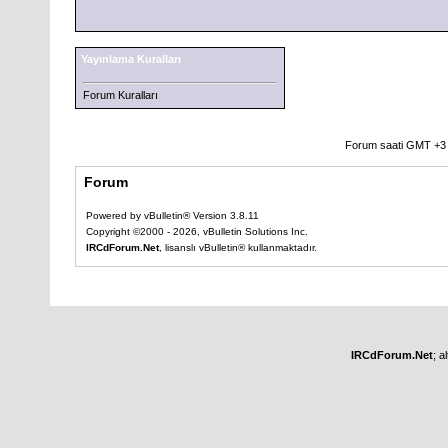
Yayınlama Kuralları
Forum Kuralları
Forum saati GMT +3 o
Forum
Powered by vBulletin® Version 3.8.11
Copyright ©2000 - 2026, vBulletin Solutions Inc.
IRCdForum.Net
, lisanslı vBulletin® kullanmaktadır.
IRCdForum.Net
; a