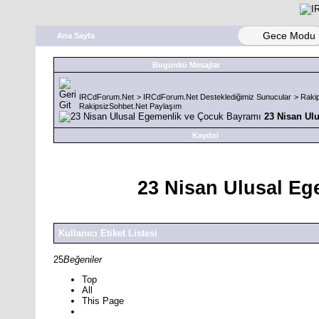
Gece Modu
Ana Sayfa
Bugünkü Mesajlar
IRCdForum.Net
>
IRCdForum.Net Desteklediğimiz Sunucular
>
Raki
RakipsizSohbet.Net Paylaşım
23 Nisan Ul
Kaydol
23 Nisan Ulusal Eg
Kullanıcı Etiket Listesi
25
Beğeniler
Top
All
This Page