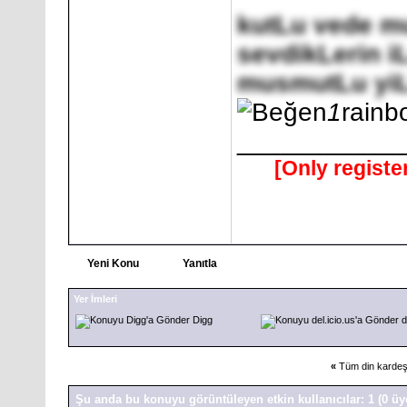
kutLu vede m
sevdikLerin i
musmutLu yi
1
rainb
___________
[Only registe
Yeni Konu
Yanıtla
Yer İmleri
Digg
d
«
Tüm din kardeş
Şu anda bu konuyu görüntüleyen etkin kullanıcılar: 1
(0 üy