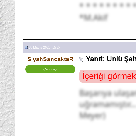
* * * * * * * * 
*M.Akif
08 Mayıs 2026, 15:27
Yanıt: Ünlü Şa
SiyahSancaktaR
Çevrimiçi
İçeriği görmek
Başarıya ulaşa
uğramamıştır... 
Meyer)