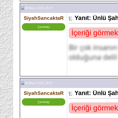
08 Mayıs 2026, 15:27
Yanıt: Ünlü Şa
SiyahSancaktaR
Çevrimiçi
İçeriği görmek
Bir çok insanı
olduğuna deli
08 Mayıs 2026, 15:27
Yanıt: Ünlü Şa
SiyahSancaktaR
Çevrimiçi
İçeriği görmek