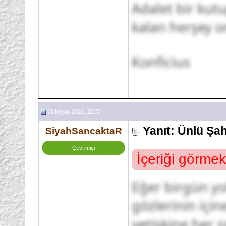
Adalet bir kutu
kalan herşey o
Konficius
08 Mayıs 2026, 15:27
Yanıt: Ünlü Şa
SiyahSancaktaR
Çevrimiçi
İçeriği görmek
Eğer birgün y
gözlerinin içi
yetişkine her 