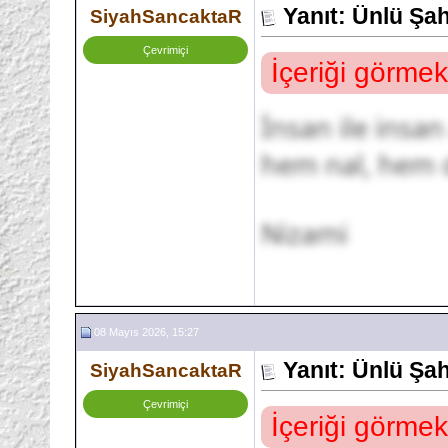
Yanıt: Ünlü Şa
SiyahSancaktaR
Çevrimiçi
İçeriği görmek
İnsan ile insan
hem nal, hem de
Nizami
08 Mayıs 2026, 15:27
Yanıt: Ünlü Şa
SiyahSancaktaR
Çevrimiçi
İçeriği görmek