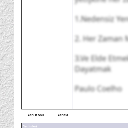
1.Nedensiz Ye
2. Her Zaman M
3.Ve Elde Etmek
Dayatmak
Paulo Coelho
Yeni Konu
Yanıtla
Yer İmleri