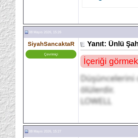
08 Mayıs 2026, 15:26
Yanıt: Ünlü Şa
SiyahSancaktaR
Çevrimiçi
İçeriği görmek
Düşüncelerini 
ölülerdir.
LOWELL
08 Mayıs 2026, 15:27