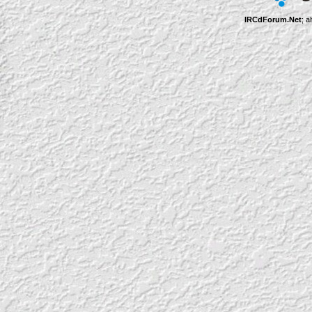
IRCdForum.Net
; a