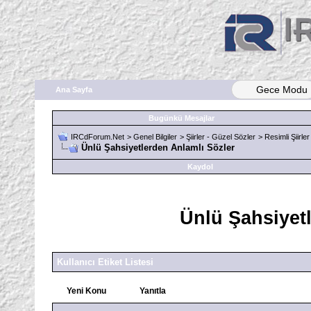
Gece Modu
Ana Sayfa
Bugünkü Mesajlar
IRCdForum.Net
>
Genel Bilgiler
>
Şiirler - Güzel Sözler
>
Resimli Şiirler
Ünlü Şahsiyetlerden Anlamlı Sözler
Kaydol
Ünlü Şahsiyet
Kullanıcı Etiket Listesi
Yeni Konu
Yanıtla