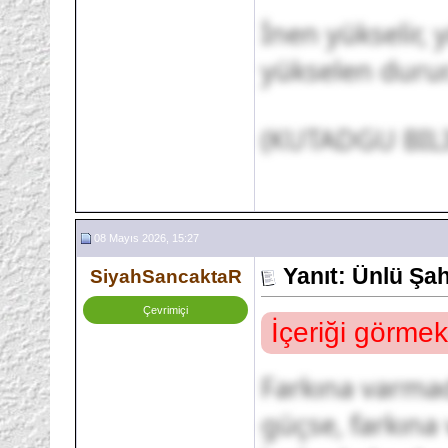
İnen yükselir, 
yükselen durur
(KUTADGU BIL
08 Mayıs 2026, 15:27
Yanıt: Ünlü Şa
SiyahSancaktaR
Çevrimiçi
İçeriği görmek
Farkına varma
güçse, farkın