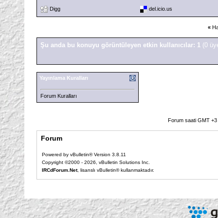
Digg
del.icio.us
«
Ha
Şu anda bu konuyu görüntüleyen etkin kullanıcılar: 1
(0 üy
Yayınlama Kuralları
Forum Kuralları
Forum saati GMT +3 o
Forum
Powered by vBulletin® Version 3.8.11
Copyright ©2000 - 2026, vBulletin Solutions Inc.
IRCdForum.Net
, lisanslı vBulletin® kullanmaktadır.