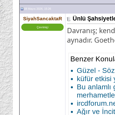
08 Mayıs 2026, 15:26
Ünlü Şahsiyetl
SiyahSancaktaR
Çevrimiçi
Davranış; kendi
aynadır. Goeth
Benzer Konul
Güzel - Sözl
küfür etkisi
Bu anlamlı 
merhametle 
ircdforum.ne
Ağır ve İnci