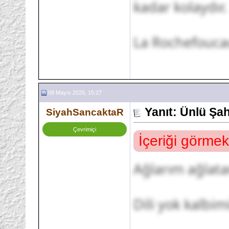
kadar kolaydır.
La Rochefouca
08 Mayıs 2026, 15:27
Yanıt: Ünlü Şa
SiyahSancaktaR
Çevrimiçi
İçeriği görmek
Ağlarım ağlat
Dili yok kalbi