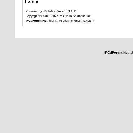
Forum
Powered by vBulletin® Version 3.8.11
Copyright ©2000 - 2026, vBulletin Solutions Inc.
IRCdForum.Net
, lisanslı vBulletin® kullanmaktadır.
IRCdForum.Net
; a