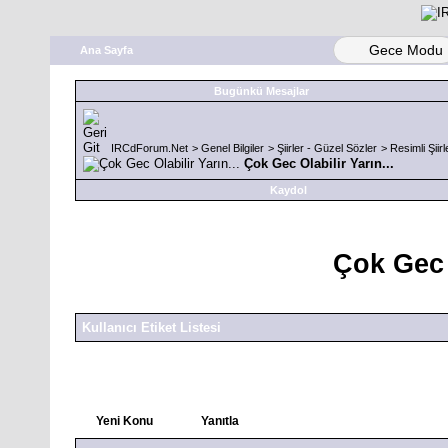
Gece Modu
Ana Sayfa
Bugünkü Mesajlar
IRCdForum.Net
>
Genel Bilgiler
>
Şiirler - Güzel Sözler
>
Resimli Şiirl
Çok Gec Olabilir Yarın...
Kaydol
Çok Gec O
Kullanıcı Etiket Listesi
Yeni Konu
Yanıtla