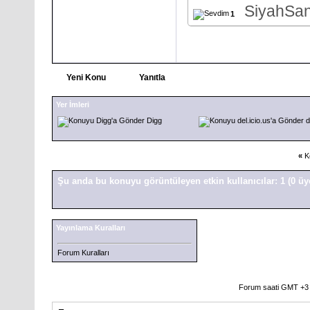
SiyahSa
1
Yeni Konu
Yanıtla
Yer İmleri
Digg
d
«
K
Şu anda bu konuyu görüntüleyen etkin kullanıcılar: 1
(0 üy
Yayınlama Kuralları
Forum Kuralları
Forum saati GMT +3 o