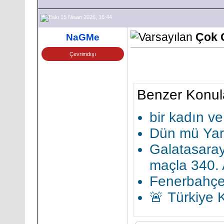
15 Nisan 2026, 16:44
Çok G
NaGMe
Çevrimdışı
Benzer Konul
bir kadın ve
Dün mü Yar
Galatasaray
maçla 340. 
Fenerbahçe,
🚨 Türkiye K