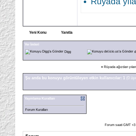
Rüyada yıl
Yeni Konu
Yanıtla
Yer İmleri
Digg
d
«
Rüyada ağızdan yılan
Şu anda bu konuyu görüntüleyen etkin kullanıcılar: 1
(0 üy
Yayınlama Kuralları
Forum Kuralları
Forum saati GMT +3 o