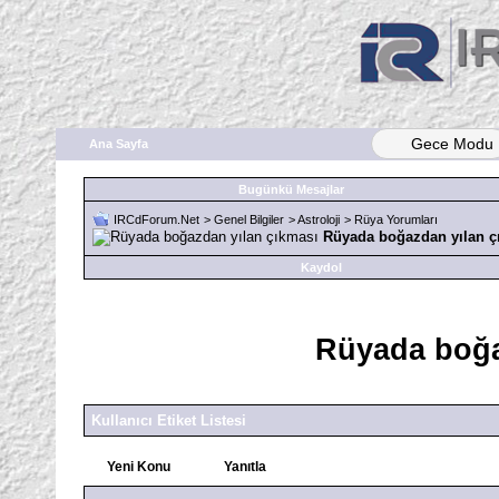
Gece Modu
Ana Sayfa
Bugünkü Mesajlar
IRCdForum.Net
>
Genel Bilgiler
>
Astroloji
>
Rüya Yorumları
Rüyada boğazdan yılan ç
Kaydol
Rüyada boğa
Kullanıcı Etiket Listesi
Yeni Konu
Yanıtla