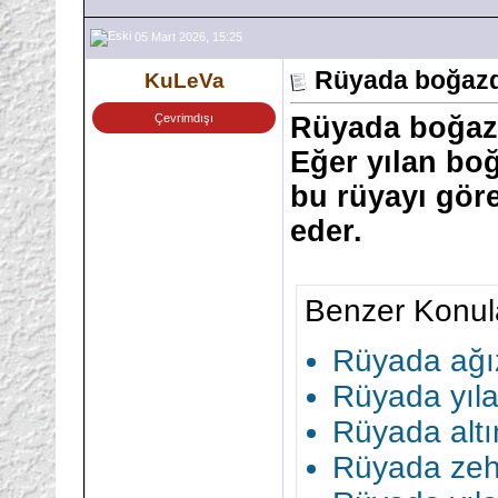
05 Mart 2026, 15:25
Rüyada boğazd
KuLeVa
Çevrimdışı
Rüyada boğazd
Eğer yılan bo
bu rüyayı göre
eder.
Benzer Konul
Rüyada ağı
Rüyada yıl
Rüyada altı
Rüyada zehi