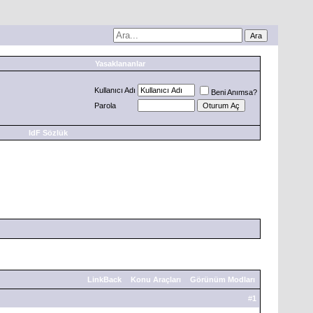
Yasaklananlar
Kullanıcı Adı
Beni Anımsa?
Parola
IdF Sözlük
LinkBack
Konu Araçları
Görünüm Modları
#
1