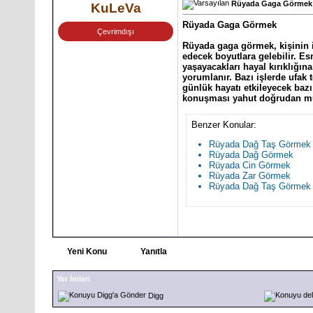
Rüyada Gaga Görmek
KuLeVa
Rüyada Gaga Görmek
Çevrimdışı
Rüyada gaga görmek, kişinin i
edecek boyutlara gelebilir. Es
yaşayacakları hayal kırıklığına
yorumlanır. Bazı işlerde ufak 
günlük hayatı etkileyecek baz
konuşması yahut doğrudan müd
Benzer Konular:
Rüyada Dağ Taş Görmek
Rüyada Dağ Görmek
Rüyada Cin Görmek
Rüyada Zar Görmek
Rüyada Dağ Taş Görmek
Yeni Konu
Yanıtla
Yer İmleri
Digg