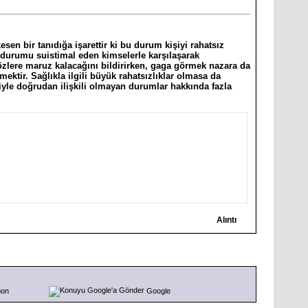
n bir tanıdığa işarettir ki bu durum kişiyi rahatsız
bu durumu suistimal eden kimselerle karşılaşarak
ı sözlere maruz kalacağını bildirirken, gaga görmek nazara da
ektir. Sağlıkla ilgili büyük rahatsızlıklar olmasa da
iyle doğrudan ilişkili olmayan durumlar hakkında fazla
Alıntı
pon
Google