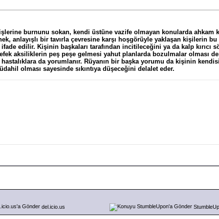
şlerine burnunu sokan, kendi üstüne vazife olmayan konularda ahkam kese
nek, anlayışlı bir tavırla çevresine karşı hoşgörüyle yaklaşan kişilerin 
 ifade edilir. Kişinin başkaları tarafından incitileceğini ya da kalp kırıc
tefek aksiliklerin peş peşe gelmesi yahut planlarda bozulmalar olması dem
ı hastalıklara da yorumlanır. Rüyanın bir başka yorumu da kişinin kendis
ahil olması sayesinde sıkıntıya düşeceğini delalet eder.
del.icio.us
StumbleU