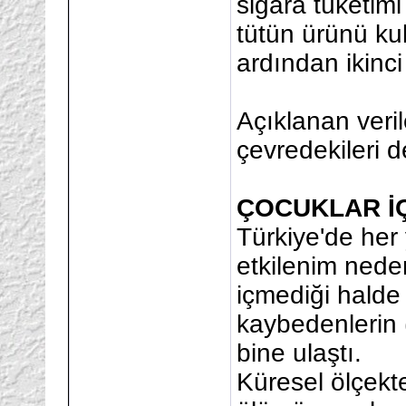
sigara tüketim
tütün ürünü k
ardından ikinci 
Açıklanan veril
çevredekileri d
ÇOCUKLAR İÇ
Türkiye'de her 
etkilenim neden
içmediği halde
kaybedenlerin (p
bine ulaştı.
Küresel ölçekte