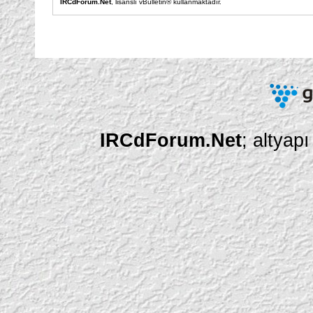
IRCdForum.Net
, lisanslı vBulletin® kullanmaktadır.
IRCdForum.Net
; altyap