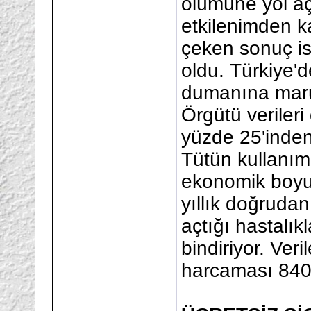
ölümüne yol aç
etkilenimden k
çeken sonuç is
oldu. Türkiye'
dumanına maru
Örgütü verileri
yüzde 25'inden
Tütün kullanımı
ekonomik boyutu
yıllık doğrudan
açtığı hastalık
bindiriyor. Veri
harcaması 840 