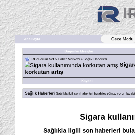
Gece Modu
Ana Sayfa
Bugünkü Mesajlar
IRCdForum.Net
>
Haber Merkezi
>
Sağlık Haberleri
Sigar
korkutan artış
Kaydol
Sağlık Haberleri
Sağlıkla ilgili son haberleri bulabileceğiniz, yorumlayab
Sigara kullan
Sağlıkla ilgili son haberleri bu