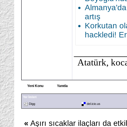
Almanya'da
artış
Korkutan ola
hackledi! Eri
___________
Atatürk, koca
Yeni Konu
Yanıtla
Yer İmleri
Digg
del.icio.us
«
Aşırı sıcaklar ilaçları da etki