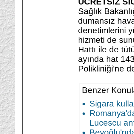
ÜCRETSİZ Sİ
Sağlık Bakanlı
dumansız hava 
denetimlerini 
hizmeti de su
Hattı ile de tü
ayında hat 143
Polikliniği'ne 
Benzer Konul
Sigara kull
Romanya'da
Lucescu ant
Beyoğlu'nda