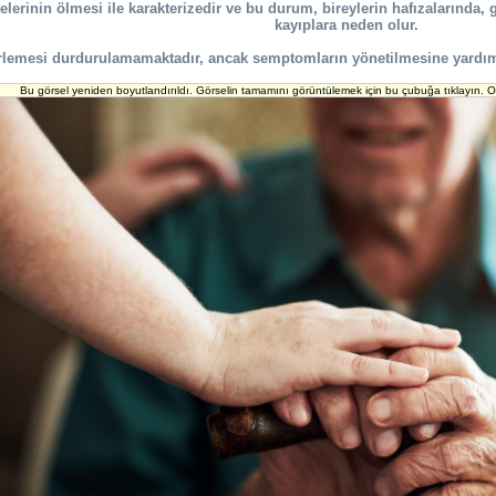
lerinin ölmesi ile karakterizedir ve bu durum, bireylerin hafızalarında, 
kayıplara neden olur.
erlemesi durdurulamamaktadır, ancak semptomların yönetilmesine yardımc
Bu görsel yeniden boyutlandırıldı. Görselin tamamını görüntülemek için bu çubuğa tıklayın. Or