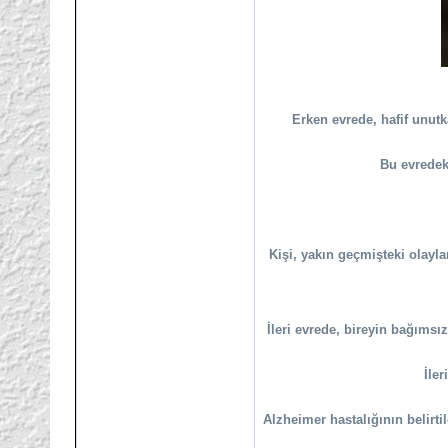
Erken evrede, hafif unutka
Bu evredeki
Kişi, yakın geçmişteki olaylar
İleri evrede, bireyin bağımsı
İle
Alzheimer hastalığının belirti