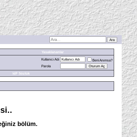
Yasaklananlar
Kullanıcı Adı
Beni Anımsa?
Parola
IdF Sözlük
si..
ceğiniz bölüm.