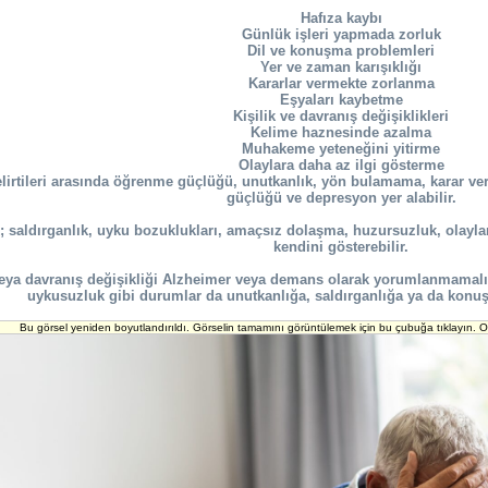
Hafıza kaybı
Günlük işleri yapmada zorluk
Dil ve konuşma problemleri
Yer ve zaman karışıklığı
Kararlar vermekte zorlanma
Eşyaları kaybetme
Kişilik ve davranış değişiklikleri
Kelime haznesinde azalma
Muhakeme yeteneğini yitirme
Olaylara daha az ilgi gösterme
belirtileri arasında öğrenme güçlüğü, unutkanlık, yön bulamama, karar 
güçlüğü ve depresyon yer alabilir.
ık; saldırganlık, uyku bozuklukları, amaçsız dolaşma, huzursuzluk, olayl
kendini gösterebilir.
eya davranış değişikliği Alzheimer veya demans olarak yorumlanmamalıdı
uykusuzluk gibi durumlar da unutkanlığa, saldırganlığa ya da konu
Bu görsel yeniden boyutlandırıldı. Görselin tamamını görüntülemek için bu çubuğa tıklayın. Or