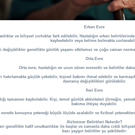
Erken Evre
nlıklar ve bilişsel zorluklar fark edilebilir. Hastalığın erken belirtilerind
kaybedebilir veya kelime bulmakta zorlanabili
 değişiklikler genellikle günlük yaşamı etkilemez ve çoğu zaman normal y
Orta Evre
Orta evre, hastalığın en uzun süren evresidir ve belirtiler daha 
ı hatırlamakta güçlük çekebilir, kişisel bakımı ihmal edebilir ve karmaşık 
davranış değişiklikleri görülebilir.
İleri Evre
zlığı tamamen kaybolabilir. Kişi, temel günlük aktiviteleri (örneğin, yeme
bakıma ihtiyaç duyabilir.
ri evrede konuşma yeteneği büyük ölçüde azalabilir ve fiziksel yeteneklerd
Alzheimer Belirtileri Nelerdir?
leri genellikle hafif unutkanlıklar ile başlar ve zamanla daha ciddi bilişs
bazı yaygın belirtiler şu şekildedir: