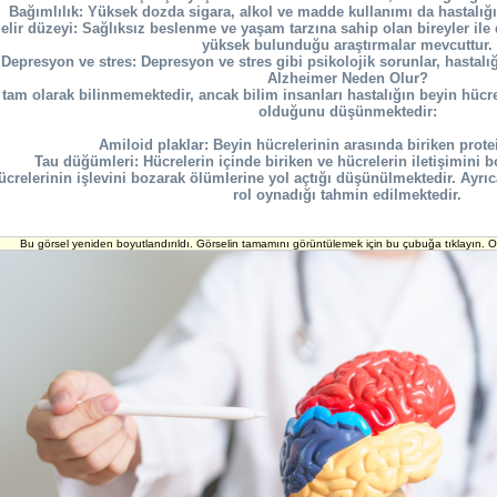
Bağımlılık: Yüksek dozda sigara, alkol ve madde kullanımı da hastalığın 
lir düzeyi: Sağlıksız beslenme ve yaşam tarzına sahip olan bireyler ile d
yüksek bulunduğu araştırmalar mevcuttur.
Depresyon ve stres: Depresyon ve stres gibi psikolojik sorunlar, hastalığı
Alzheimer Neden Olur?
 tam olarak bilinmemektedir, ancak bilim insanları hastalığın beyin hücrel
olduğunu düşünmektedir:
Amiloid plaklar: Beyin hücrelerinin arasında biriken protei
Tau düğümleri: Hücrelerin içinde biriken ve hücrelerin iletişimini 
crelerinin işlevini bozarak ölümlerine yol açtığı düşünülmektedir. Ayrıca
rol oynadığı tahmin edilmektedir.
Bu görsel yeniden boyutlandırıldı. Görselin tamamını görüntülemek için bu çubuğa tıklayın. Or