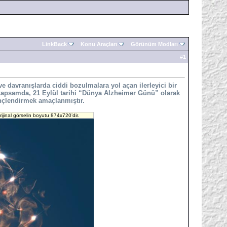
LinkBack
Konu Araçları
Görünüm Modları
#
1
 davranışlarda ciddi bozulmalara yol açan ilerleyici bir
Bu kapsamda, 21 Eylül tarihi “Dünya Alzheimer Günü” olarak
linçlendirmek amaçlanmıştır.
ijinal görselin boyutu 874x720’dir.