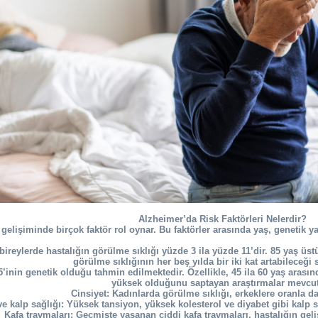
Alzheimer’da Risk Faktörleri Nelerdir?
 gelişiminde birçok faktör rol oynar. Bu faktörler arasında yaş, genetik yat
bireylerde hastalığın görülme sıklığı yüzde 3 ila yüzde 11’dir. 85 yaş üst
görülme sıklığının her beş yılda bir iki kat artabileceği 
5’inin genetik olduğu tahmin edilmektedir. Özellikle, 45 ila 60 yaş arasın
yüksek olduğunu saptayan araştırmalar mevcut
Cinsiyet: Kadınlarda görülme sıklığı, erkeklere oranla da
e kalp sağlığı: Yüksek tansiyon, yüksek kolesterol ve diyabet gibi kalp sağl
Kafa travmaları: Geçmişte yaşanan ciddi kafa travmaları, hastalığın geliş