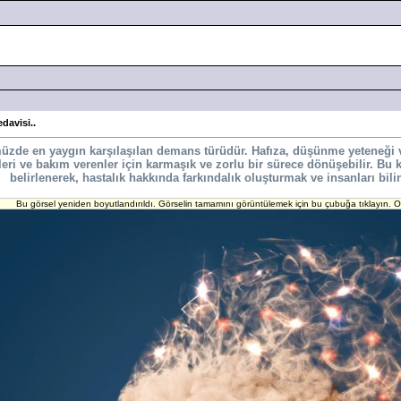
edavisi..
üzde en yaygın karşılaşılan demans türüdür. Hafıza, düşünme yeteneği ve
üyeleri ve bakım verenler için karmaşık ve zorlu bir sürece dönüşebilir. 
belirlenerek, hastalık hakkında farkındalık oluşturmak ve insanları bi
Bu görsel yeniden boyutlandırıldı. Görselin tamamını görüntülemek için bu çubuğa tıklayın. Or