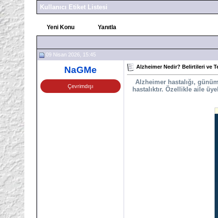
Kullanıcı Etiket Listesi
Yeni Konu
Yanıtla
09 Nisan 2026, 15:45
Alzheimer Nedir? Belirtileri ve T
NaGMe
Alzheimer hastalığı, günüm
Çevrimdışı
hastalıktır. Özellikle aile 