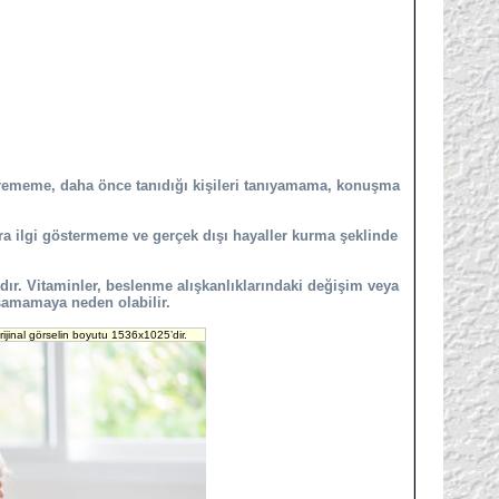
verememe, daha önce tanıdığı kişileri tanıyamama, konuşma
ara ilgi göstermeme ve gerçek dışı hayaller kurma şeklinde
r. Vitaminler, beslenme alışkanlıklarındaki değişim veya
şamamaya neden olabilir.
ijinal görselin boyutu 1536x1025’dir.