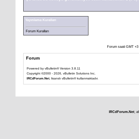
Yayınlama Kuralları
Forum Kuralları
Forum saati GMT +3 o
Forum
Powered by vBulletin® Version 3.8.11
Copyright ©2000 - 2026, vBulletin Solutions Inc.
IRCdForum.Net
, lisanslı vBulletin® kullanmaktadır.
IRCdForum.Net
; a