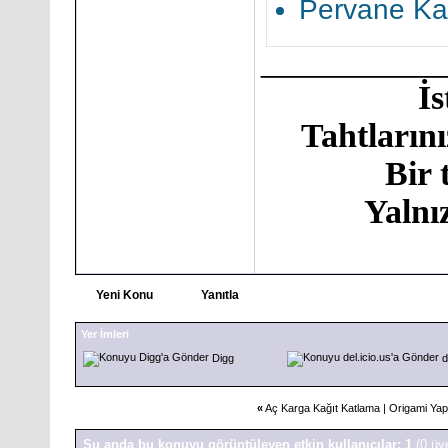
Pervane Kağ
___________
İ
Tahtlarını
Bir 
Yalnı
Yeni Konu
Yanıtla
Yer İmleri
Digg
d
«
Aç Karga Kağıt Katlama | Origami Yap
Şu anda bu konuyu görüntüleyen etkin kullanıcılar: 1
(0 üy