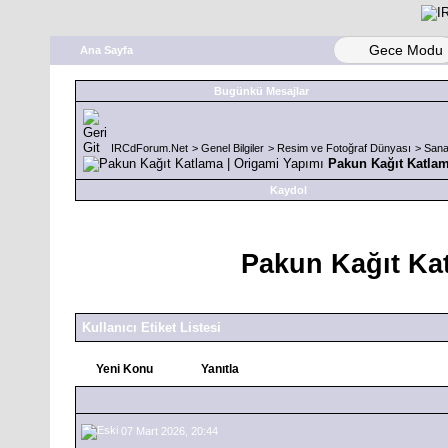
Gece Modu
Ana Sayfa
Bugünkü Mesajlar
IRCdForum.Net
>
Genel Bilgiler
>
Resim ve Fotoğraf Dünyası
>
Sana
Pakun Kağıt Katlam
Kaydol
Pakun Kağıt Ka
Kullanıcı Etiket Listesi
Yeni Konu
Yanıtla
07 Mart 2026, 20:44