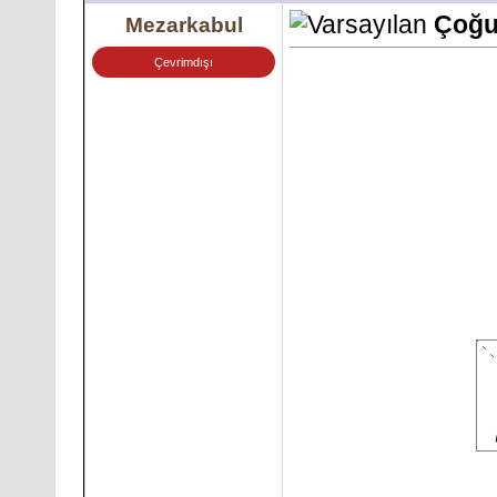
Çoğul
Mezarkabul
Çevrimdışı