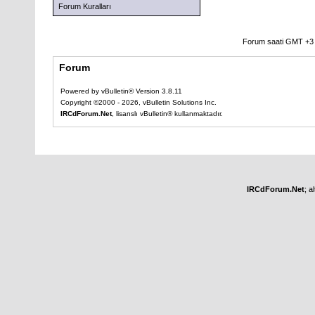
Forum Kuralları
Forum saati GMT +3 o
Forum
Powered by vBulletin® Version 3.8.11
Copyright ©2000 - 2026, vBulletin Solutions Inc.
IRCdForum.Net
, lisanslı vBulletin® kullanmaktadır.
IRCdForum.Net
; a