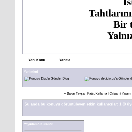
İ
Tahtlarını
Bir 
Yalnı
Yeni Konu
Yanıtla
Yer İmleri
Digg
d
«
Balon Tavşan Kağıt Katlama | Origami Yapımı
Şu anda bu konuyu görüntüleyen etkin kullanıcılar: 1
(0 üy
Yayınlama Kuralları