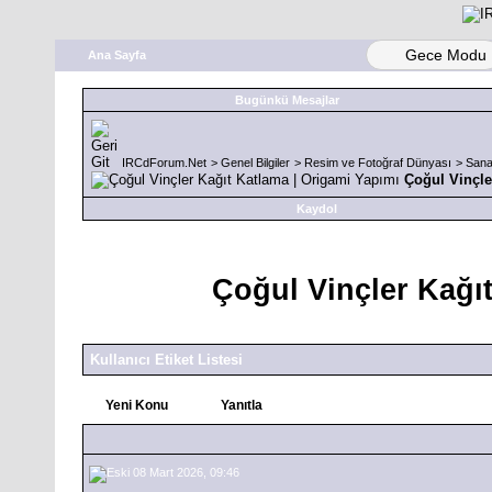
Gece Modu
Ana Sayfa
Bugünkü Mesajlar
IRCdForum.Net
>
Genel Bilgiler
>
Resim ve Fotoğraf Dünyası
>
Sana
Çoğul Vinçle
Kaydol
Çoğul Vinçler Kağı
Kullanıcı Etiket Listesi
Yeni Konu
Yanıtla
08 Mart 2026, 09:46