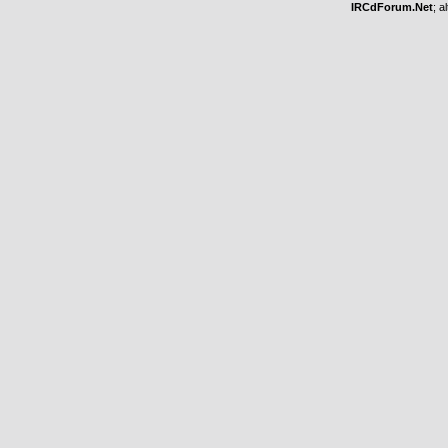
IRCdForum.Net
; a