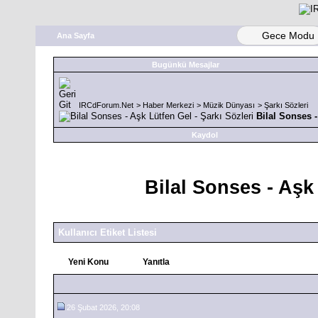
Gece Modu
Ana Sayfa
Bugünkü Mesajlar
IRCdForum.Net
>
Haber Merkezi
>
Müzik Dünyası
>
Şarkı Sözleri
Bilal Sonses -
Kaydol
Bilal Sonses - Aşk 
Kullanıcı Etiket Listesi
Yeni Konu
Yanıtla
26 Şubat 2026, 20:08