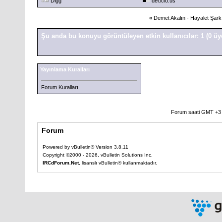
Digg
del.icio.us
«
Demet Akalın - Hayalet Şark
Şu anda bu konuyu görüntüleyen etkin kullanıcılar: 1
(0 üy
Yayınlama Kuralları
Forum Kuralları
Forum saati GMT +3 o
Forum
Powered by vBulletin® Version 3.8.11
Copyright ©2000 - 2026, vBulletin Solutions Inc.
IRCdForum.Net
, lisanslı vBulletin® kullanmaktadır.