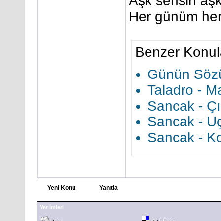
Aşk sensin aş
Her günüm her
Benzer Konul
Günün Söz
Taladro - Ma
Sancak - Çı
Sancak - Uç
Sancak - Ko
Yeni Konu
Yanıtla
Yer İmleri