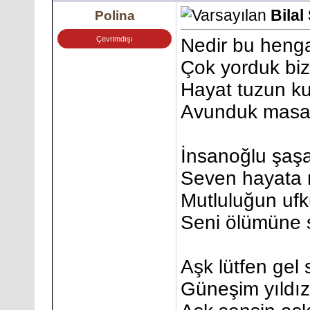
Bilal
Polina
Çevrimdışı
Nedir bu henga
Çok yorduk biz
Hayat tuzun ku
Avunduk masal
İnsanoğlu şaşa
Seven hayata r
Mutluluğun uf
Seni ölümüne 
Aşk lütfen gel
Güneşim yıldı