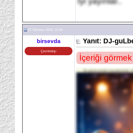
İyi yayınlar..
07 Temmuz 2026, 15:40
Yanıt: DJ-guLb
birsevda
Çevrimdışı
İçeriği görmek
Bu görsel yeniden boyutlandırıldı. G