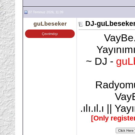
07 Temmuz 2026, 11:39
DJ-guLbeseker
guLbeseker
Çevrimdışı
VayBe
Yayınımı
~ DJ -
guL
Radyomu
VayB
.ılı.ıl.ı || 
[Only registe