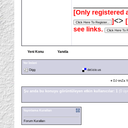
___________
[Only registered 
<>
]
see links.
Yeni Konu
Yanıtla
Yer İmleri
Digg
del.icio.us
«
DJ-imZa Ya
Şu anda bu konuyu görüntüleyen etkin kullanıcılar: 1
(0 üy
Yayınlama Kuralları
Forum Kuralları