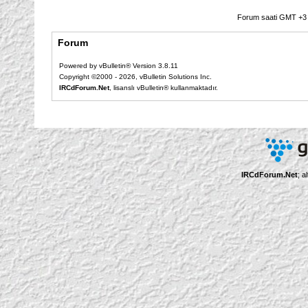
Forum saati GMT +3 o
Forum
Powered by vBulletin® Version 3.8.11
Copyright ©2000 - 2026, vBulletin Solutions Inc.
IRCdForum.Net
, lisanslı vBulletin® kullanmaktadır.
IRCdForum.Net
; a