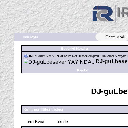
Gece Modu
Ana Sayfa
Bugünkü Mesajlar
IRCdForum.Net
>
IRCdForum.Net Desteklediğimiz Sunucular
>
Vaybe.
DJ-guLbese
Kaydol
DJ-guLbe
Kullanıcı Etiket Listesi
Yeni Konu
Yanıtla