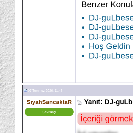
Benzer Konul
DJ-guLbesek
DJ-guLbesek
DJ-guLbesek
Hoş Geldin
DJ-guLbesek
07 Temmuz 2026, 11:43
Yanıt: DJ-guL
SiyahSancaktaR
Çevrimiçi
İçeriği görmek