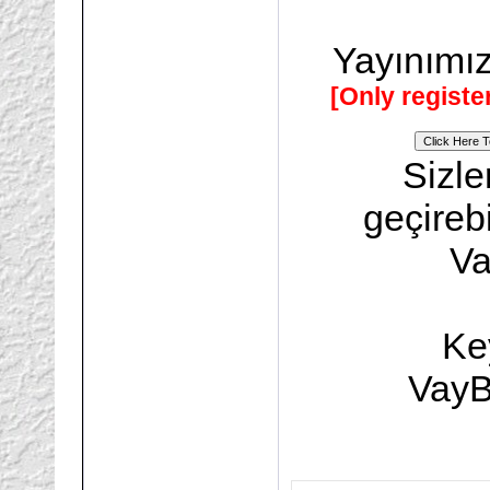
Yayınımız
[Only registe
Sizle
geçireb
Va
Key
VayB