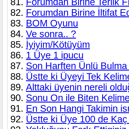
Forumdan Birine Terlik Fı
Forumdan Birine İltifat E
BOM Oyunu
Ve sonra.. ?
İyiyim/Kötüyüm
1 Üye 1 ipucu
Son Harften Ünlü Bulm
Üstte ki Üyeyi Tek Kelim
Alttaki üyenin nereli old
Sonu On ile Biten Kelime
En Son Hangi Takimin is
Üstte ki Üye 100 de Kaç