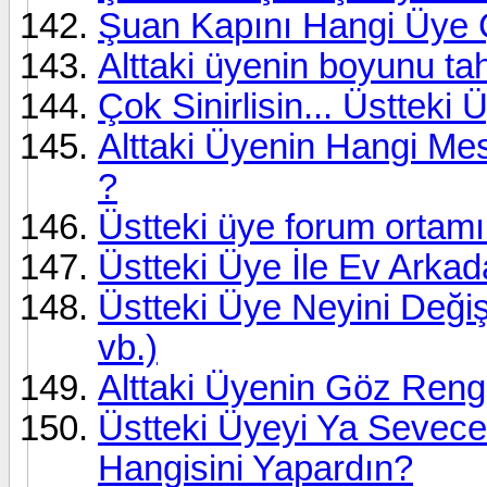
Şuan Kapını Hangi Üye 
Alttaki üyenin boyunu ta
Çok Sinirlisin... Üstteki 
Alttaki Üyenin Hangi Mes
?
Üstteki üye forum ortamı 
Üstteki Üye İle Ev Arka
Üstteki Üye Neyini Değişt
vb.)
Alttaki Üyenin Göz Reng
Üstteki Üyeyi Ya Sevece
Hangisini Yapardın?