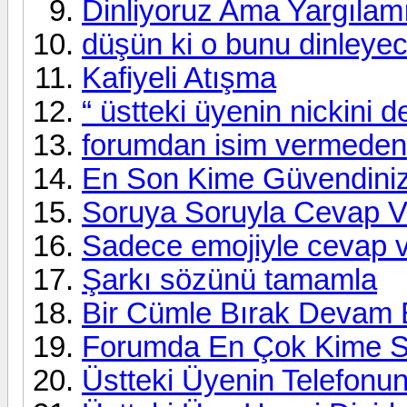
Dinliyoruz Ama Yargılam
düşün ki o bunu dinleye
Kafiyeli Atışma
“ üstteki üyenin nickini d
forumdan isim vermeden b
En Son Kime Güvendiniz
Soruya Soruyla Cevap V
Sadece emojiyle cevap 
Şarkı sözünü tamamla
Bir Cümle Bırak Devam 
Forumda En Çok Kime Si
Üstteki Üyenin Telefonu