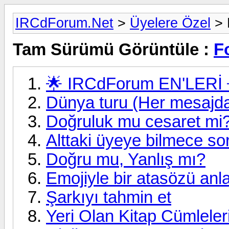
IRCdForum.Net
>
Üyelere Özel
> 
Tam Sürümü Görüntüle :
F
🌟 IRCdForum EN'LERİ 
Dünya turu (Her mesajda 
Doğruluk mu cesaret mi
Alttaki üyeye bilmece so
Doğru mu, Yanlış mı?
Emojiyle bir atasözü anla
Şarkıyı tahmin et
Yeri Olan Kitap Cümleler