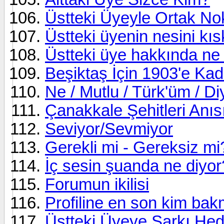
Üstteki Üyeyle Ortak No
Üstteki üyenin nesini kı
Üstteki üye hakkında n
Beşiktaş İçin 1903'e Ka
Ne / Mutlu / Türk'üm / D
Çanakkale Şehitleri Anı
Seviyor/Sevmiyor
Gerekli mi - Gereksiz mi
İç sesin şuanda ne diyor
Forumun ikilisi
Profiline en son kim bak
Üstteki Üyeye Şarkı Hed