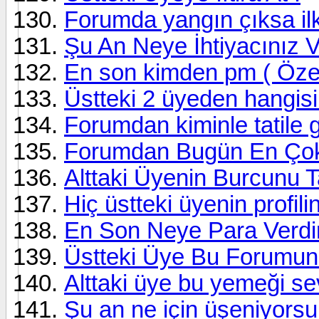
Forumda yangın çıksa ilk
Şu An Neye İhtiyacınız V
En son kimden pm ( Özel
Üstteki 2 üyeden hangi
Forumdan kiminle tatile g
Forumdan Bugün En Çok
Alttaki Üyenin Burcunu 
Hiç üstteki üyenin profil
En Son Neye Para Verdi
Üstteki Üye Bu Forumun 
Alttaki üye bu yemeği se
Şu an ne için üşeniyors