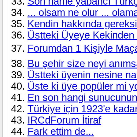
Son harfle yabancı Türk
... olsam ne olur ... ola
Kendin hakkında gereksiz 
Üstteki Üyeye Kekinden B
Forumdan 1 Kişiyle Maça
Bu şehir size neyi anıms
Üstteki üyenin nesine n
Üste ki üye popüler mi y
En son hangi sunucunun 
Türkiye için 1923'e kada
IRCdForum İtiraf
Fark ettim de...