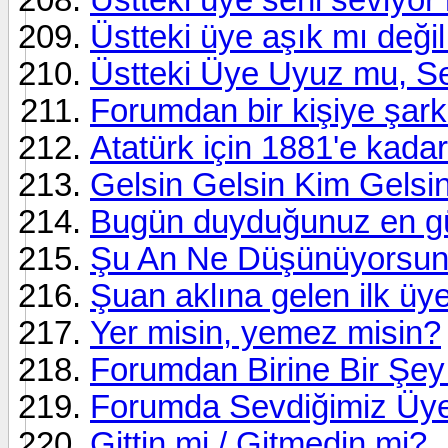
Üstteki üye aşık mı deği
Üstteki Üye Uyuz mu, Se
Forumdan bir kişiye şar
Atatürk için 1881'e kada
Gelsin Gelsin Kim Gelsi
Bugün duyduğunuz en gü
Şu An Ne Düşünüyorsu
Şuan aklına gelen ilk üy
Yer misin, yemez misin?
Forumdan Birine Bir Şey
Forumda Sevdiğimiz Üye
Gittin mi / Gitmedin mi?