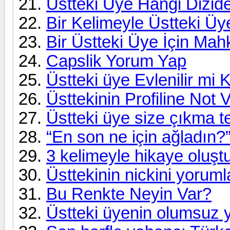
Üstteki Üye Hangi Dizid
Bir Kelimeyle Üstteki Üye
Bir Üstteki Üye İçin Ma
Capslik Yorum Yap
Üstteki üye Evlenilir mi K
Üsttekinin Profiline Not 
Üstteki üye size çıkma te
“En son ne için ağladın?
3 kelimeyle hikaye oluşt
Üsttekinin nickini yoruml
Bu Renkte Neyin Var?
Üstteki üyenin olumsuz y