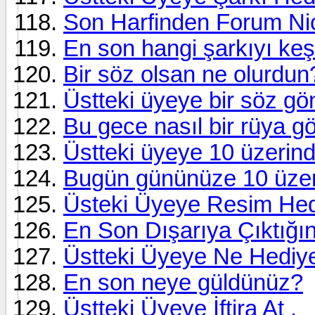
Son Harfinden Forum Ni
En son hangi şarkıyı keşf
Bir söz olsan ne olurdun
Üstteki üyeye bir söz gö
Bu gece nasıl bir rüya g
Üstteki üyeye 10 üzerind
Bugün gününüze 10 üzeri
Üsteki Üyeye Resim Hed
En Son Dışarıya Çıktığın
Üstteki Üyeye Ne Hediye
En son neye güldünüz?
Üstteki Üyeye İftira At .