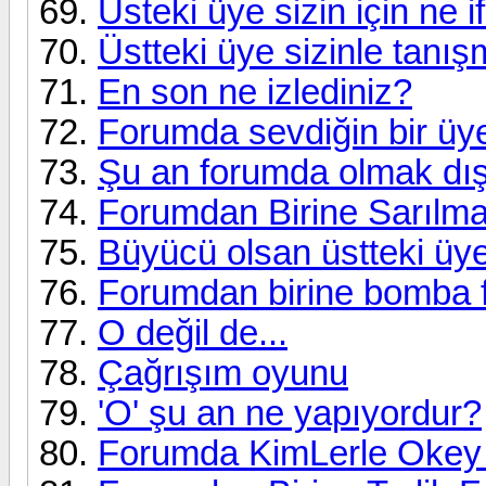
Üsteki üye sizin için ne i
Üstteki üye sizinle tanı
En son ne izlediniz?
Forumda sevdiğin bir üy
Şu an forumda olmak dı
Forumdan Birine Sarılma
Büyücü olsan üstteki üye
Forumdan birine bomba fı
O değil de...
Çağrışım oyunu
'O' şu an ne yapıyordur?
Forumda KimLerle Okey 