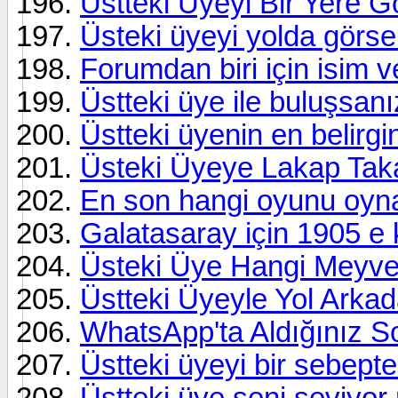
Üstteki Üyeyi Bir Yere Gö
Üsteki üyeyi yolda görse
Forumdan biri için isim 
Üstteki üye ile buluşsanı
Üstteki üyenin en belirgin
Üsteki Üyeye Lakap Tak
En son hangi oyunu oyn
Galatasaray için 1905 e 
Üsteki Üye Hangi Meyve
Üstteki Üyeyle Yol Arkad
WhatsApp'ta Aldığınız 
Üstteki üyeyi bir sebept
Üstteki üye seni seviyo