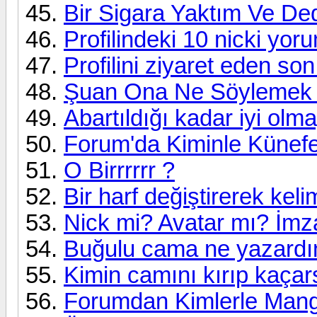
Bir Sigara Yaktım Ve Ded
Profilindeki 10 nicki yor
Profilini ziyaret eden son
Şuan Ona Ne Söylemek İ
Abartıldığı kadar iyi olm
Forum'da Kiminle Künefe
O Birrrrrr ?
Bir harf değiştirerek kel
Nick mi? Avatar mı? İmz
Buğulu cama ne yazardı
Kimin camını kırıp kaçar
Forumdan Kimlerle Manga