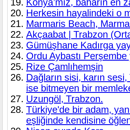
Konya’mız, baharın en zar
Herkesin hayalindeki o 
Marmaris Beach, Marmar
Akçaabat | Trabzon (Ort
Gümüşhane Kadırga yay
Ordu Aybastı Perşembe 
Rize Çamlıhemşin
Dağların sisi, karın sesi
ise bitmeyen bir memleke
Uzungöl, Trabzon.
Türkiye'de bir adam, ya
eşliğinde kendisine öğle