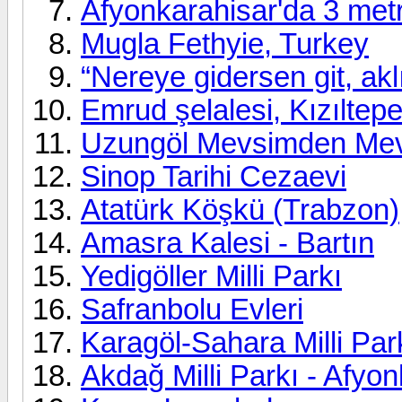
Afyonkarahisar'da 3 metr
Mugla Fethyie, Turkey
“Nereye gidersen git, aklı
Emrud şelalesi, Kızıltep
Uzungöl Mevsimden Me
Sinop Tarihi Cezaevi
Atatürk Köşkü (Trabzon)
Amasra Kalesi - Bartın
Yedigöller Milli Parkı
Safranbolu Evleri
Karagöl-Sahara Milli Par
Akdağ Milli Parkı - Afyo