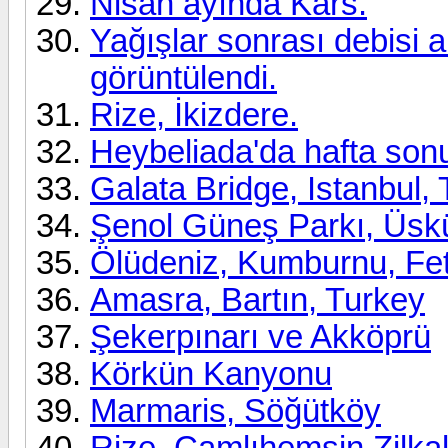
Nisan ayında Kars.
Yağışlar sonrası debisi 
görüntülendi.
Rize, İkizdere.
Heybeliada'da hafta son
Galata Bridge, Istanbul,
Şenol Güneş Parkı, Üsk
Ölüdeniz, Kumburnu, Fet
Amasra, Bartın, Turkey
Şekerpınarı ve Akköprü
Körkün Kanyonu
Marmaris, Söğütköy
Rize, Çamlıhemşin Zilka