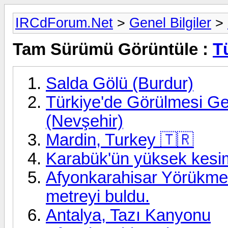
IRCdForum.Net
>
Genel Bilgiler
>
Tam Sürümü Görüntüle :
T
Salda Gölü (Burdur)
Türkiye'de Görülmesi Ge
(Nevşehir)
Mardin, Turkey 🇹🇷
Karabük'ün yüksek kesim
Afyonkarahisar Yörükmez
metreyi buldu.
Antalya, Tazı Kanyonu