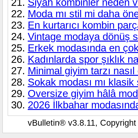
Siyah kombinler neden 
Moda mı stil mi daha ön
En kurtarıcı kombin parç
Vintage modaya dönüş si
Erkek modasında en çok t
Kadınlarda spor şıklık na
Minimal giyim tarzı nasıl
Sokak modası mı klasik s
Oversize giyim hâlâ mo
2026 İlkbahar modasında
vBulletin® v3.8.11, Copyright