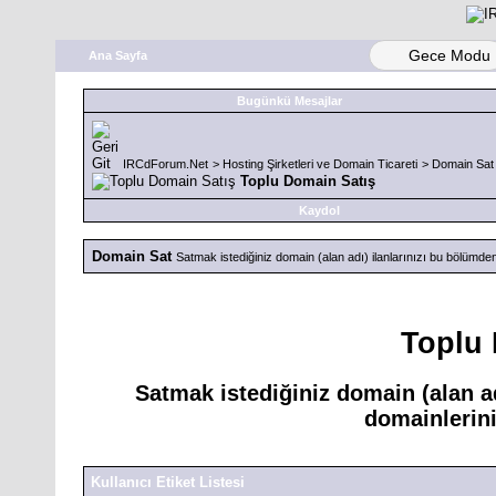
Gece Modu
Ana Sayfa
Bugünkü Mesajlar
IRCdForum.Net
>
Hosting Şirketleri ve Domain Ticareti
>
Domain Sat
Toplu Domain Satış
Kaydol
Domain Sat
Satmak istediğiniz domain (alan adı) ilanlarınızı bu bölümden o
Toplu 
Satmak istediğiniz domain (alan ad
domainleriniz
Kullanıcı Etiket Listesi