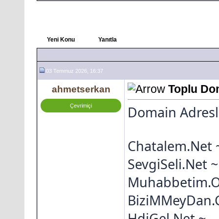
Yeni Konu
Yanıtla
03 Temmuz 2026, 16:37
Toplu Do
ahmetserkan
Çevrimiçi
Domain Adresl
Chatalem.Net 
SevgiSeli.Net ~
Muhabbetim.O
BiziMMeyDan.
HdiGel.Net ~