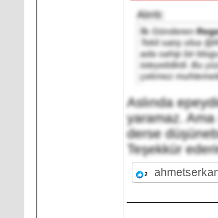
Alıntı:
İlk Gönderen
Reg
Tekli satış olsa @
ada sahip bir blog
isteyebilirdi. Bu y
çekmez muhtemel
Aslında epeydir
yaramaz. Ama
derse düşünebi
Teşekkür eder
ahmetserka
2
___________