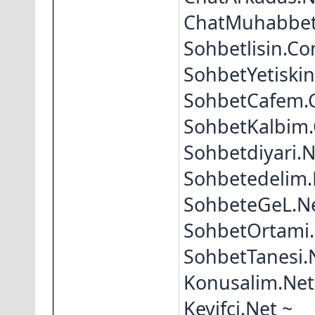
ChatMuhabbet
Sohbetlisin.Co
SohbetYetiski
SohbetCafem.
SohbetKalbim
Sohbetdiyari.N
Sohbetedelim.
SohbeteGeL.Ne
SohbetOrtami.
SohbetTanesi.
Konusalim.Net
Keyifci.Net ~