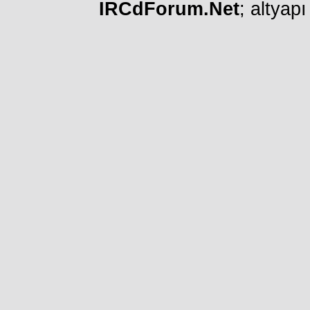
IRCdForum.Net
; altyap