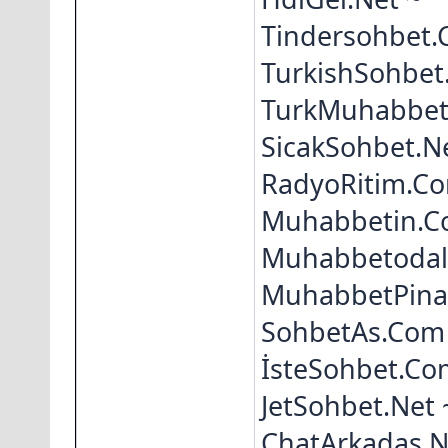
Tindersohbet.
TurkishSohbet
TurkMuhabbet
SicakSohbet.N
RadyoRitim.C
Muhabbetin.C
Muhabbetodal
MuhabbetPina
SohbetAs.Com
İsteSohbet.Co
JetSohbet.Net 
ChatArkadas.N