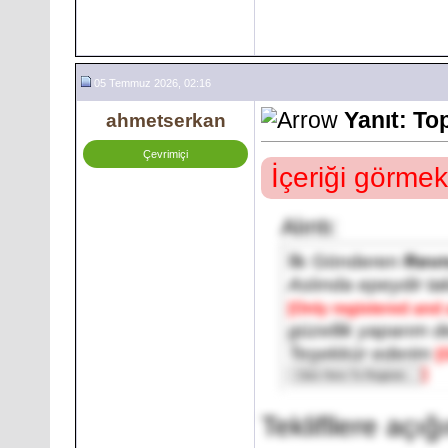
05 Temmuz 2026, 02:16
Yanıt: To
ahmetserkan
Çevrimiçi
İçeriği görmek
Alıntı:
İlk Gönderen
Rev
Aslında epeydir ta
[Only registered and 
güzellik yaparım d
Teşekkür ederim
[
]
Teklifllere açı