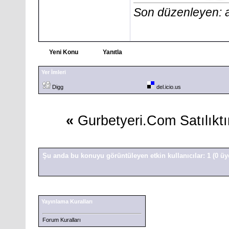
Son düzenleyen:
Yeni Konu
Yanıtla
Yer İmleri
Digg
del.icio.us
«
Gurbetyeri.Com Satılıktı
Şu anda bu konuyu görüntüleyen etkin kullanıcılar: 1
(0 üy
Yayınlama Kuralları
Forum Kuralları