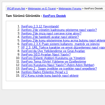
IRCdForum.Net
>
Webmaster ve E-Ticaret
>
Webmaster Forumu
> XenForo Destek
Tam Sürümü Görüntüle :
XenForo Destek
XenForo 2.3.12 Yayımlandı!
Xenforo 2'de yönetim kadrosunu gösterme nasıl yapılır?
Xenforo 2'de imza nasıl çerçeve içine alınır?
Xenforo 2'de hareketli avatar nasıl eklenir?
Xenforo 2'de konu gösterimine konu açma butonu nasıl ekleni
XenForo 2.3.X Puan sistemi kullanımı, mantığı ve işleyişi​
XF 2.3: URL Türkçe karakter ve emoji düzenlemesi nasıl yapıl
XenForo’da Üye Yetkilendirme ve Grup Ayarları
XenForo SEO Ayarları Nasıl Yapılır?
XenForo Eklenti (Addon) Kurulumu ve Yönetimi
XenForo Tema (Style) Yükleme ve Özelleştirme
XenForo Kurulumu Nasıl Yapılır? (Adım Adım Rehber)
XenForo 2 : Spam üyelikler ve içerikler nasıl engellenir?
Xenforo Radyo Eklentisi Hyrad v.1
XF2 Konu içinde konu başlığı nasıl eklenir