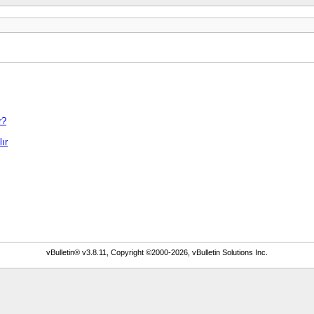
r?
ır
vBulletin® v3.8.11, Copyright ©2000-2026, vBulletin Solutions Inc.