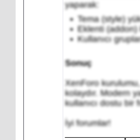
yaparak:
Tema (style) yük
Eklenti (addon) 
Kullanıcı gruplar
Sonuç
XenForo kurulumu, 
kolaydır. Modern ya
kullanıcı dostu bir 
İyi forumlar!
_______________