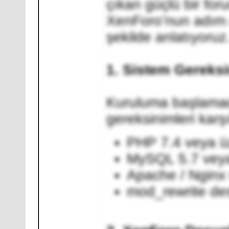
çıkan güçlü bir for
XenForo’nun adım a
şekilde anlatıyoruz
1. Sistem Gereksi
Kuruluma başlama
gereksinimleri karş
PHP 7.4 veya ü
MySQL 5.7 veya
Apache / Nginx
mod_rewrite de