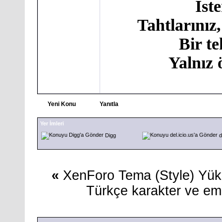
İst
Tahtlarınız,
Bir t
Yalnız 
Yeni Konu
Yanıtla
Yer İmleri
Digg
d
«
XenForo Tema (Style) Yük
Türkçe karakter ve emo