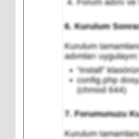
Forum adını ve t
6. Kurulum Sonra
Kurulum tamamlandı
adımları uygulayın:
“install” klasör
config.php dosya
(chmod 644)
7. Forumunuzu Ku
Kurulum tamamland