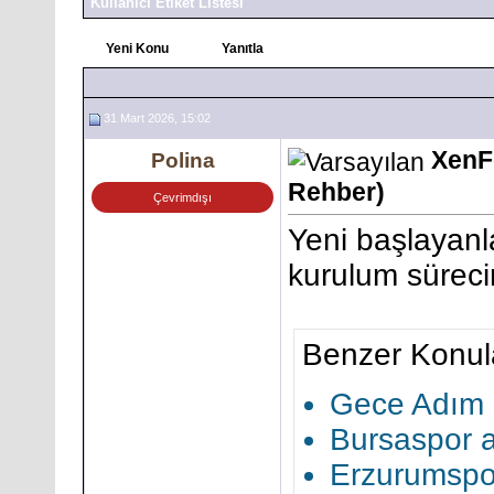
Kullanıcı Etiket Listesi
Yeni Konu
Yanıtla
31 Mart 2026, 15:02
XenF
Polina
Rehber)
Çevrimdışı
Yeni başlayanla
kurulum sürecin
Benzer Konul
Gece Adım 
Bursaspor a
Erzurumspor