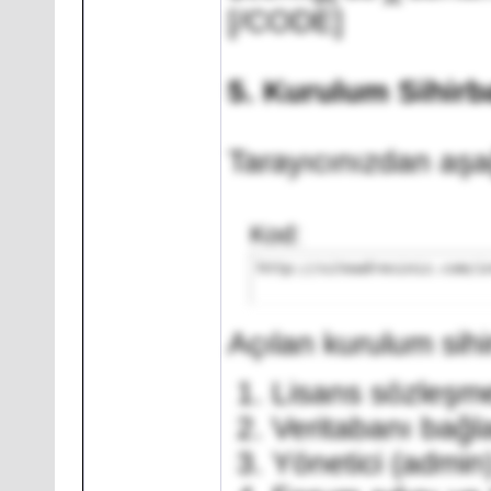
[/CODE]
5. Kurulum Sihirba
Tarayıcınızdan aşa
Kod:
http://siteadresiniz.com/i
Açılan kurulum sih
Lisans sözleşme
Veritabanı bağla
Yönetici (admin