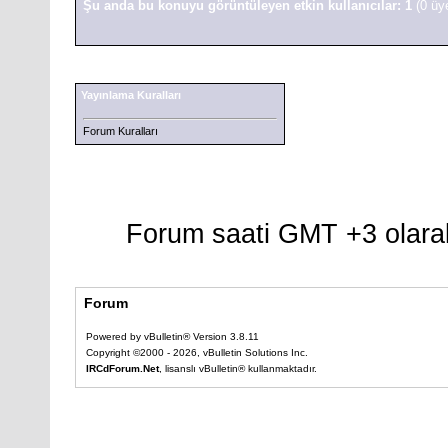
Şu anda bu konuyu görüntüleyen etkin kullanıcılar: 1
(0 üy
Yayınlama Kuralları
Forum Kuralları
Forum saati GMT +3 olarak
Forum
Powered by vBulletin® Version 3.8.11
Copyright ©2000 - 2026, vBulletin Solutions Inc.
IRCdForum.Net
, lisanslı vBulletin® kullanmaktadır.