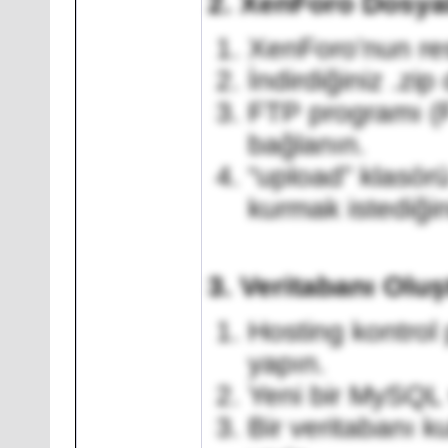
2. XenForo Dosyal
XenForo’nun res
İndirdiğiniz .zip
FTP programı (F
bağlanın.
“upload” klasör
kurmak istediğin
3. Veritabanı Olu
Hosting kontrol
yapın.
Yeni bir MySQL 
Bir veritabanı ku