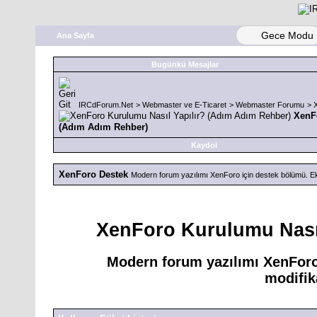
Gece Modu
Ana Sayfa
Bugünkü Mesajlar
IRCdForum.Net
>
Webmaster ve E-Ticaret
>
Webmaster Forumu
>
XenF
(Adım Adım Rehber)
Kaydol
XenForo Destek
Modern forum yazılımı XenForo için destek bölümü. Ekl
XenForo Kurulumu Nasıl
Modern forum yazılımı XenForo 
modifik