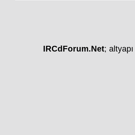
IRCdForum.Net
; altyap