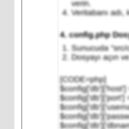
verin.
Veritabanı adı, k
4. config.php Dos
Sunucuda “src/c
Dosyayı açın ve v
[CODE=php]
$config['db']['host'] 
$config['db']['port']
$config['db']['usern
$config['db']['passwo
$config['db']['dbnam