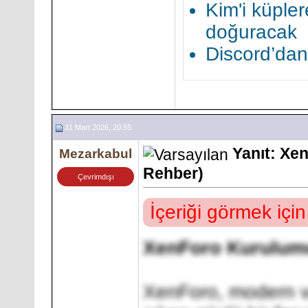
Kim'i küple
doğuracak
Discord’dan
31 Mart 2026, 20:55
Yanıt: Xe
Mezarkabul
Rehber)
Çevrimdışı
İçeriği görmek içi
XenForo Kurulumu
XenForo, modern ve