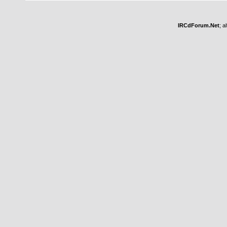
IRCdForum.Net
; a