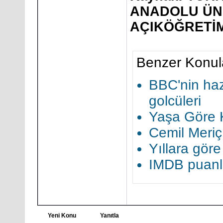
ANADOLU ÜNİV
AÇIKÖĞRETİM
Benzer Konul
BBC'nin hazı
golcüleri
Yaşa Göre K
Cemil Meriç
Yıllara göre 
IMDB puanla
Yeni Konu
Yanıtla