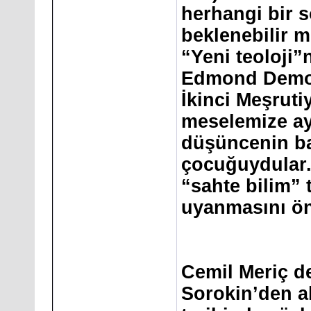
herhangi bir 
beklenebilir m
“Yeni teoloji”
Edmond Demoli
İkinci Meşrutiy
meselemize ayd
düşüncenin ba
çocuğuydular. 
“sahte bilim” 
uyanmasını ön
Cemil Meriç de
Sorokin’den ak