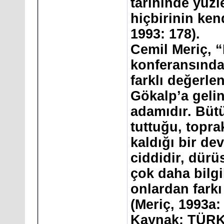
tarihinde yüzl
hiçbirinin kend
1993: 178).
Cemil Meriç, “
konferansında
farklı değerle
Gökalp’a gelin
adamıdır. Büt
tuttuğu, topr
kaldığı bir de
ciddidir, dürü
çok daha bilgi
onlardan farkı
(Meriç, 1993a:
Kaynak: TÜRK