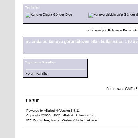
Yer İmleri
Digg
d
«
Sosyolojide Kullanilan Baslica A
Şu anda bu konuyu görüntüleyen etkin kullanıcılar: 1
(0 üy
Yayınlama Kuralları
Forum Kuralları
Forum saati GMT +3 o
Forum
Powered by vBulletin® Version 3.8.11
Copyright ©2000 - 2026, vBulletin Solutions Inc.
IRCdForum.Net
, lisanslı vBulletin® kullanmaktadır.