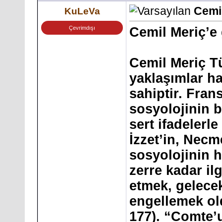
Cemil
KuLeVa
Çevrimdışı
Cemil Meriç’e 
Cemil Meriç Tü
yaklaşımlar h
sahiptir. Fran
sosyolojinin 
sert ifadelerle
İzzet’in, Necm
sosyolojinin h
zerre kadar i
etmek, gelece
engellemek ol
177). “Comte’u