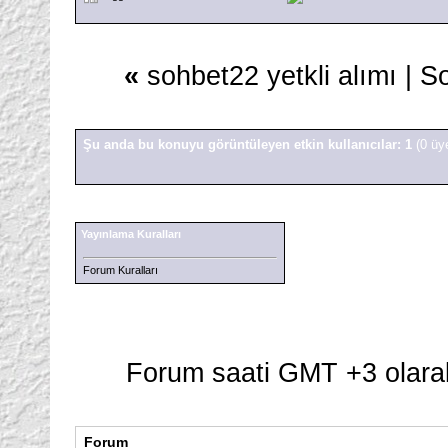
«
sohbet22 yetkli alımı
|
So
Şu anda bu konuyu görüntüleyen etkin kullanıcılar: 1
(0 üy
Yayınlama Kuralları
Forum Kuralları
Forum saati GMT +3 olarak
Forum