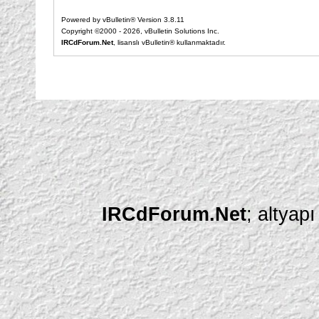
Powered by vBulletin® Version 3.8.11
Copyright ©2000 - 2026, vBulletin Solutions Inc.
IRCdForum.Net
, lisanslı vBulletin® kullanmaktadır.
IRCdForum.Net
; altyap