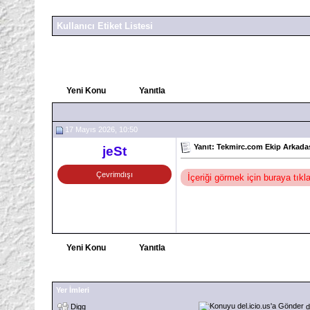
Kullanıcı Etiket Listesi
Yeni Konu
Yanıtla
17 Mayıs 2026, 10:50
Yanıt: Tekmirc.com Ekip Arkadaş
jeSt
Çevrimdışı
İçeriği görmek için buraya tık
Yeni Konu
Yanıtla
Yer İmleri
Digg
d