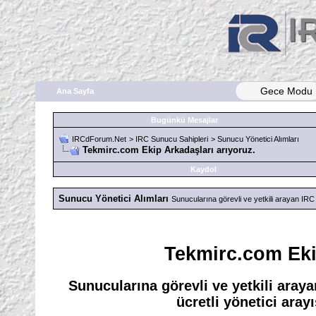
Gece Modu
Ana Sayfa
Bugünkü Mesajlar
IRCdForum.Net
>
IRC Sunucu Sahipleri
>
Sunucu Yönetici Alımları
Tekmirc.com Ekip Arkadaşları arıyoruz.
Kaydol
Sunucu Yönetici Alımları
Sunucularına görevli ve yetkili arayan IRC y
Tekmirc.com Eki
Sunucularına görevli ve yetkili aray
ücretli yönetici arayı