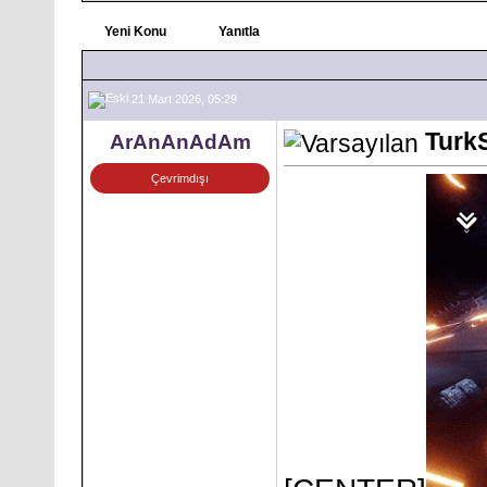
Yeni Konu
Yanıtla
21 Mart 2026, 05:29
Turk
ArAnAnAdAm
Çevrimdışı