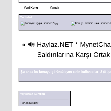
Yeni Konu
Yanıtla
Yer İmleri
Digg
d
«
🔊 Haylaz.NET * MynetChat.G
Saldırılarına Karşı Orta
Şu anda bu konuyu görüntüleyen etkin kullanıcılar: 2
(0 üy
Yayınlama Kuralları
Forum Kuralları