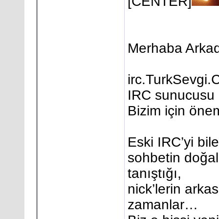
[CENTER]
Merhaba Arkad
irc.TurkSevgi.
IRC sunucusu 
Bizim için önem
Eski IRC’yi bile
sohbetin doğal 
tanıştığı,
nick’lerin arka
zamanlar…