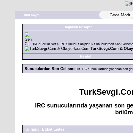
Gece Modu
Ana Sayfa
Bugünkü Mesajlar
IRCdForum.Net
>
IRC Sunucu Sahipleri
>
Sunuculardan Son Gelişme
TurkSevgi.Com & Oke
Kaydol
Sunuculardan Son Gelişmeler
IRC sunucularında yaşanan son geliş
TurkSevgi.C
IRC sunucularında yaşanan son gel
bölümd
Kullanıcı Etiket Listesi