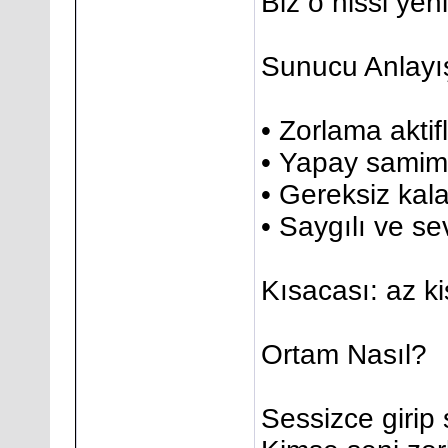
Biz o hissi ye
Sunucu Anlayı
• Zorlama aktif
• Yapay samim
• Gereksiz kal
• Saygılı ve se
Kısacası: az kiş
Ortam Nasıl?
Sessizce girip 