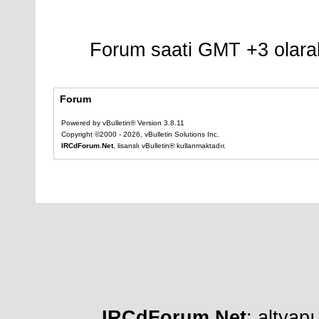
Forum saati GMT +3 olarak
Forum
Powered by vBulletin® Version 3.8.11
Copyright ©2000 - 2026, vBulletin Solutions Inc.
IRCdForum.Net
, lisanslı vBulletin® kullanmaktadır.
IRCdForum.Net
; altyap