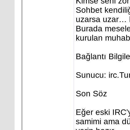
Kimse seni zor
Sohbet kendili
uzarsa uzar… k
Burada mesele 
kurulan muhabb
Bağlantı Bilgile
Sunucu: irc.T
Son Söz
Eğer eski IRC’
samimi ama düz