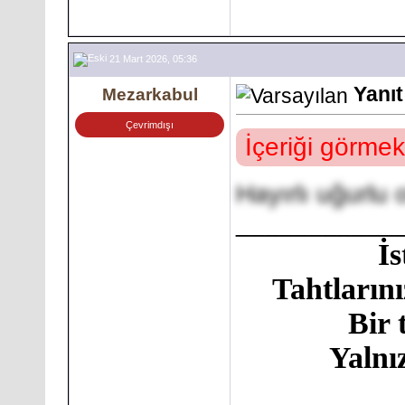
21 Mart 2026, 05:36
Yanı
Mezarkabul
Çevrimdışı
İçeriği görmek
Hayırlı uğurlu 
___________
İ
Tahtlarını
Bir 
Yalnı