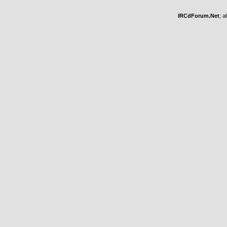
IRCdForum.Net
; a