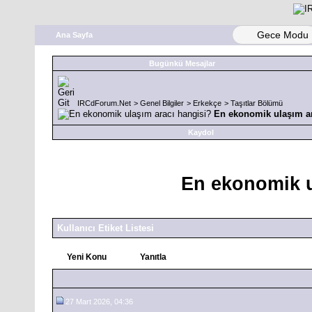
Gece Modu
Ana Sayfa
Bugünkü Mesajlar
IRCdForum.Net
>
Genel Bilgiler
>
Erkekçe
>
Taşıtlar Bölümü
En ekonomik ulaşım ar
Kaydol
En ekonomik u
Kullanıcı Etiket Listesi
Yeni Konu
Yanıtla
27 Mart 2026, 04:36