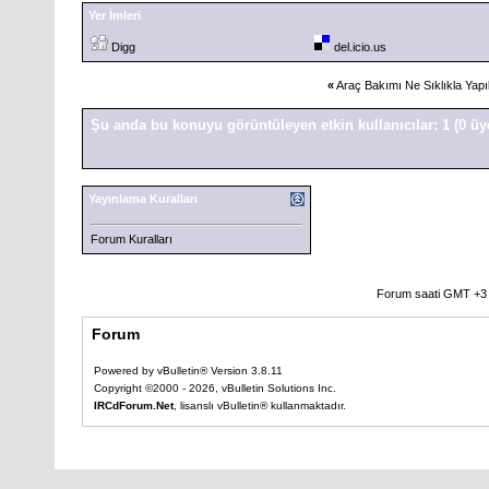
Yer İmleri
Digg
del.icio.us
«
Araç Bakımı Ne Sıklıkla Yapı
Şu anda bu konuyu görüntüleyen etkin kullanıcılar: 1
(0 üy
Yayınlama Kuralları
Forum Kuralları
Forum saati GMT +3 o
Forum
Powered by vBulletin® Version 3.8.11
Copyright ©2000 - 2026, vBulletin Solutions Inc.
IRCdForum.Net
, lisanslı vBulletin® kullanmaktadır.