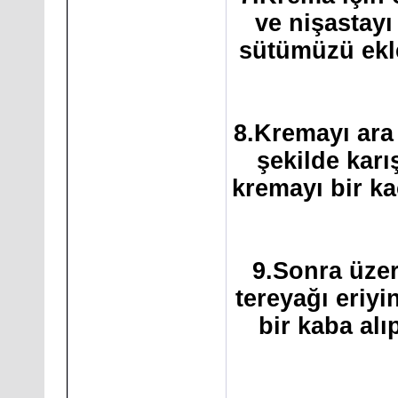
ve nişastayı
sütümüzü ekle
8.Kremayı ara 
şekilde karı
kremayı bir ka
9.Sonra üzer
tereyağı eriy
bir kaba al