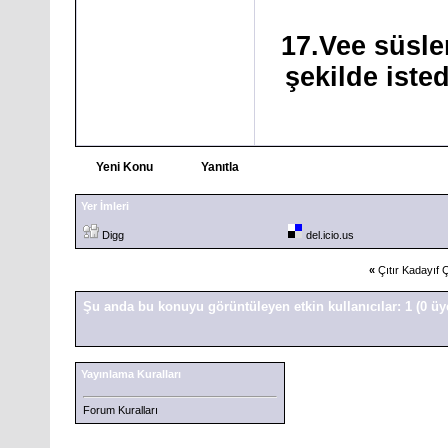
17.Vee süsle
şekilde iste
Yeni Konu
Yanıtla
Yer İmleri
Digg
del.icio.us
«
Çıtır Kadayıf Ç
Şu anda bu konuyu görüntüleyen etkin kullanıcılar: 1
(0 üy
Yayınlama Kuralları
Forum Kuralları