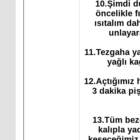
10.Şimdi d
öncelikle f
ısıtalım da
unlayar
11.Tezgaha y
yağlı ka
12.Açtığımız 
3 dakika piş
13.Tüm beze
kalıpla y
keseceğimiz