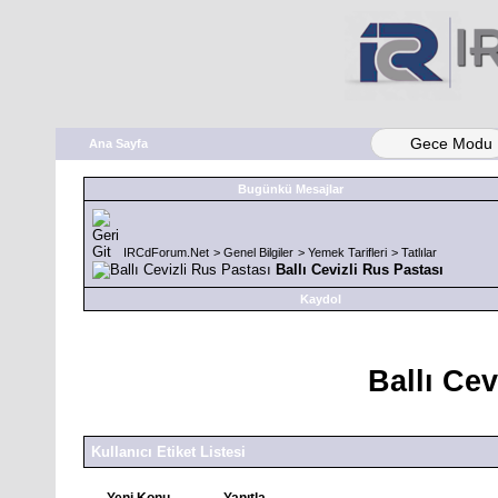
Gece Modu
Ana Sayfa
Bugünkü Mesajlar
IRCdForum.Net
>
Genel Bilgiler
>
Yemek Tarifleri
>
Tatlılar
Ballı Cevizli Rus Pastası
Kaydol
Ballı Cev
Kullanıcı Etiket Listesi
Yeni Konu
Yanıtla