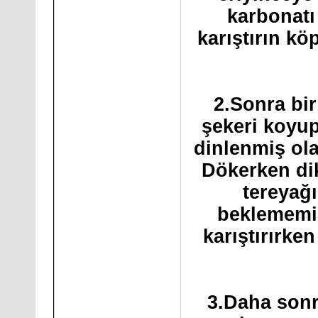
karbonatı
karıştırın k
2.Sonra bir
şekeri koyup
dinlenmiş ola
Dökerken dik
tereyağ
beklememiz
karıştırırken
3.Daha son