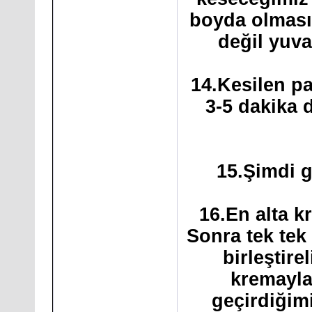
boyda olmasın
değil yuva
14.Kesilen pa
3-5 dakika 
15.Şimdi g
16.En alta k
Sonra tek tek
birleştire
kremayla
geçirdiğimi