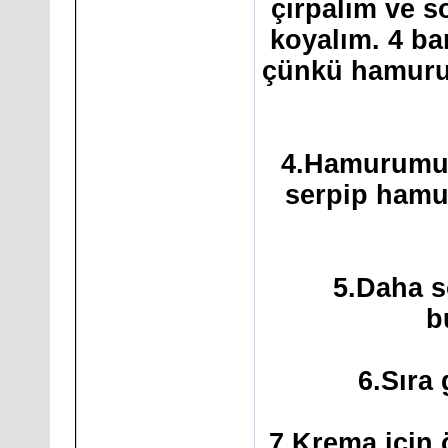
çırpalım ve 
koyalım. 4 ba
çünkü hamurum
4.Hamurumuz 
serpip hamur
5.Daha s
b
6.Sıra
7.Krema için 