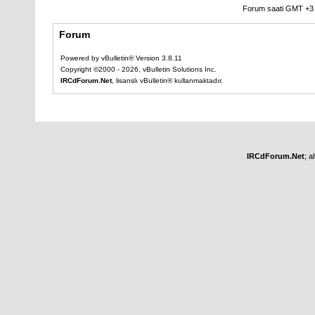
Forum saati GMT +3 o
Forum
Powered by vBulletin® Version 3.8.11
Copyright ©2000 - 2026, vBulletin Solutions Inc.
IRCdForum.Net
, lisanslı vBulletin® kullanmaktadır.
IRCdForum.Net
; a