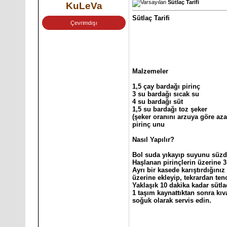
Sütlaç Tarifi
KuLeVa
Sütlaç Tarifi
Çevrimdışı
Malzemeler
1,5 çay bardağı pirinç
3 su bardağı sıcak su
4 su bardağı süt
1,5 su bardağı toz şeker
(şeker oranını arzuya göre azal
pirinç unu
Nasıl Yapılır?
Bol suda yıkayıp suyunu süzdü
Haşlanan pirinçlerin üzerine 3
Ayrı bir kasede karıştırdığını
üzerine ekleyip, tekrardan ten
Yaklaşık 10 dakika kadar sütlac
1 taşım kaynattıktan sonra kıv
soğuk olarak servis edin.