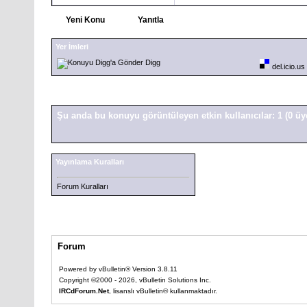
Yeni Konu
Yanıtla
Yer İmleri
Digg
del.icio.us
Şu anda bu konuyu görüntüleyen etkin kullanıcılar: 1
(0 üy
Yayınlama Kuralları
Forum Kuralları
Forum
Powered by vBulletin® Version 3.8.11
Copyright ©2000 - 2026, vBulletin Solutions Inc.
IRCdForum.Net
, lisanslı vBulletin® kullanmaktadır.