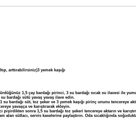
tıp, arttırabilirsiniz)3 yemek kaşığı
rdüğünüz 1,5 çay bardağı pirinci, 3 su bardağı sıcak su ilavesi ile yum
 su bardağı sütü yavaş yavaş ilave edin.
z 1 su bardağı süt, toz şeker ve 3 yemek kaşığı pirinç ununu tencereye ak
cereye yavaşça ve karıştırarak ekleyin.
ı pişirdikten sonra 1,5 su bardağı toz şekeri tencereye aktarın ve karıştı
am alan sütlacı, servis kaselerine paylaştırın. Oda sıcaklığında soğuduk