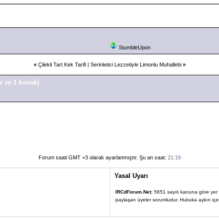
StumbleUpon
«
Çilekli Tart Kek Tarifi
|
Serinletici Lezzetiyle Limonlu Muhallebi
»
e ve 1 konuk)
Forum saati GMT +3 olarak ayarlanmıştır. Şu an saat:
21:19
Yasal Uyarı
IRCdForum.Net
; 5651 sayılı kanuna göre yer sa
paylaşan üyeler sorumludur. Hukuka aykırı içerik