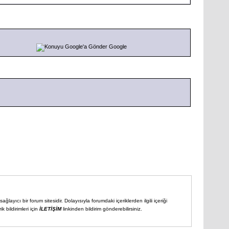
Google
ğlayıcı bir forum sitesidir. Dolayısıyla forumdaki içeriklerden ilgili içeriği
 bildirimleri için
İLETİŞİM
linkinden bildirim gönderebilirsiniz.