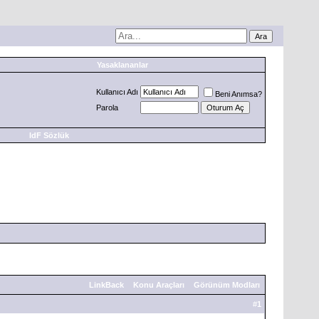
Yasaklananlar
Kullanıcı Adı
Beni Anımsa?
Parola
IdF Sözlük
LinkBack
Konu Araçları
Görünüm Modları
#
1