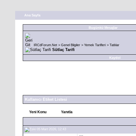
Ana Sayfa
Bugünkü Mesajlar
IRCdForum.Net
>
Genel Bilgiler
>
Yemek Tarifleri
>
Tatlılar
Sütlaç Tarifi
Kaydol
Kullanıcı Etiket Listesi
Yeni Konu
Yanıtla
05 Mart 2026, 12:43