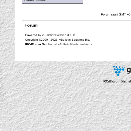
Forum saati GMT +3 o
Forum
Powered by vBulletin® Version 3.8.11
Copyright ©2000 - 2026, vBulletin Solutions Inc.
IRCdForum.Net
, lisanslı vBulletin® kullanmaktadır.
IRCdForum.Net
; a