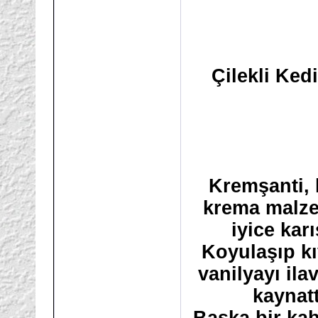
Çilekli Kedi
Kremşanti, 
krema malzem
iyice kar
Koyulaşıp k
vanilyayı ila
kaynatt