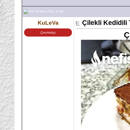
05 Mart 2026, 12:48
Çilekli Kedidil
KuLeVa
Çevrimdışı
Ç