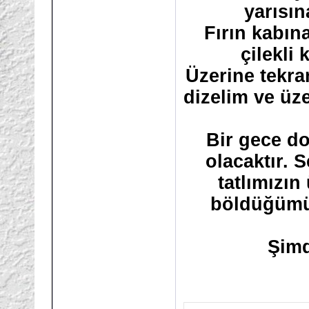
yarısın
Fırın kabına
çilekli
Üzerine tekrar
dizelim ve üz
Bir gece do
olacaktır. 
tatlımızın
böldüğümüz
Şimd