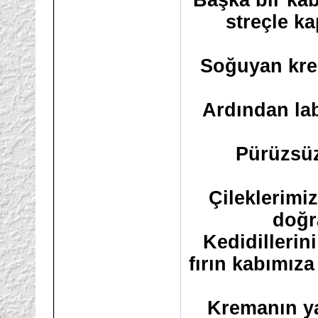
Başka bir kab
streçle k
Soğuyan krem
Ardından la
Pürüzsüz
Çileklerimi
doğr
Kedidillerin
fırın kabımıza
Kremanın ya