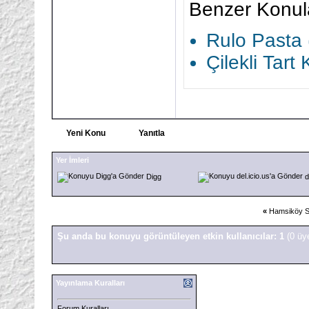
Benzer Konul
Rulo Pasta (
Çilekli Tart 
Yeni Konu
Yanıtla
Yer İmleri
Digg
d
«
Hamsiköy Sü
Şu anda bu konuyu görüntüleyen etkin kullanıcılar: 1
(0 üy
Yayınlama Kuralları
Forum Kuralları