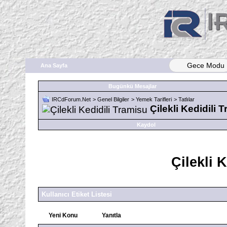
Gece Modu
Ana Sayfa
Bugünkü Mesajlar
IRCdForum.Net
>
Genel Bilgiler
>
Yemek Tarifleri
>
Tatlılar
Çilekli Kedidili 
Kaydol
Çilekli 
Kullanıcı Etiket Listesi
Yeni Konu
Yanıtla