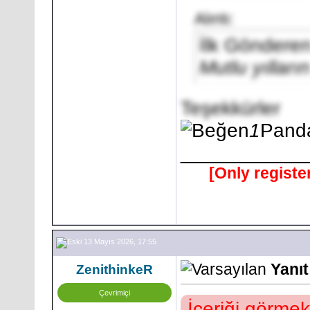
Alıntı:
İlk Göndere
Mutlu yılları
Teşekkürler
1
Pand
___________
[Only registe
13 Mayıs 2026, 17:55
Yanı
ZenithinkeR
Çevrimiçi
İçeriği görmek