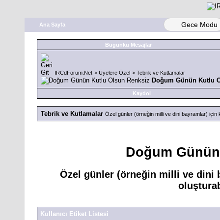
Gece Modu
Ana Sayfa
Bugünkü Mesajlar
IRCdForum.Net
>
Üyelere Özel
>
Tebrik ve Kutlamalar
Doğum Günün Kutlu O
Kaydol
Tebrik ve Kutlamalar
Özel günler (örneğin milli ve dini bayramlar) için
Doğum Günün 
Özel günler (örneğin milli ve dini
oluştura
Kullanıcı Etiket Listesi