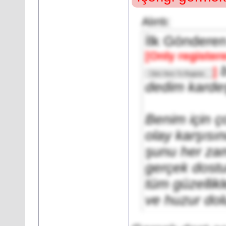
Alıntı:
İlk Göndere
[Only register
b
]
dedim karde
Benim için ç
olay karşısı
şunu her zam
gerçek dostu
tüm güzellikl
ve huzur dol