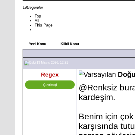
19
Beğeniler
Top
All
This Page
Yeni Konu
Kilitli Konu
13 Mayıs 2026, 12:21
Doğu
Regex
Çevrimiçi
@
Renksiz
bura
kardeşim.
Benim için çok 
karşısında tut