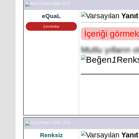
13 Mayıs 2026, 15:17
Yanı
eQuaL
Çevrimdışı
İçeriği görmek
Mutlu yılların 
1
Renks
___________
13 Mayıs 2026, 17:15
Yanı
Renksiz