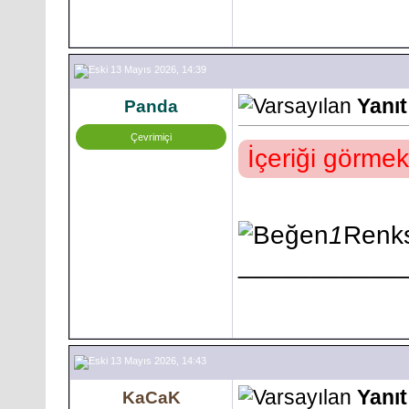
13 Mayıs 2026, 14:39
Yanı
Panda
Çevrimiçi
İçeriği görmek
1
Renks
___________
13 Mayıs 2026, 14:43
Yanı
KaCaK