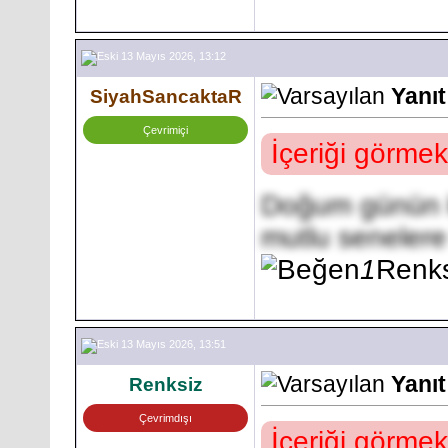
13 Mayıs 2026, 13:12
Yanı
SiyahSancaktaR
Çevrimiçi
İçeriği görmek
Doğum günün kut
mutlu seneler
1
Renks
13 Mayıs 2026, 13:51
Yanı
Renksiz
Çevrimdışı
İçeriği görmek