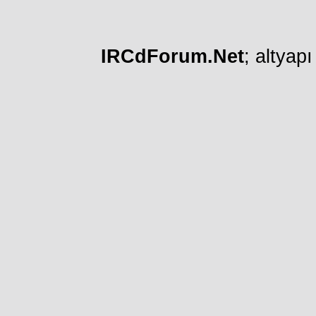
IRCdForum.Net
; altyap