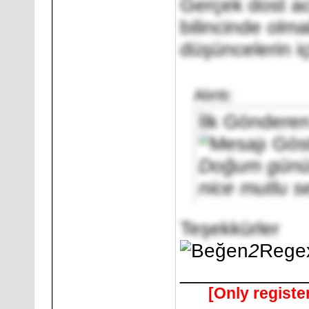
Gerçek dost ac
bilincinde olm
düşüncelerin 
Alıntı:
İlk Göndere
Doğum günün 
nice mutlu s
Teşekkürler
2
Rege
___________
[Only registe