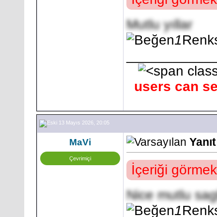
Mutlu yıllar
1
Renks
___________
users can se
13 Mayıs 2026, 20:05
Yanı
MaVi
Çevrimiçi
İçeriği görmek
Nice mutlu sagl
1
Renks