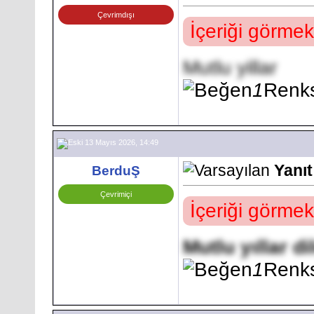
Çevrimdışı
İçeriği görmek
Mutlu yillar
1
Renks
13 Mayıs 2026, 14:49
Yanı
BerduŞ
Çevrimiçi
İçeriği görmek
Mutlu yıllar di
1
Renks