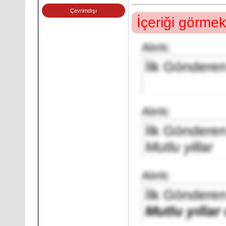
Çevrimdışı
İçeriği görmek
Alıntı:
İlk Göndere
Alıntı:
İlk Göndere
Mutlu yillar
Alıntı:
İlk Göndere
Mutlu yıllar 