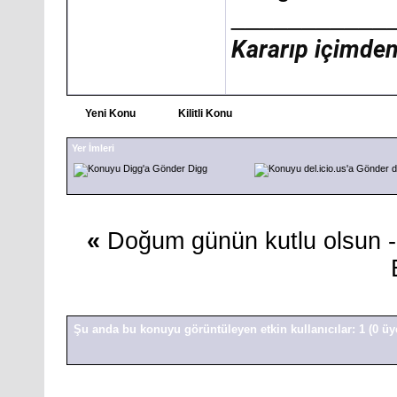
___________
Kararıp içimden 
Yeni Konu
Kilitli Konu
Yer İmleri
Digg
d
«
Doğum günün kutlu olsun 
Şu anda bu konuyu görüntüleyen etkin kullanıcılar: 1
(0 üy