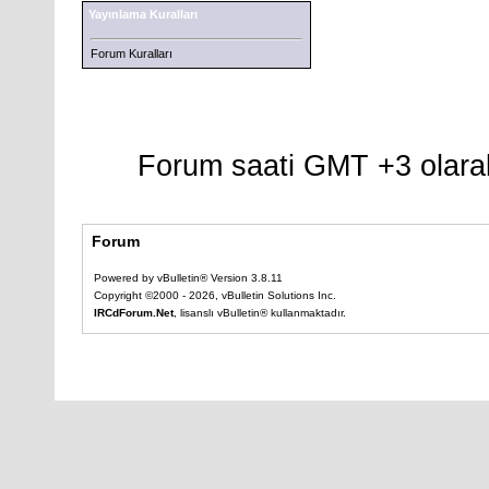
Yayınlama Kuralları
Forum Kuralları
Forum saati GMT +3 olarak
Forum
Powered by vBulletin® Version 3.8.11
Copyright ©2000 - 2026, vBulletin Solutions Inc.
IRCdForum.Net
, lisanslı vBulletin® kullanmaktadır.