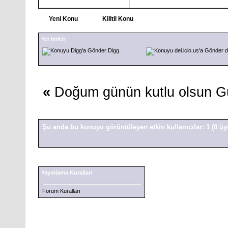
Yeni Konu
Kilitli Konu
Yer İmleri
Digg
d
«
Doğum günün kutlu olsun G
Şu anda bu konuyu görüntüleyen etkin kullanıcılar: 1
(0 üy
Yayınlama Kuralları
Forum Kuralları