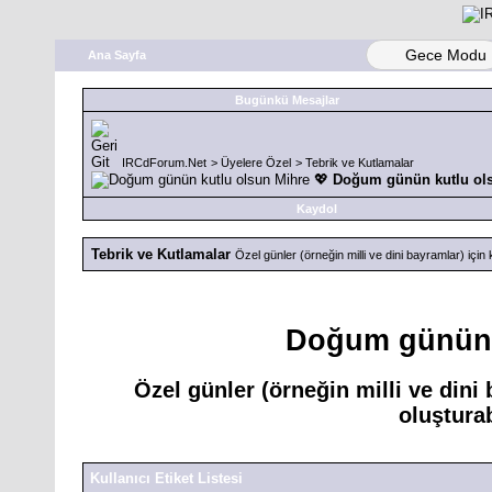
Gece Modu
Ana Sayfa
Bugünkü Mesajlar
IRCdForum.Net
>
Üyelere Özel
>
Tebrik ve Kutlamalar
Doğum günün kutlu ols
Kaydol
Tebrik ve Kutlamalar
Özel günler (örneğin milli ve dini bayramlar) için
Doğum günün k
Özel günler (örneğin milli ve dini
oluştura
Kullanıcı Etiket Listesi