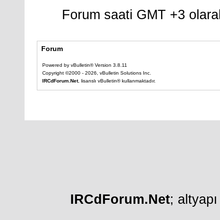
Forum saati GMT +3 olarak
Forum
Powered by vBulletin® Version 3.8.11
Copyright ©2000 - 2026, vBulletin Solutions Inc.
IRCdForum.Net
, lisanslı vBulletin® kullanmaktadır.
IRCdForum.Net
; altyap