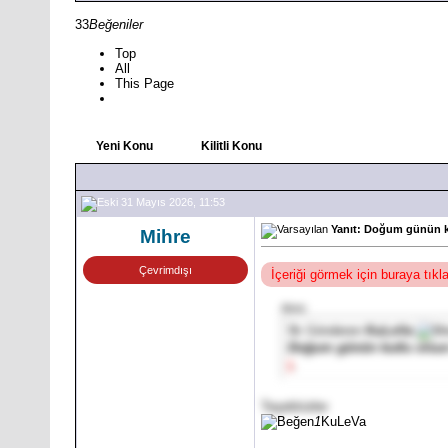
33
Beğeniler
Top
All
This Page
Yeni Konu
Kilitli Konu
31 Mayıs 2026, 11:53
Yanıt: Doğum günün k
Mihre
Çevrimdışı
İçeriği görmek için buraya tık
Alıntı:
İlk Gönderen
KuLeVa
Doğum günün kutlu olsu
.
]
Teşekkürler
1
KuLeVa