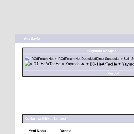
Ana Sayfa
Bugünkü Mesajlar
IRCdForum.Net
>
IRCdForum.Net Desteklediğimiz Sunucular
>
BizimS
⭐ DJ- HeArTacHe ⭐ Yayınd
Kaydol
Kullanıcı Etiket Listesi
Yeni Konu
Yanıtla