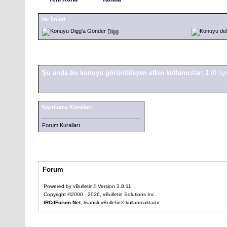
Yer İmleri
Digg
Şu anda bu konuyu görüntüleyen etkin kullanıcılar: 1
(0 üy
Yayınlama Kuralları
Forum Kuralları
Forum
Powered by vBulletin® Version 3.8.11
Copyright ©2000 - 2026, vBulletin Solutions Inc.
IRCdForum.Net
, lisanslı vBulletin® kullanmaktadır.