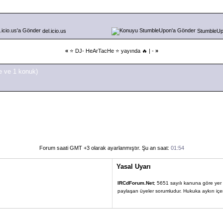
del.icio.us
StumbleU
«
⭐ DJ- HeArTacHe ⭐ yayında 🔥
| -
»
e ve 1 konuk)
Forum saati GMT +3 olarak ayarlanmıştır. Şu an saat:
01:54
Yasal Uyarı
IRCdForum.Net
; 5651 sayılı kanuna göre yer sa
paylaşan üyeler sorumludur. Hukuka aykırı içerik