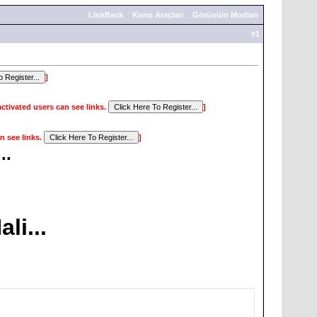
LinkBack
Konu Araçları
Görünüm Modları
#
1
]
activated users can see links.
]
n see links.
]
..
li...