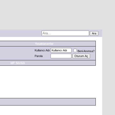
Yasaklananlar
Kullanıcı Adı
Beni Anımsa?
Parola
IdF Sözlük