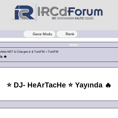
Gece Modu
Renk
Yardım
ohbet.NET & Chat.gen.tr & TurkFM
>
TurkFM
a 🔥
⭐ DJ- HeArTacHe ⭐ Yayında 🔥