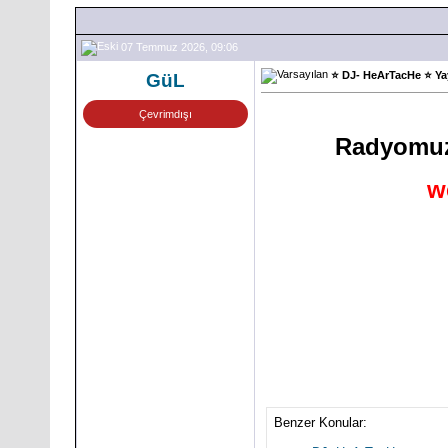
07 Temmuz 2026, 09:06
⭐ DJ- HeArTacHe ⭐ Ya
GüL
Çevrimdışı
Radyomuz
w
Benzer Konular: