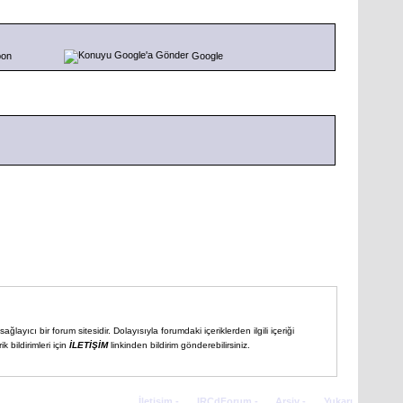
pon
Google
ğlayıcı bir forum sitesidir. Dolayısıyla forumdaki içeriklerden ilgili içeriği
 bildirimleri için
İLETİŞİM
linkinden bildirim gönderebilirsiniz.
İletişim
-
IRCdForum
-
Arşiv
-
Yukarı