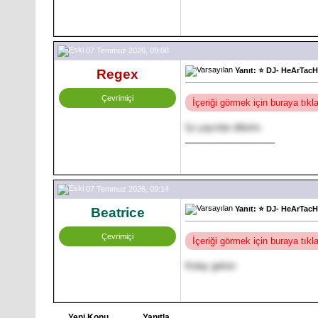
07 Temmuz 2026, 09:08
Yanıt: ⭐ DJ- HeArTacH
Regex
Çevrimiçi
İçeriği görmek için buraya tık
İyi yayınlar dilerim.
__________________
07 Temmuz 2026, 09:14
Yanıt: ⭐ DJ- HeArTacH
Beatrice
Çevrimiçi
İçeriği görmek için buraya tık
Kolay gelsin
Yeni Konu
Yanıtla