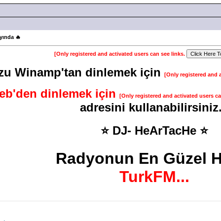
yında 🔥
[Only registered and activated users can see links.
u Winamp'tan dinlemek için
[Only registered and 
eb'den dinlemek için
[Only registered and activated users ca
adresini kullanabilirsiniz.
⭐ DJ- HeArTacHe ⭐
Radyonun En Güzel Ha
TurkFM...