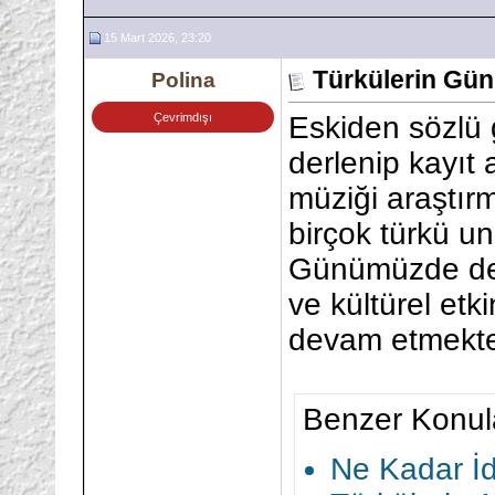
15 Mart 2026, 23:20
Türkülerin Gü
Polina
Çevrimdışı
Eskiden sözlü 
derlenip kayıt a
müziği araştır
birçok türkü un
Günümüzde de t
ve kültürel et
devam etmekte
Benzer Konul
Ne Kadar İd