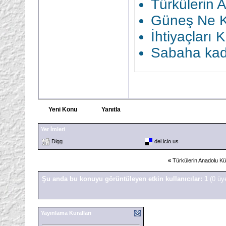
Türkülerin 
Güneş Ne K
İhtiyaçları K
Sabaha kad
Yeni Konu
Yanıtla
Yer İmleri
Digg
del.icio.us
«
Türkülerin Anadolu Kü
Şu anda bu konuyu görüntüleyen etkin kullanıcılar: 1
(0 üy
Yayınlama Kuralları