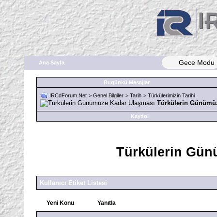
Gece Modu
Ana Sayfa
Bugünkü Mesajlar
IRCdForum.Net
>
Genel Bilgiler
>
Tarih
>
Türkülerimizin Tarihi
Türkülerin Günümü
Kaydol
Türkülerin Gün
Kullanıcı Etiket Listesi
Yeni Konu
Yanıtla