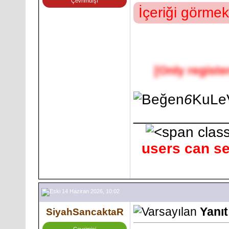
Çevrimdışı
İçeriği görmek
[Only registe
6
KuLeV
___________
users can se
14 Haziran 2026, 10:02
Yanı
SiyahSancaktaR