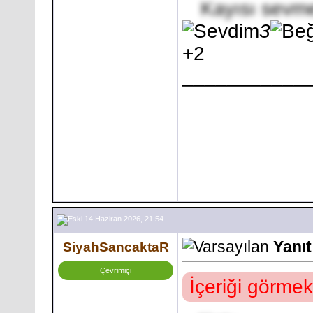
Kayısı sevme
3
+2
___________
14 Haziran 2026, 21:54
Yanı
SiyahSancaktaR
Çevrimiçi
İçeriği görmek