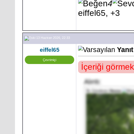
4
eiffel65, +3
13 Haziran 2026, 22:33
Yanı
eiffel65
Çevrimiçi
İçeriği görmek
Alıntı:
İlk Gönderen
Hesna