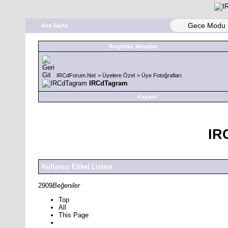
Gece Modu
Ana Sayfa
Bugünkü Mesajlar
IRCdForum.Net
>
Üyelere Özel
>
Üye Fotoğrafları
IRCdTagram
Kaydol
IR
Kullanıcı Etiket Listesi
2909
Beğeniler
Top
All
This Page