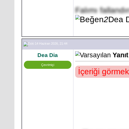
Falımı fallan
2
Dea 
14 Haziran 2026, 21:44
Yanı
Dea Dia
Çevrimiçi
İçeriği görmek