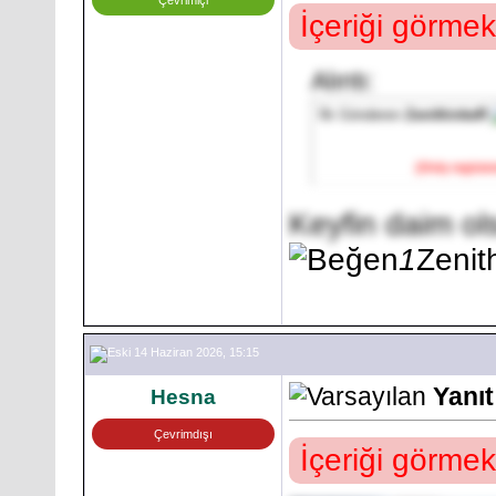
Çevrimiçi
İçeriği görmek
Alıntı:
İlk Gönderen
ZenithinkeR
[Only registe
Keyfin daim o
1
Zenit
14 Haziran 2026, 15:15
Yanı
Hesna
Çevrimdışı
İçeriği görmek