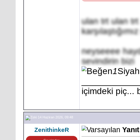
ulan trt ulan trt
karşılaştığımı
neyseeee haydi
sevindirin bizi
1
Siya
___________
içimdeki piç...
14 Haziran 2026, 09:48
Yanı
ZenithinkeR