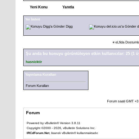
Yeni Konu
Yanıtla
Yer İmleri
Digg
d
«
eLfida Dostuml
Şu anda bu konuyu görüntüleyen etkin kullanıcılar: 25
(1 
hasnicktir
Yayınlama Kuralları
Forum Kuralları
Forum saati GMT +3 o
Forum
Powered by vBulletin® Version 3.8.11
Copyright ©2000 - 2026, vBulletin Solutions Inc.
IRCdForum.Net
, lisanslı vBulletin® kullanmaktadır.