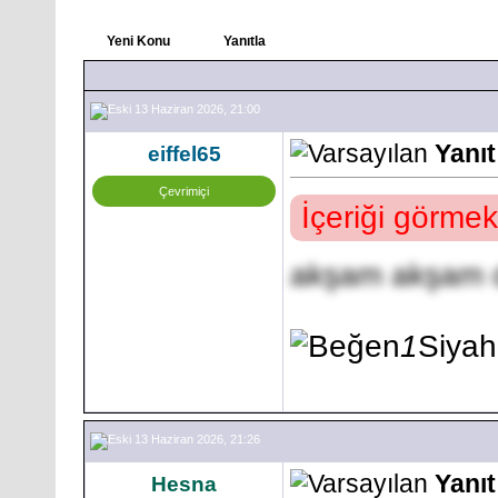
Yeni Konu
Yanıtla
13 Haziran 2026, 21:00
Yanı
eiffel65
Çevrimiçi
İçeriği görmek
akşam akşam d
1
Siya
13 Haziran 2026, 21:26
Yanı
Hesna