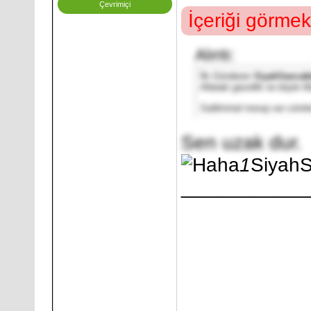
Çevrimiçi
İçeriği görmek
Alıntı:
İlk Gönderen
SiyahSancak
Allataki güzellik ne böyle
Subliminal mesaj var cüm
Sen uzak dur.
1
Siyah
___________