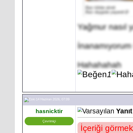
Bazı kilolar alındı
Bazı duygular yaşandı🥲
Yağmur nasıl 
İnanamıyorum
Hahahahah
1
14 Haziran 2026, 07:09
Yanı
hasnicktir
Çevrimiçi
İçeriği görmek