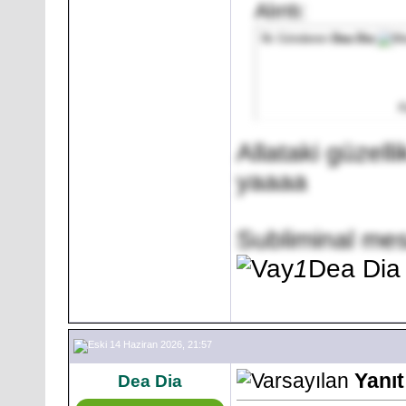
Alıntı:
İlk Gönderen
Dea Dia
K
Allataki güzel
yaaaa
Subliminal me
1
Dea Dia
14 Haziran 2026, 21:57
Yanı
Dea Dia