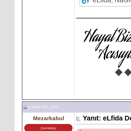
eLfida, NaG
3
___________
13 Nisan 2026, 13:59
Yanıt: eLfida 
Mezarkabul
Çevrimdışı