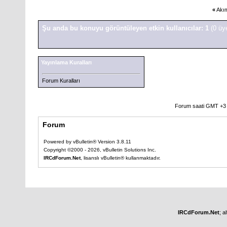
«
Akı
Şu anda bu konuyu görüntüleyen etkin kullanıcılar: 1
(0 üy
Yayınlama Kuralları
Forum Kuralları
Forum saati GMT +3 o
Forum
Powered by vBulletin® Version 3.8.11
Copyright ©2000 - 2026, vBulletin Solutions Inc.
IRCdForum.Net
, lisanslı vBulletin® kullanmaktadır.
IRCdForum.Net
; a