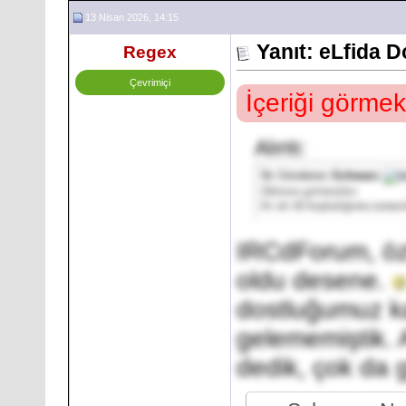
13 Nisan 2026, 14:15
Yanıt: eLfida 
Regex
Çevrimiçi
İçeriği görmek
Alıntı:
İlk Gönderen
Schwarz
Özlenen görüntüler.
İrc de ilk başladığımız zaman
IRCdForum, öz
oldu desene.
dostluğumuz ka
gelememiştik. 
dedik, çok da g