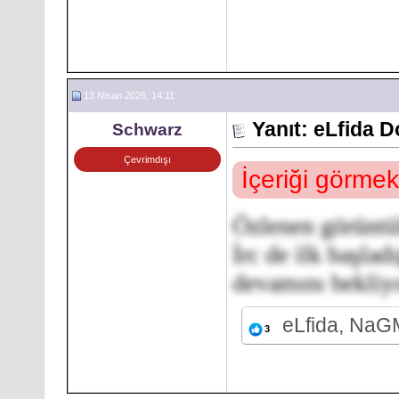
13 Nisan 2026, 14:11
Yanıt: eLfida 
Schwarz
Çevrimdışı
İçeriği görmek
Özlenen görüntül
İrc de ilk başla
devamını bekliy
eLfida, NaG
3