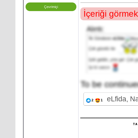
Çevrimiçi
İçeriği görmek
Alıntı:
İlk Gönderen
eLfida
Çok güzeliz be
İyiki geldin, yine gel. Çok g
İyi ki varsın
To be continue
eLfida, 
2
1
___________