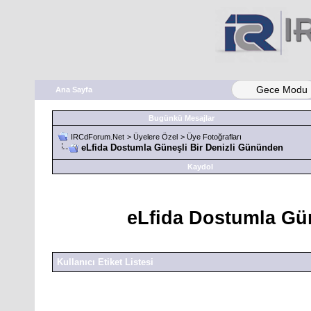
Gece Modu
Ana Sayfa
Bugünkü Mesajlar
IRCdForum.Net
>
Üyelere Özel
>
Üye Fotoğrafları
eLfida Dostumla Güneşli Bir Denizli Gününden
Kaydol
eLfida Dostumla Gü
Kullanıcı Etiket Listesi