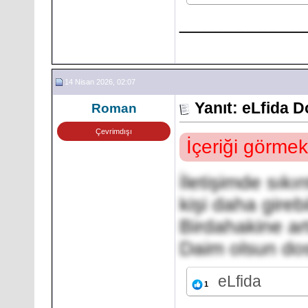
___________
14 Nisan 2026, 02:07
Yanıt: eLfida 
Roman
Çevrimdışı
İçeriği görmek
İletişimde sıkı
kişi daha girebi
Birdahakine art
Daim olsun do
eLfida
1