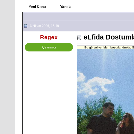
Yeni Konu
Yanıtla
13 Nisan 2026, 13:49
eLfida Dostuml
Regex
Çevrimiçi
Bu görsel yeniden boyutlandırıldı. G