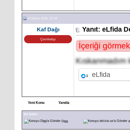
14 Nisan 2026, 02:09
Yanıt: eLfida 
Kaf Dağı
Çevrimdışı
İçeriği görmek
Kıskanmadım k
eLfida
1
Yeni Konu
Yanıtla
Yer İmleri
Digg
d