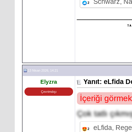
Schwarz, N
2
___________
13 Nisan 2026, 14:21
Yanıt: eLfida 
Elyzra
Çevrimdışı
İçeriği görmek
Çok tatlı çıkmı
eLfida, Reg
2