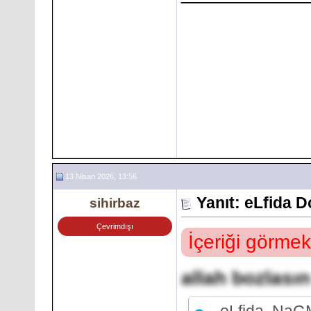
13 Nisan 2026, 13:56
Yanıt: eLfida 
sihirbaz
Çevrimdışı
İçeriği görmek
allah bozlasın