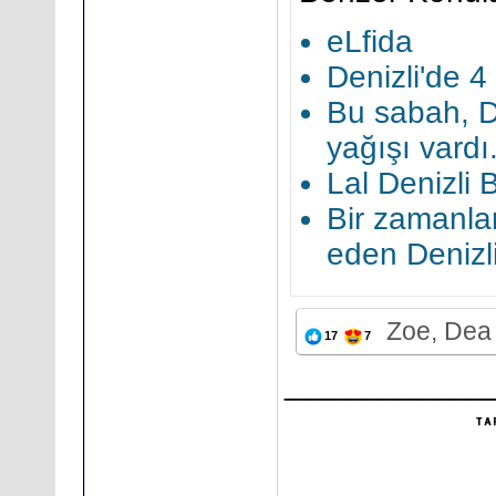
eLfida
Denizli'de 
Bu sabah, De
yağışı vardı
Lal Denizli B
Bir zamanla
eden Denizl
Zoe, Dea 
17
7
___________