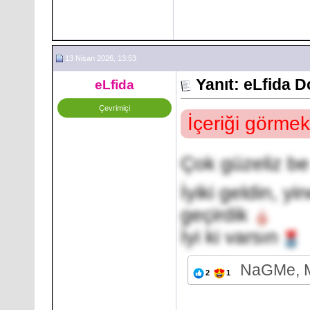
13 Nisan 2026, 13:53
Yanıt: eLfida 
eLfida
Çevrimiçi
İçeriği görmek
Çok güzeliz b
İyiki geldin, yi
geçirdik
İyi ki varsın
NaGMe, M
2
1
___________