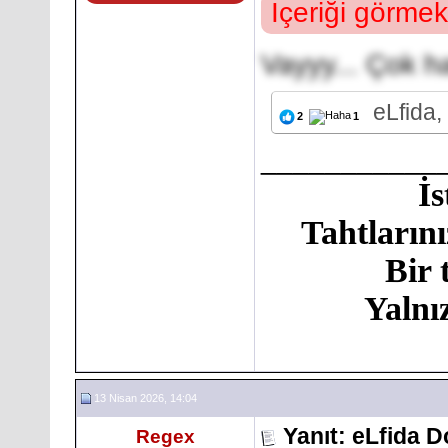
İçeriği görmek
Vayyy... Çok ha
eLfida
2
1
___________
İ
Tahtlarını
Bir 
Yalnı
13 Nisan 2026, 14:04
Yanıt: eLfida 
Regex