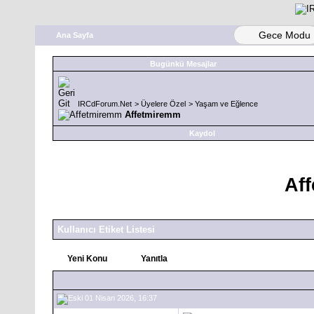
Gece Modu
Ana Sayfa
Bugünkü Mesajlar
IRCdForum.Net
>
Üyelere Özel
>
Yaşam ve Eğlence
Affetmiremm
Kaydol
Af
Kullanıcı Etiket Listesi
Yeni Konu
Yanıtla
01 Nisan 2026, 16:37