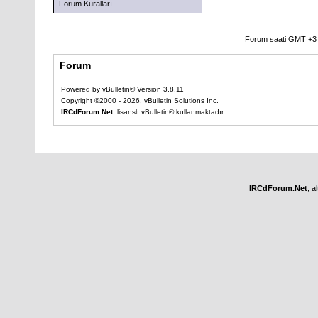
Forum Kuralları
Forum saati GMT +3 o
Forum
Powered by vBulletin® Version 3.8.11
Copyright ©2000 - 2026, vBulletin Solutions Inc.
IRCdForum.Net
, lisanslı vBulletin® kullanmaktadır.
IRCdForum.Net
; a