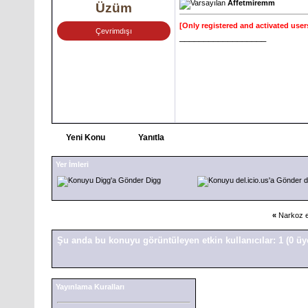
Affetmiremm
Üzüm
[Only registered and activated user
Çevrimdışı
__________________
Yeni Konu
Yanıtla
Yer İmleri
Digg
d
«
Narkoz e
Şu anda bu konuyu görüntüleyen etkin kullanıcılar: 1
(0 üy
Yayınlama Kuralları