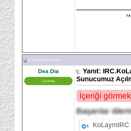
___________
05 Temmuz 2026, 14:43
Yanıt: IRC.Ko
Dea Dia
Sunucumuz Açılm
Çevrimiçi
İçeriği görmek
Başarılar dileri
KoLaymIRC
1