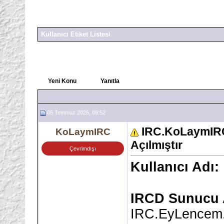
Kullanıcı Etiket Listesi
Yeni Konu
Yanıtla
05 Temmuz 2026, 09:52
IRC.KoLaymIR
KoLaymIRC
Açılmıştır
Çevrimdışı
Kullanıcı Adı:
IRCD Sunucu 
IRC.EyLencem.