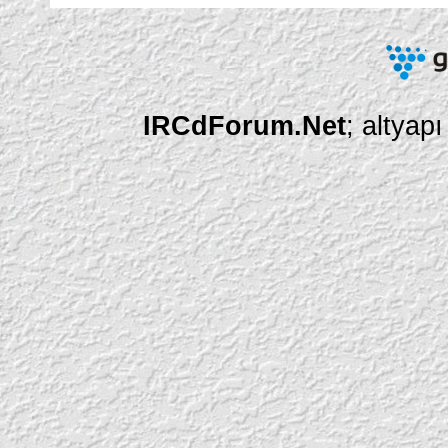
IRCdForum.Net
; altyap