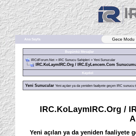
Gece Modu
Ana Sayfa
Bugünkü Mesajlar
IRCdForum.Net
>
IRC Sunucu Sahipleri
>
Yeni Sunucular
IRC.KoLaymIRC.Org / IRC.EyLencem.Com Sunucumuz
Kaydol
Yeni Sunucular
Yeni açılan ya da yeniden faaliyete geçen IRC sunucu t
IRC.KoLaymIRC.Org / 
A
Yeni açılan ya da yeniden faaliyete 