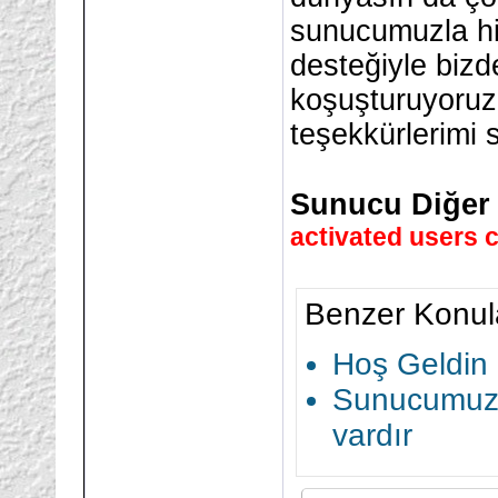
sunucumuzla hi
desteğiyle biz
koşuşturuyoruz
teşekkürlerimi 
Sunucu Diğer İ
activated users c
Benzer Konul
Hoş Geldi
Sunucumuz 
vardır