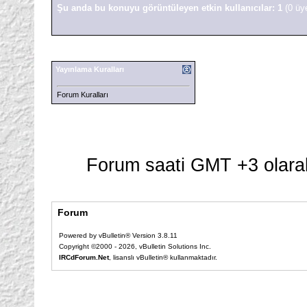
Şu anda bu konuyu görüntüleyen etkin kullanıcılar: 1
(0 üy
Yayınlama Kuralları
Forum Kuralları
Forum saati GMT +3 olarak
Forum
Powered by vBulletin® Version 3.8.11
Copyright ©2000 - 2026, vBulletin Solutions Inc.
IRCdForum.Net
, lisanslı vBulletin® kullanmaktadır.