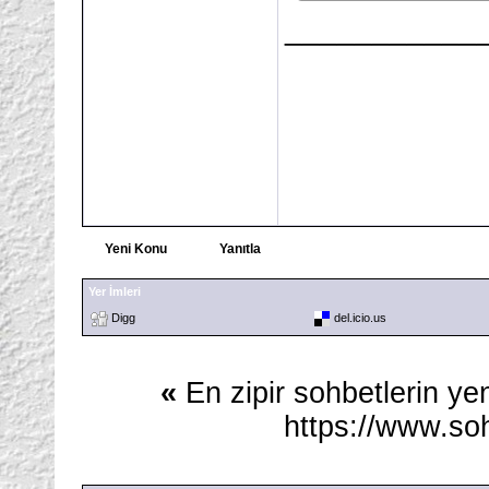
___________
Yeni Konu
Yanıtla
Yer İmleri
Digg
del.icio.us
«
En zipir sohbetlerin ye
https://www.soh