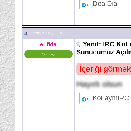
Dea Dia
1
05 Temmuz 2026, 10:10
Yanıt: IRC.Ko
eLfida
Sunucumuz Açılm
Çevrimiçi
İçeriği görmek
Hayırlı olsun
KoLaymIRC
1
___________