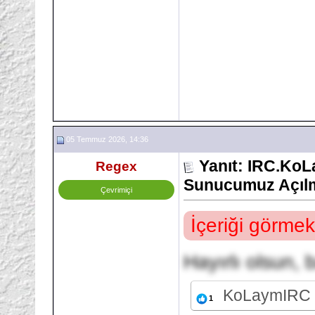
05 Temmuz 2026, 14:36
Yanıt: IRC.Ko
Regex
Sunucumuz Açılm
Çevrimiçi
İçeriği görmek
Hayırlı olsun, b
KoLaymIRC
1