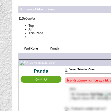
Kullanıcı Etiket Listesi
11
Beğeniler
Top
All
This Page
Yeni Konu
Yanıtla
20 Nisan 2026, 00:14
Yanıt: Tekmirc.Com
Panda
Çevrimiçi
İçeriği görmek için buraya tık
Alıntı:
İlk Gönderen
Kaf Dağı
Hayırlı olsun IRC ölmediği 
Siz, Furkan'ın ordaki kaf mı?