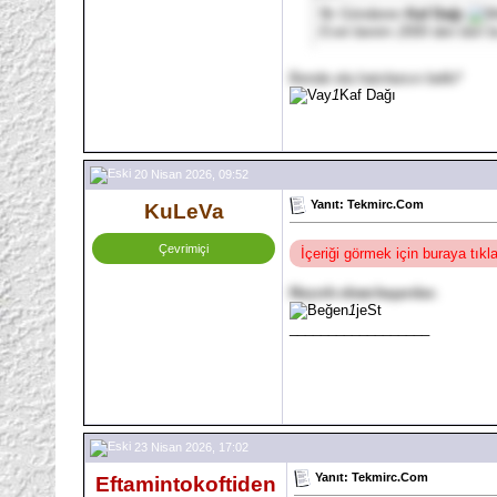
İlk Gönderen
Kaf Dağı
Evet benim 2000 den beri b
Bende ela hatırlarsın belki*
1
Kaf Dağı
20 Nisan 2026, 09:52
Yanıt: Tekmirc.Com
KuLeVa
Çevrimiçi
İçeriği görmek için buraya tık
Hayırlı olsun başarılar.
1
jeSt
__________________
23 Nisan 2026, 17:02
Yanıt: Tekmirc.Com
Eftamintokoftiden