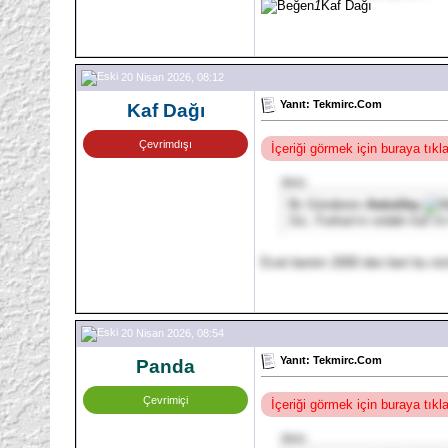
1
Kaf Dağı
20 Nisan 2026, 08:12
Yanıt: Tekmirc.Com
Kaf Dağı
Çevrimdışı
İçeriği görmek için buraya tık
Alıntı:
İlk Gönderen
AstraVey
Siz, Furkan'ın ordaki kaf m
Evet benim 2000 den beri bu ni
20 Nisan 2026, 08:54
Yanıt: Tekmirc.Com
Panda
Çevrimiçi
İçeriği görmek için buraya tık
Alıntı: