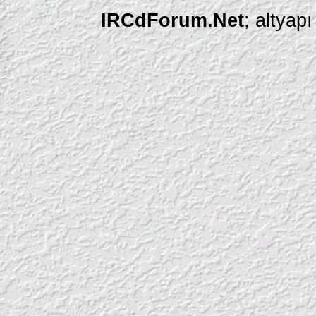
IRCdForum.Net
; altyap