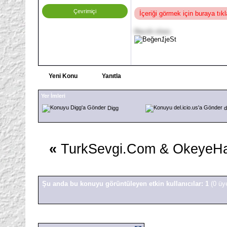
Çevrimiçi
İçeriği görmek için buraya tı
Hayırlı olsun.
1
jeSt
Yeni Konu
Yanıtla
Yer İmleri
Digg
d
«
TurkSevgi.Com & OkeyeH
Şu anda bu konuyu görüntüleyen etkin kullanıcılar: 1
(0 üy