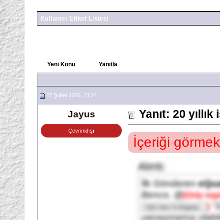
Kullanıcı Etiket Listesi
Yeni Konu
Yanıtla
27 Şubat 2026, 13:24
Yanıt: 20 yıllık
Jayus
Çevrimdışı
İçeriği görmek
Alıntı:
İlk Gönderen
eQu
Bence, @
[Only regi
"2
]
yanaşmamış olabilir