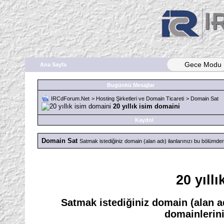
Gece Modu
Ana Sayfa
Bugünkü Mesajlar
IRCdForum.Net
>
Hosting Şirketleri ve Domain Ticareti
>
Domain Sat
20 yıllık isim domaini
Kaydol
Domain Sat
Satmak istediğiniz domain (alan adı) ilanlarınızı bu bölümden o
20 yıll
Satmak istediğiniz domain (alan ad
domainleriniz