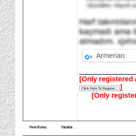
düzelttim. Hayırlı sa
Harf takıntıla
kaçmadı ama be
atmadım. xjxh
Armerian
1
___________
[Only registered 
]
[Only registe
Yeni Konu
Yanıtla