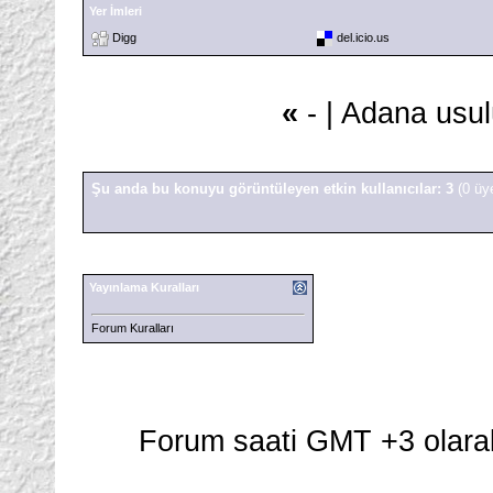
Yer İmleri
Digg
del.icio.us
«
- |
Adana usulü 
Şu anda bu konuyu görüntüleyen etkin kullanıcılar: 3
(0 üy
Yayınlama Kuralları
Forum Kuralları
Forum saati GMT +3 olarak