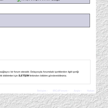
ğlayıcı bir forum sitesidir. Dolayısıyla forumdaki içeriklerden ilgili içeriği
 bildirimleri için
İLETİŞİM
linkinden bildirim gönderebilirsiniz.
İletişim
-
IRCdForum
-
Arşiv
-
Yukarı