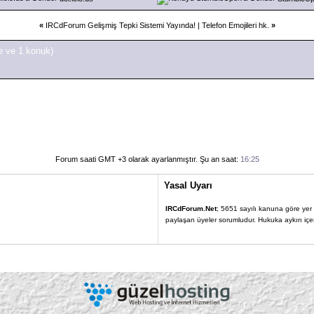
«
IRCdForum Gelişmiş Tepki Sistemi Yayında!
|
Telefon Emojileri hk.
»
e ve 1 konuk)
Forum saati GMT +3 olarak ayarlanmıştır. Şu an saat:
16:25
Yasal Uyarı
IRCdForum.Net
; 5651 sayılı kanuna göre yer sa
paylaşan üyeler sorumludur. Hukuka aykırı içerik