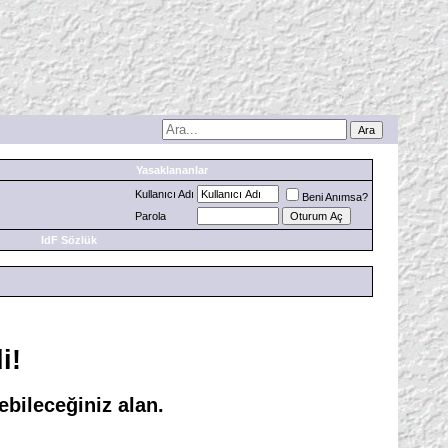
Yasaklananlar
Kullanıcı Adı
Beni Anımsa?
Parola
IdF Sözlük
i!
bileceğiniz alan.