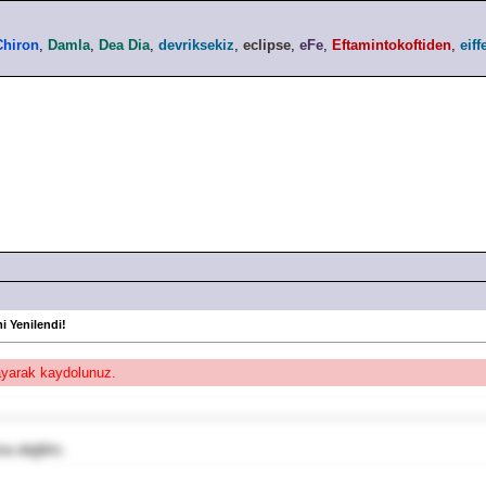
Chiron
,
Damla
,
Dea Dia
,
devriksekiz
,
eclipse
,
eFe
,
Eftamintokoftiden
,
eiff
i Yenilendi!
layarak kaydolunuz.
na değilim.