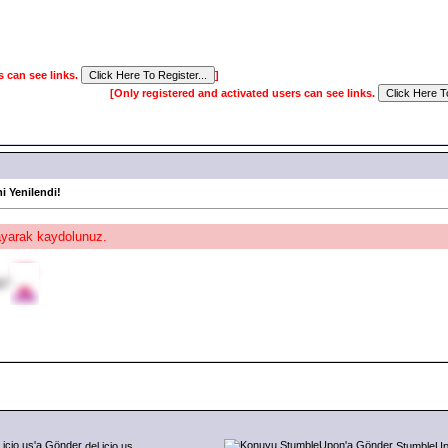
s can see links.
]
[Only registered and activated users can see links.
i Yenilendi!
layarak kaydolunuz.
k*
del.icio.us
StumbleU