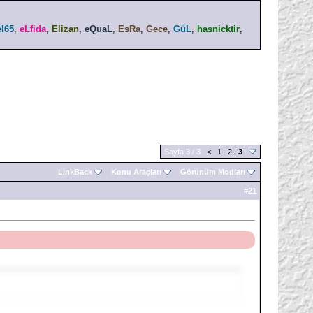
el65
,
eLfida
,
Elizan
,
eQuaL
,
EsRa
,
Gece
,
GüL
,
hasnicktir
,
Sayfa 3 / 3
<
1
2
3
LinkBack
Konu Araçları
Görünüm Modları
#
21