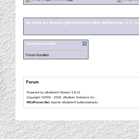
Şu anda bu konuyu görüntüleyen etkin kullanıcılar: 1
(0 üy
Yayınlama Kuralları
Forum Kuralları
Forum
Powered by vBulletin® Version 3.8.11
Copyright ©2000 - 2026, vBulletin Solutions Inc.
IRCdForum.Net
, lisanslı vBulletin® kullanmaktadır.