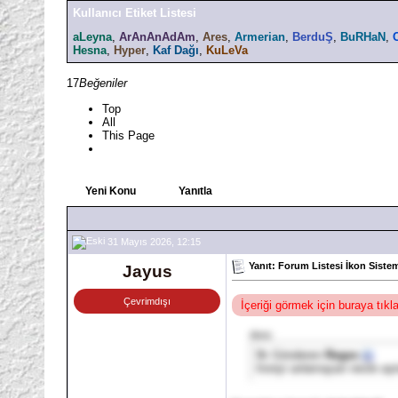
Kullanıcı Etiket Listesi
aLeyna
,
ArAnAnAdAm
,
Ares
,
Armerian
,
BerduŞ
,
BuRHaN
,
Hesna
,
Hyper
,
Kaf Dağı
,
KuLeVa
17
Beğeniler
Top
All
This Page
Yeni Konu
Yanıtla
31 Mayıs 2026, 12:15
Yanıt: Forum Listesi İkon Sistem
Jayus
Çevrimdışı
İçeriği görmek için buraya tık
Alıntı:
İlk Gönderen
Regex
İroniyi anlamayan nesle aşi