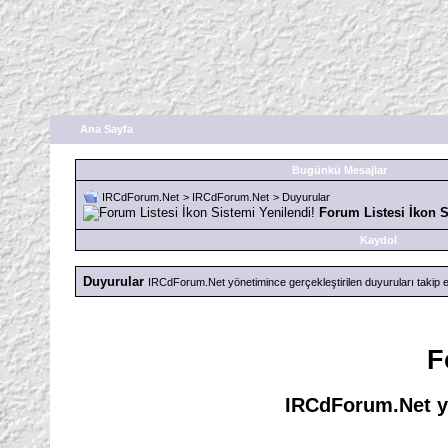
Ana Sayfa
Bugünkü Mesajlar
IRCdForum.Net
>
IRCdForum.Net
>
Duyurular
Forum Listesi İkon S
Kaydol
Duyurular
IRCdForum.Net yönetimince gerçekleştirilen duyuruları takip e
F
IRCdForum.Net yö