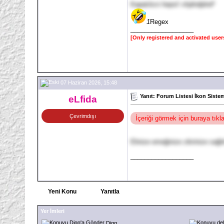
Kapatılsın hepsi! xhjdndjdnd*
1
Regex
__________________
[Only registered and activated user
07 Haziran 2026, 15:48
Yanıt: Forum Listesi İkon Sistem
eLfida
Çevrimdışı
İçeriği görmek için buraya tık
Elinize emeğinize zikrinize sağlı
__________________
Yeni Konu
Yanıtla
Yer İmleri
Digg