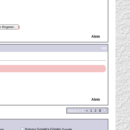
]
Alıntı
#
22
Alıntı
Sayfa 3 / 3
<
1
2
3
pon
Google