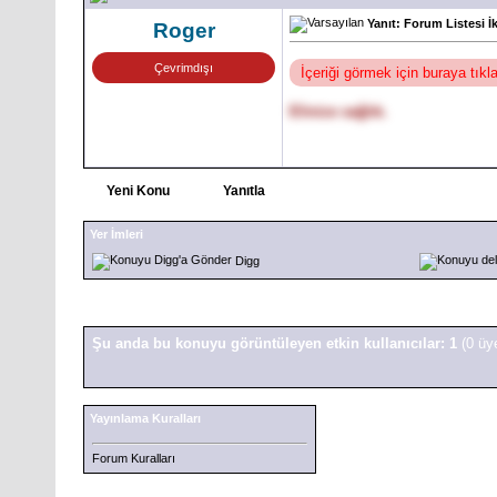
Yanıt: Forum Listesi İ
Roger
Çevrimdışı
İçeriği görmek için buraya tık
Elinize sağlık.
Yeni Konu
Yanıtla
Yer İmleri
Digg
Şu anda bu konuyu görüntüleyen etkin kullanıcılar: 1
(0 üy
Yayınlama Kuralları
Forum Kuralları