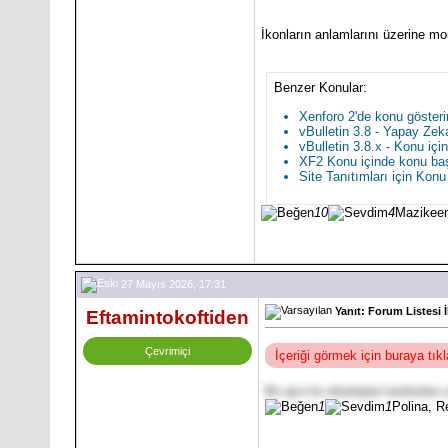
İkonların anlamlarını üzerine mo
Benzer Konular:
Xenforo 2'de konu göster
vBulletin 3.8 - Yapay Ze
vBulletin 3.8.x - Konu i
XF2 Konu içinde konu başl
Site Tanıtımları için K
10
4
Mazikeen
27 Mayıs 2026, 17:31
Yanıt: Forum Listesi 
Eftamintokoftiden
Çevrimiçi
İçeriği görmek için buraya tı
Bu spor bu arkadaşlar tarafından y
1
1
Polina, 