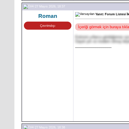
27 Mayıs 2026, 18:37
Yanıt: Forum Listesi İ
Roman
Çevrimdışı
İçeriği görmek için buraya tık
Eskisini yıllarca gördüğümüz içi
Gayet şık ve modern olmuş böy
__________________
27 Mayıs 2026, 18:38