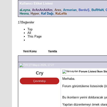
Kullanıcı Etiket Listesi
aLeyna
,
ArAnAnAdAm
,
Ares
,
Armerian
,
BerduŞ
,
BuRHaN
,
Hesna
,
Hyper
,
Kaf Dağı
,
KuLeVa
17
Beğeniler
Top
All
This Page
Yeni Konu
Yanıtla
27 Mayıs 2026, 17:27
Forum Listesi İkon Sis
Cry
Merhaba.
Çevrimdışı
Forum görüntüleme listesinde (ö
Bu ikonların yerini dolduracak 
Yapılan düzenlemeyi örnek olarak