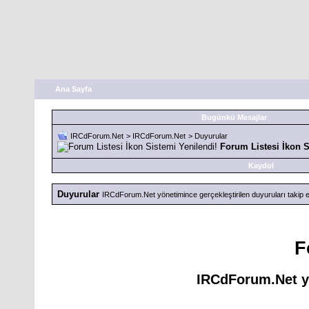
Ana Sayfa
Bugünkü Mesajlar
IRCdForum.Net
>
IRCdForum.Net
>
Duyurular
Forum Listesi İkon S
Kaydol
Duyurular
IRCdForum.Net yönetimince gerçekleştirilen duyuruları takip e
F
IRCdForum.Net yö