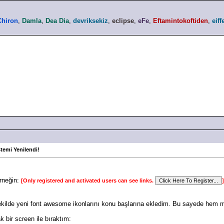
Chiron
,
Damla
,
Dea Dia
,
devriksekiz
,
eclipse
,
eFe
,
Eftamintokoftiden
,
eiff
temi Yenilendi!
rneğin:
[Only registered and activated users can see links.
]
şekilde yeni font awesome ikonlarını konu başlarına ekledim. Bu sayede hem m
 bir screen ile bıraktım: