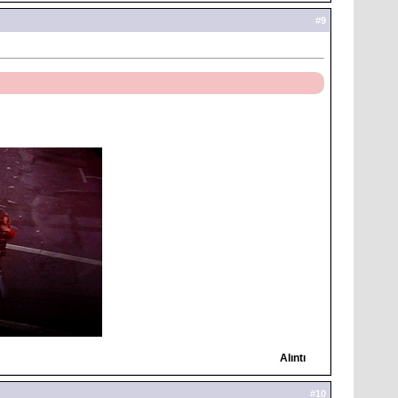
#
9
Alıntı
#
10