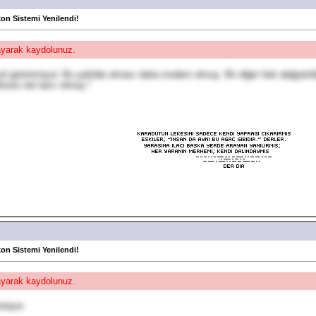
kon Sistemi Yenilendi!
layarak kaydolunuz.
üzel görünmüyor. Bu şekilde olması daha modern olmuş. Bir diğer fark değiştiril
forum.net tarzı olmuş.
*
kon Sistemi Yenilendi!
layarak kaydolunuz.
ünüyor.