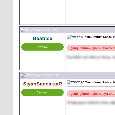
__________________
27 Mayıs 2026, 17:53
Yanıt: Forum Listesi İ
Beatrice
Çevrimiçi
İçeriği görmek için buraya tık
Kesinlikle çok daha iyi olmuş, e
27 Mayıs 2026, 17:54
Yanıt: Forum Listesi İ
SiyahSancaktaR
Çevrimiçi
İçeriği görmek için buraya tık
Emeği geçen herkesin eline sağ