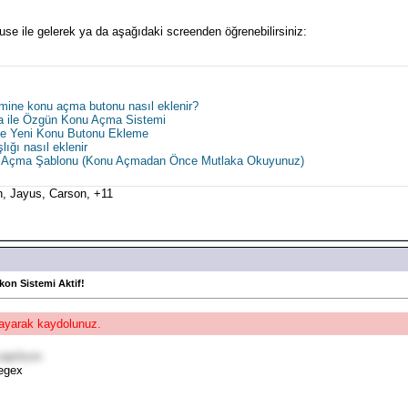
use ile gelerek ya da aşağıdaki screenden öğrenebilirsiniz:
imine konu açma butonu nasıl eklenir?
ka ile Özgün Konu Açma Sistemi
çine Yeni Konu Butonu Ekleme
ığı nasıl eklenir
onu Açma Şablonu (Konu Açmadan Önce Mutlaka Okuyunuz)
, Jayus, Carson, +11
İkon Sistemi Aktif!
klayarak kaydolunuz.
apılıyor.
Regex