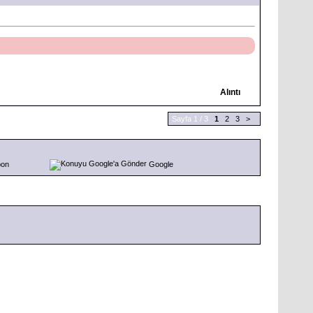
Alıntı
Sayfa 1 / 3
1
2
3
>
pon
Google