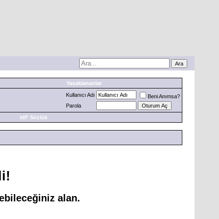
Yasaklananlar
Kullanıcı Adı
Beni Anımsa?
Parola
IdF Sözlük
i!
bileceğiniz alan.