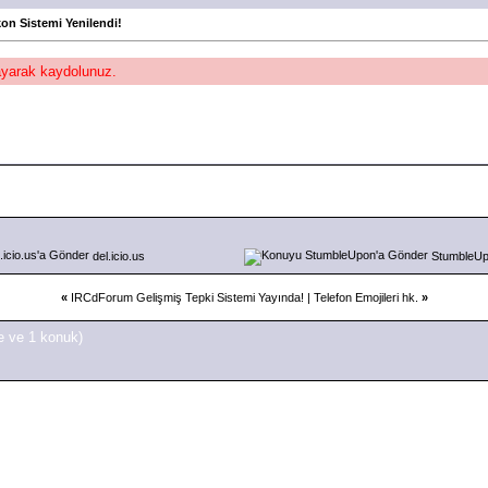
kon Sistemi Yenilendi!
layarak kaydolunuz.
del.icio.us
StumbleU
«
IRCdForum Gelişmiş Tepki Sistemi Yayında!
|
Telefon Emojileri hk.
»
e ve 1 konuk)