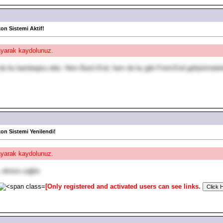
kon Sistemi Aktif!
layarak kaydolunuz.
 de bu bambaşka oldu. Hem Back-End, hem de bu gibi Front-End geliştirmelerle
kon Sistemi Yenilendi!
layarak kaydolunuz.
linize sağlık.
[Only registered and activated users can see links.