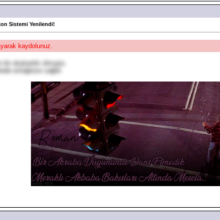
kon Sistemi Yenilendi!
layarak kaydolunuz.
n bir alışkanlık olmuştu
lede emeğinize sağlık