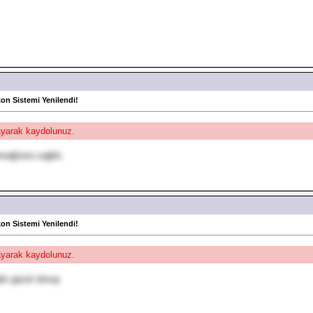
kon Sistemi Yenilendi!
layarak kaydolunuz.
meğinize sağlık.
kon Sistemi Yenilendi!
layarak kaydolunuz.
lık güzel olmuş