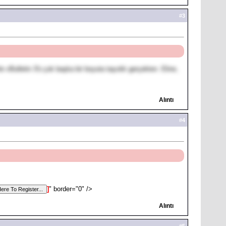
#
3
 vBulletin 3'ü çok başka bir boyuta taşıdık gerçekten. Eline,
Alıntı
#
4
]
" border="0" />
Alıntı
#
5