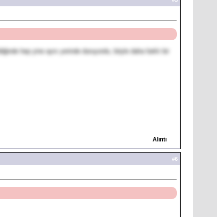
diğinde hep yine aynı yerinde duruyordu, böyle daha farklı bir
Alıntı
#
6