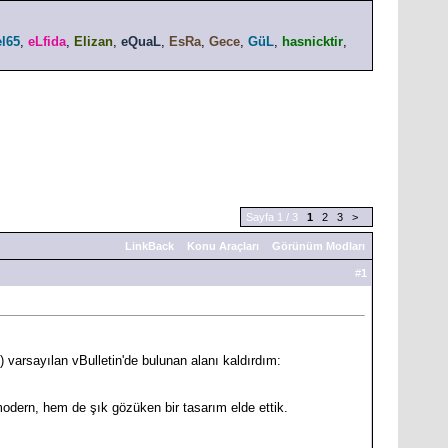
el65
,
eLfida
,
Elizan
,
eQuaL
,
EsRa
,
Gece
,
GüL
,
hasnicktir
,
Sayfa 1 / 3
1
2
3
>
LinkBack
Konu Araçları
Görünüm Modları
#
1
) varsayılan vBulletin'de bulunan alanı kaldırdım:
odern, hem de şık gözüken bir tasarım elde ettik.