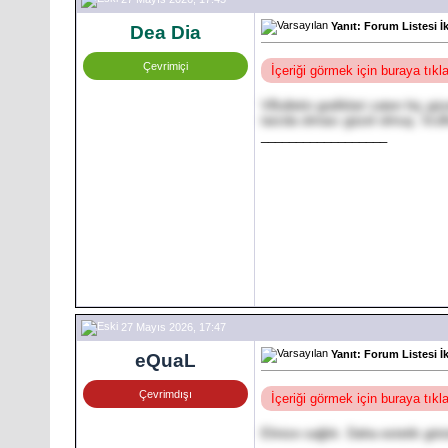
Yanıt: Forum Listesi İ
Dea Dia
Çevrimiçi
İçeriği görmek için buraya tık
VBulletin grafikleri zaten hiç g
tarzda olması güzel olmuş. İrcd
__________________
27 Mayıs 2026, 17:47
Yanıt: Forum Listesi İ
eQuaL
Çevrimdışı
İçeriği görmek için buraya tık
Elinize sağlık. Daha estetik gör