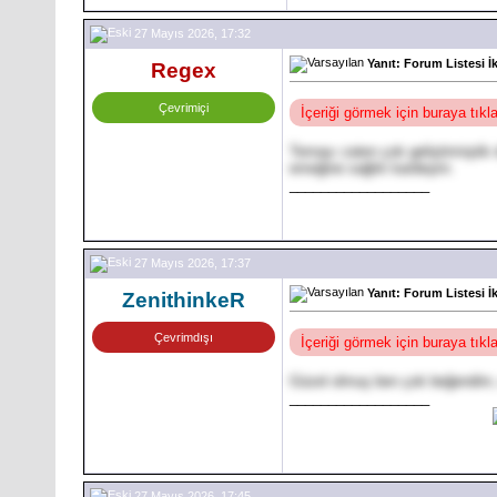
27 Mayıs 2026, 17:32
Yanıt: Forum Listesi İ
Regex
Çevrimiçi
İçeriği görmek için buraya tık
Temayı zaten çok geliştirmiştik
emeğine sağlık kardeşim.
__________________
27 Mayıs 2026, 17:37
Yanıt: Forum Listesi İ
ZenithinkeR
Çevrimdışı
İçeriği görmek için buraya tık
Güzel olmuş ben çok beğendim, e
__________________
27 Mayıs 2026, 17:45