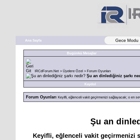
Gece Modu
Ana Sayfa
Bugünkü Mesajlar
IRCdForum.Net
>
Üyelere Özel
>
Forum Oyunları
Şu an dinlediğiniz şarkı ne
Kaydol
Forum Oyunları
Keyifli, eğlenceli vakit geçirmenizi sağlayacak; o en sev
Şu an dinled
Keyifli, eğlenceli vakit geçirmenizi