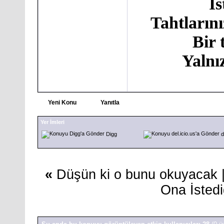
İ
Tahtlarını
Bir 
Yalnı
Yeni Konu
Yanıtla
Yer İmleri
Digg
d
«
Düşün ki o bunu okuyacak
Ona İsted