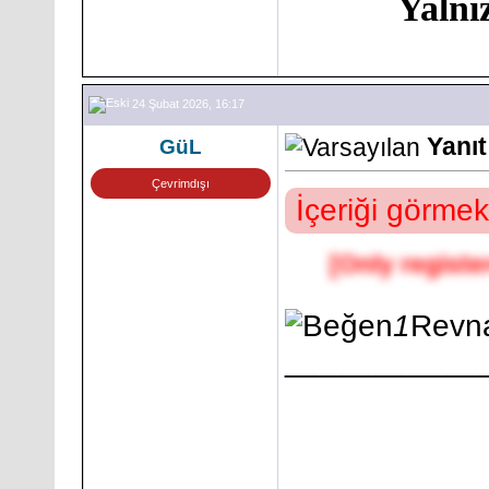
Yalnı
24 Şubat 2026, 16:17
Yanıt
GüL
Çevrimdışı
İçeriği görmek
[Only registe
1
Revn
___________