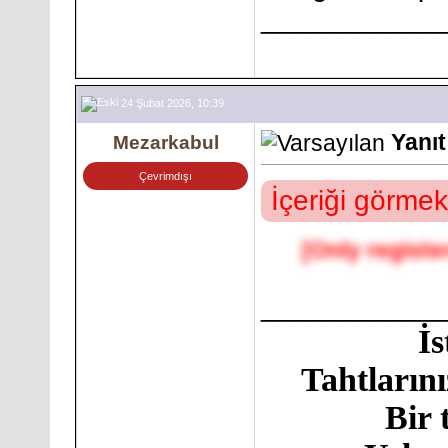
___________
24 Şubat 2026, 10:39
Yanıt
Mezarkabul
Çevrimdışı
İçeriği görmek
[Only registe
___________
İ
Tahtlarını
Bir 