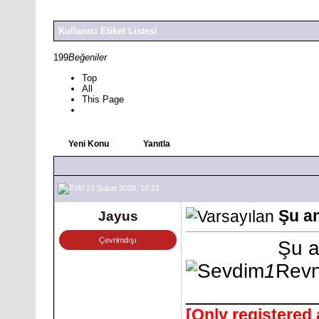
Kullanıcı Etiket Listesi
199
Beğeniler
Top
All
This Page
Yeni Konu
Yanıtla
23 Şubat 2026, 18:21
Şu an
Jayus
Çevrimdışı
Şu a
1
Rev
___________
[Only registered 