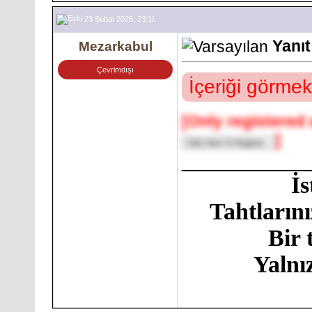
23 Şubat 2026, 23:11
Yanıt
Mezarkabul
Çevrimdışı
İçeriği görmek
[Only registered 
]
___________
İ
Tahtlarını
Bir 
Yalnı