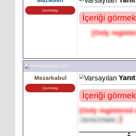
Mazikeen
Çevrimdışı
İçeriği görmek
[Only registe
24 Şubat 2026, 19:53
Yanıt
Mezarkabul
Çevrimdışı
İçeriği görmek
[Only registered 
]
___________