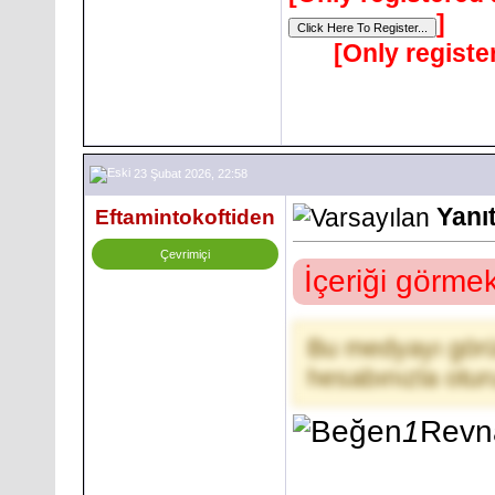
]
[Only registe
23 Şubat 2026, 22:58
Yanıt
Eftamintokoftiden
Çevrimiçi
İçeriği görme
Bu medyayı görü
hesabınızla otu
1
Revn