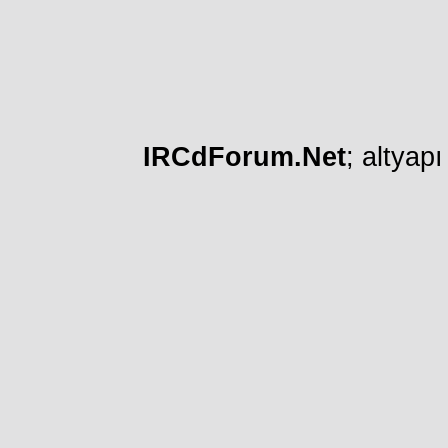
IRCdForum.Net
; altyap