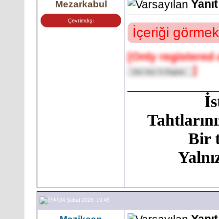
Yanıt
Mezarkabul
Çevrimdışı
İçeriği görmek
[Only registered 
]
___________
İ
Tahtlarını
Bir 
Yalnı
24 Şubat 2026, 19:45
Yanıt