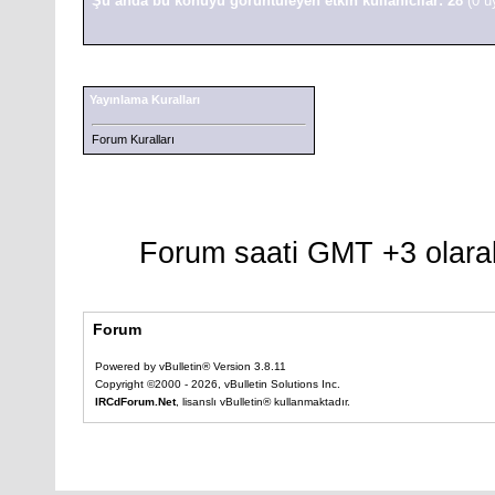
Şu anda bu konuyu görüntüleyen etkin kullanıcılar: 28
(0 ü
Yayınlama Kuralları
Forum Kuralları
Forum saati GMT +3 olarak
Forum
Powered by vBulletin® Version 3.8.11
Copyright ©2000 - 2026, vBulletin Solutions Inc.
IRCdForum.Net
, lisanslı vBulletin® kullanmaktadır.