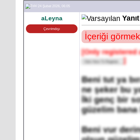
24 Şubat 2026, 06:05
Yanıt
aLeyna
Çevrimdışı
İçeriği görmek
[Only registered 
]
Beni tut ya bı
ne şeker bu y
İki genç bir s
güzelim bana 
Beni vur deri
olsun güzelim 