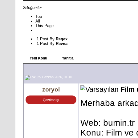
2
Beğeniler
Top
All
This Page
1
Post By
Regex
1
Post By
Revna
Yeni Konu
Yanıtla
25 Haziran 2026, 01:10
Film 
zoryol
Çevrimdışı
Merhaba arkad
Web: bumin.tr
Konu: Film ve d