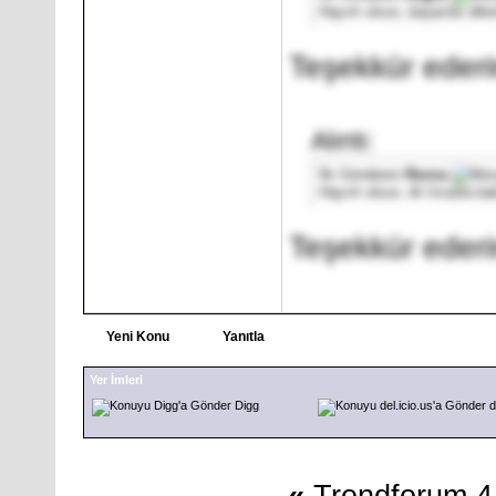
Hayırlı olsun, başarılar dile
Teşekkür eder
Alıntı:
İlk Gönderen
Revna
Hayırlı olsun, ilk fırsatta 
Teşekkür ederi
Yeni Konu
Yanıtla
Yer İmleri
Digg
d