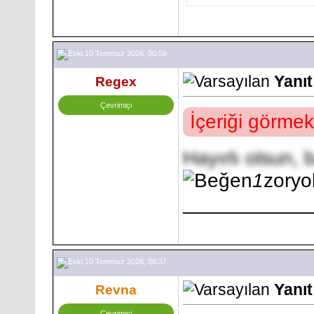
10 Temmuz 2026, 00:59
Yanıt
Regex
Çevrimiçi
İçeriği görmek
Hayırlı olsun, b
1
zoryo
___________
10 Temmuz 2026, 08:37
Yanıt
Revna
Çevrimiçi