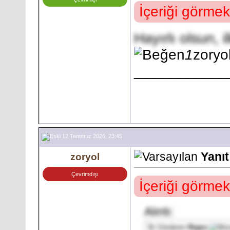
İçeriği görmek
Hayırlı olsun, 
1
zoryo
___________
12 Temmuz 2026, 23:45
Yanıt
zoryol
Çevrimdışı
İçeriği görmek
Alıntı:
İlk Gönderen
Regex