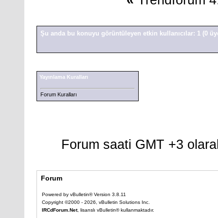
«
Trendforum 4. 
Şu anda bu konuyu görüntüleyen etkin kullanıcılar: 1
(0 üy
Yayınlama Kuralları
Forum Kuralları
Forum saati GMT +3 olarak
Forum
Powered by vBulletin® Version 3.8.11
Copyright ©2000 - 2026, vBulletin Solutions Inc.
IRCdForum.Net
, lisanslı vBulletin® kullanmaktadır.