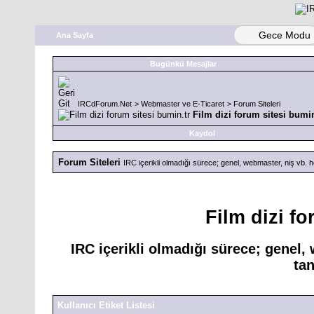
Gece Modu
Ana Sayfa
Bugünkü Mesajlar
IRCdForum.Net
>
Webmaster ve E-Ticaret
>
Forum Siteleri
Film dizi forum sitesi bumin
Kaydol
Forum Siteleri
IRC içerikli olmadığı sürece; genel, webmaster, niş vb. her 
Film dizi fo
IRC içerikli olmadığı sürece; genel, 
tan
Kullanıcı Etiket Listesi