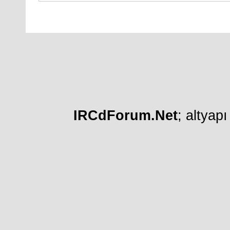
IRCdForum.Net
; altyap