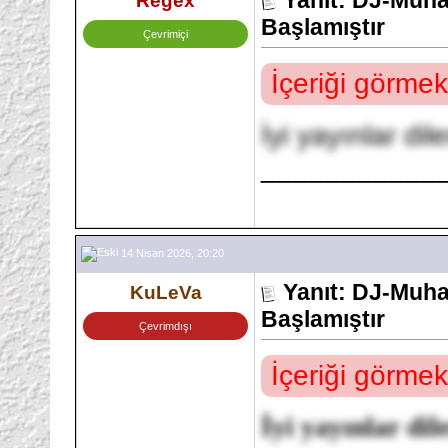
Regex
Başlamıştır
Çevrimiçi
İçeriği görmek
İyi yayınlar dil
___________
14 Nisan 2026, 20:20
Yanıt: DJ-Muh
KuLeVa
Başlamıştır
Çevrimdışı
İçeriği görmek
İyi yayınlar dil