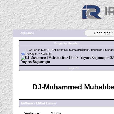
Gece Modu
Ana Sayfa
Bugünkü Mesajlar
IRCdForum.Net
>
IRCdForum.Net Desteklediğimiz Sunucular
>
Muhabb
Paylaşım
>
HarbiFM
DJ
Yayına Başlamıştır
Kaydol
DJ-Muhammed Muhabbetin
Kullanıcı Etiket Listesi
Yeni Konu
Yanıtla