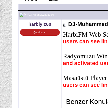
14 Nisan 2026, 20:04
DJ-Muhammed M
harbiyiz60
Çevrimdışı
HarbiFM Web Sa
users can see li
Radyomuzu Wina
and activated us
Masaüstü Player
users can see li
Benzer Konul