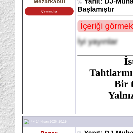
Yanıt: DJ-Muh
Mezarkabul
Başlamıştır
Çevrimdışı
İçeriği görmek
İyi yayınlar
___________
İ
Tahtlarını
Bir 
Yalnı
14 Nisan 2026, 20:19
Yanıt: DJ-Muh