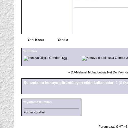
___________
Yeni Konu
Yanıtla
Yer İmleri
Digg
d
«
DJ-Mehmet Muhabbetiniz.Net De Yayınd
Şu anda bu konuyu görüntüleyen etkin kullanıcılar: 1
(0 üy
Yayınlama Kuralları
Forum Kuralları
Forum saati GMT +3 o