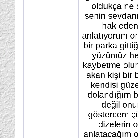
oldukça ne 
senin sevdanı
hak eden
anlatıyorum o
bir parka git
yüzümüz he
kaybetme olur
akan kişi bi
kendisi güze
dolandığım b
değil onu
göstercem çü
dizelerin
anlatacağım o