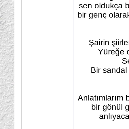
sen oldukça b
bir genç olara
Şairin şiirl
Yüreğe d
S
Bir sandal
Anlatımlarım b
bir gönül 
anlıyaca