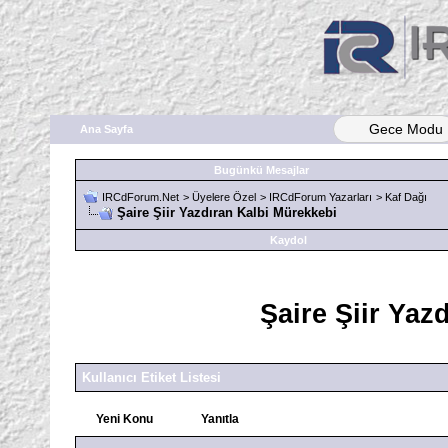
Gece Modu
Ana Sayfa
Bugünkü Mesajlar
IRCdForum.Net
>
Üyelere Özel
>
IRCdForum Yazarları
>
Kaf Dağı
Şaire Şiir Yazdıran Kalbi Mürekkebi
Kaydol
Şaire Şiir Yaz
Kullanıcı Etiket Listesi
Yeni Konu
Yanıtla