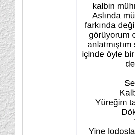
kalbin müh
Aslında mü
farkında deği
görüyorum o
anlatmıştım 
içinde öyle bi
de
Se
Kal
Yüreğim t
Dök
Yine lodosla