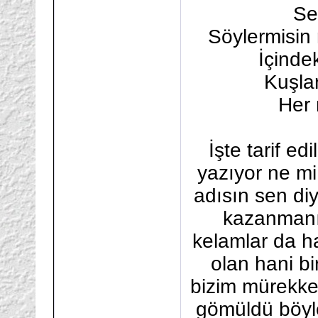
Se
Söylermisin 
İçinde
Kuşlar
Her 
İşte tarif ed
yazıyor ne mi
adısın sen diy
kazanmanı
kelamlar da ha
olan hani bi
bizim mürekkeb
gömüldü böyle