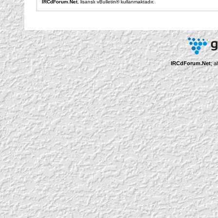
IRCdForum.Net
, lisanslı vBulletin® kullanmaktadır.
IRCdForum.Net
; a