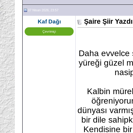
07 Nisan 2026, 23:57
Şaire Şiir Yazd
Kaf Dağı
Çevrimiçi
Daha evvelce ş
yüreği güzel m
nasi
Kalbin mürek
öğreniyoru
dünyası varmış
bir dile sahip
Kendisine bi