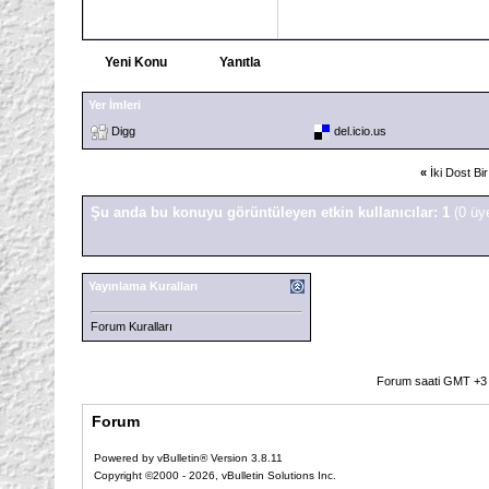
Yeni Konu
Yanıtla
Yer İmleri
Digg
del.icio.us
«
İki Dost Bi
Şu anda bu konuyu görüntüleyen etkin kullanıcılar: 1
(0 üy
Yayınlama Kuralları
Forum Kuralları
Forum saati GMT +3 o
Forum
Powered by vBulletin® Version 3.8.11
Copyright ©2000 - 2026, vBulletin Solutions Inc.