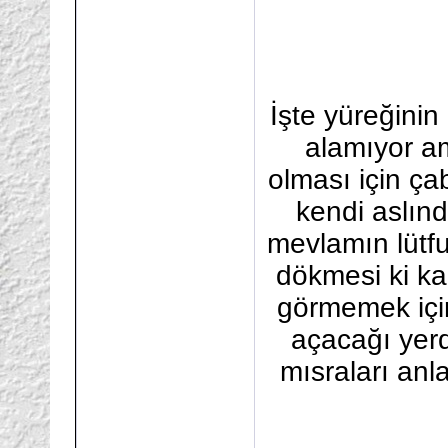
İşte yüreğinin
alamıyor a
olması için ç
kendi aslın
mevlamın lütfu
dökmesi ki ka
görmemek için
açacağı yer
mısraları anl