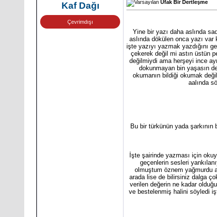
Ufak Bir Dertleşme
Kaf Dağı
Çevrimdışı
Yine bir yazı daha aslında sa
aslında dökülen onca yazı var k
işte yazıyı yazmak yazdığını geç
çekerek değil mi astın üstün p
değilmiydi ama herşeyi ince ayr
dokunmayan bin yaşasın derd
okumanın bildiği okumak değil 
aalında sö
Bu bir türkünün yada şarkının 
İşte şairinde yazması için oku
geçenlerin sesleri yankıla
olmuştum öznem yağmurdu anl
arada lise de bilirsiniz dalga ç
verilen değerin ne kadar olduğu
ve bestelenmiş halini söyledi 