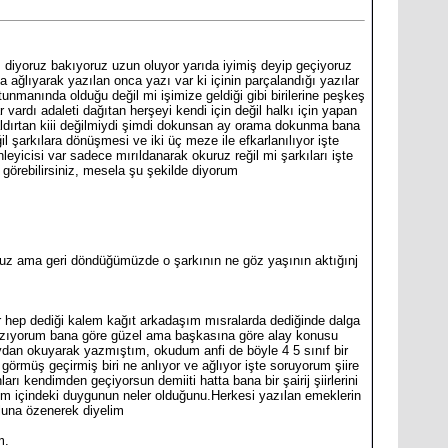
diyoruz bakıyoruz uzun oluyor yarıda iyimiş deyip geçiyoruz
 ağlıyarak yazılan onca yazı var ki içinin parçalandığı yazılar
nmanında olduğu değil mi işimize geldiği gibi birilerine peşkeş
rdı adaleti dağıtan herşeyi kendi için değil halkı için yapan
 aldırtan kiii değilmiydi şimdi dokunsan ay orama dokunma bana
arkılara dönüşmesi ve iki üç meze ile efkarlanılıyor işte
yicisi var sadece mırıldanarak okuruz reğil mi şarkıları işte
 görebilirsiniz, mesela şu şekilde diyorum
yoruz ama geri döndüğümüzde o şarkının ne göz yaşının aktığınj
ar hep dediği kalem kağıt arkadaşım mısralarda dediğinde dalga
 yazıyorum bana göre güzel ama başkasına göre alay konusu
dan okuyarak yazmıştım, okudum anfi de böyle 4 5 sınıf bir
 görmüş geçirmiş biri ne anlıyor ve ağlıyor işte soruyorum şiire
ı kendimden geçiyorsun demiiti hatta bana bir şairij şiirlerini
düm içindeki duygunun neler olduğunu.Herkesi yazılan emeklerin
ğluna özenerek diyelim
m.