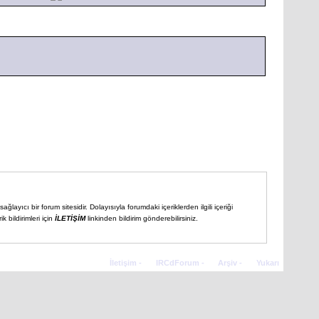
ğlayıcı bir forum sitesidir. Dolayısıyla forumdaki içeriklerden ilgili içeriği
 bildirimleri için
İLETİŞİM
linkinden bildirim gönderebilirsiniz.
İletişim
-
IRCdForum
-
Arşiv
-
Yukarı