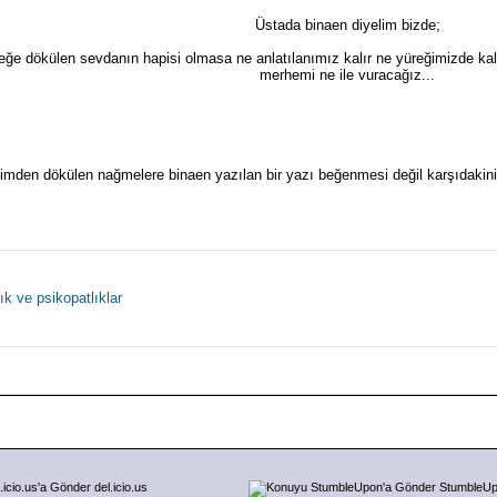
Üstada binaen diyelim bizde;
e dökülen sevdanın hapisi olmasa ne anlatılanımız kalır ne yüreğimizde kalem
merhemi ne ile vuracağız...
çimden dökülen nağmelere binaen yazılan bir yazı beğenmesi değil karşıdakinin 
k ve psikopatlıklar
del.icio.us
StumbleU