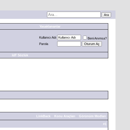
Yasaklananlar
Kullanıcı Adı
Beni Anımsa?
Parola
IdF Sözlük
LinkBack
Konu Araçları
Görünüm Modları
#
1