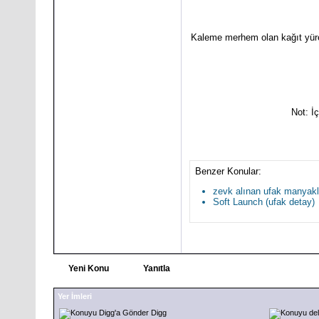
Kaleme merhem olan kağıt yüreğ
Not: İ
Benzer Konular:
zevk alınan ufak manyaklı
Soft Launch (ufak detay)
Yeni Konu
Yanıtla
Yer İmleri
Digg