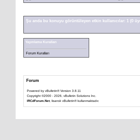
Şu anda bu konuyu görüntüleyen etkin kullanıcılar: 1
(0 üy
Yayınlama Kuralları
Forum Kuralları
Forum
Powered by vBulletin® Version 3.8.11
Copyright ©2000 - 2026, vBulletin Solutions Inc.
IRCdForum.Net
, lisanslı vBulletin® kullanmaktadır.