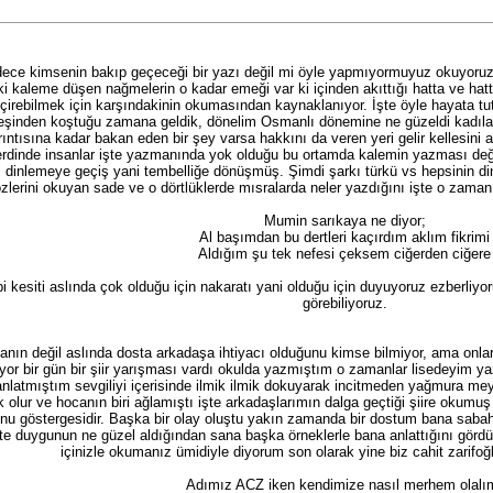
dece kimsenin bakıp geçeceği bir yazı değil mi öyle yapmıyormuyuz okuyoruz 
i kaleme düşen nağmelerin o kadar emeği var ki içinden akıttığı hatta ve hatta
irebilmek için karşındakinin okumasından kaynaklanıyor. İşte öyle hayata tutu
eşinden koştuğu zamana geldik, dönelim Osmanlı dönemine ne güzeldi kadılar va
ıntısına kadar bakan eden bir şey varsa hakkını da veren yeri gelir kellesini
inde insanlar işte yazmanında yok olduğu bu ortamda kalemin yazması değil ş
dinlemeye geçiş yani tembelliğe dönüşmüş. Şimdi şarkı türkü vs hepsinin dinle
zlerini okuyan sade ve o dörtlüklerde mısralarda neler yazdığını işte o zaman
Mumin sarıkaya ne diyor;
Al başımdan bu dertleri kaçırdım aklım fikrimi
Aldığım şu tek nefesi çeksem ciğerden ciğere
bi kesiti aslında çok olduğu için nakaratı yani olduğu için duyuyoruz ezberli
görebiliyoruz.
yanın değil aslında dosta arkadaşa ihtiyacı olduğunu kimse bilmiyor, ama onl
nıyor bir gün bir şiir yarışması vardı okulda yazmıştım o zamanlar lisedeyim
atmıştım sevgiliyi içerisinde ilmik ilmik dokuyarak incitmeden yağmura mey
ok olur ve hocanın biri ağlamıştı işte arkadaşlarımın dalga geçtiği şiire okumuş
nu göstergesidir. Başka bir olay oluştu yakın zamanda bir dostum bana sabahlar
işte duygunun ne güzel aldığından sana başka örneklerle bana anlattığını gör
içinizle okumanız ümidiyle diyorum son olarak yine biz cahit zarifo
Adımız ACZ iken kendimize nasıl merhem olalı