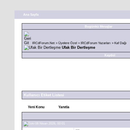
Ana Sayfa
Bugünkü Mesajlar
IRCdForum.Net
>
Üyelere Özel
>
IRCdForum Yazarları
>
Kaf Dağı
Ufak Bir Dertleşme
Kaydol
Kullanıcı Etiket Listesi
Yeni Konu
Yanıtla
08 Nisan 2026, 00:01