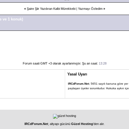
«
Şaire Şiir Yazdıran Kalbi Mürekkebi
|
Yazmayı Özledim
»
e ve 1 konuk)
Forum saati GMT +3 olarak ayarlanmıştır. Şu an saat:
13:28
Yasal Uyarı
IRCdForum.Net
; 5651 sayılı kanuna göre yer sa
paylaşan üyeler sorumludur. Hukuka aykırı içerik
IRCdForum.Net
; altyapı gücünü
Güzel Hosting
'den alır.